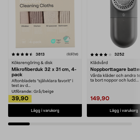
4.0av 5 stjärnor
recensioner
4.5av 5 stjärnor
recensio
3813
3252
(9,97/st)
Köksrengöring & disk
Klädvård
Mikrofiberduk 32 x 31 cm, 4-
Noppborttagare batter
pack
Vårda kläder och andra tex
ta bort noppor och ludd.
Aftonbladets "självklara favorit” i
Noppborttagaren fräs...
test av d...
Utförande:
Grå/beige
39,90
149,90
Lägg i varukorg
Lägg i varukorg