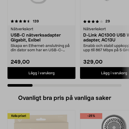
4.0 av 5 stjärnor
recensioner
3.0 av 5 stjärnor
recensione
139
29
Nätverkskort
Nätverkskort
USB-C nätverksadapter
D-Link AC1300 USB W
Gigabit, Exibel
adapter, AC13U
Skapa en Ethernet-anslutning på
Snabb och stabil uppkopp
din dator som har en USB-C-
upp till 867 Mbps på 5 GH
anslutning. Perfekt d...
bandet. D-Link kompakt...
249,00
329,00
Lägg i varukorg
Lägg i varukorg
Ovanligt bra pris på vanliga saker
Kolla priset
-25%