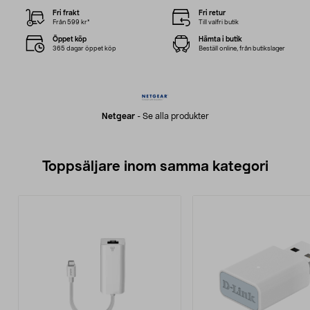
Fri frakt
Fri retur
Från 599 kr*
Till valfri butik
Öppet köp
Hämta i butik
365 dagar öppet köp
Beställ online, från butikslager
Netgear
-
Se alla produkter
Toppsäljare inom samma kategori