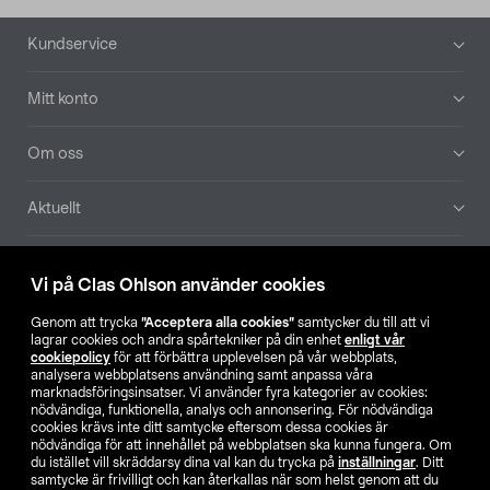
Sidfot
Kundservice
Mitt konto
Om oss
Aktuellt
Våra bolag
Vi på Clas Ohlson använder cookies
Hitta butik
Genom att trycka
”Acceptera alla cookies”
samtycker du till att vi
lagrar cookies och andra spårtekniker på din enhet
enligt vår
cookiepolicy
för att förbättra upplevelsen på vår webbplats,
SE
NO
FI
analysera webbplatsens användning samt anpassa våra
marknadsföringsinsatser. Vi använder fyra kategorier av cookies:
nödvändiga, funktionella, analys och annonsering. För nödvändiga
cookies krävs inte ditt samtycke eftersom dessa cookies är
nödvändiga för att innehållet på webbplatsen ska kunna fungera. Om
du istället vill skräddarsy dina val kan du trycka på
inställningar
. Ditt
samtycke är frivilligt och kan återkallas när som helst genom att du