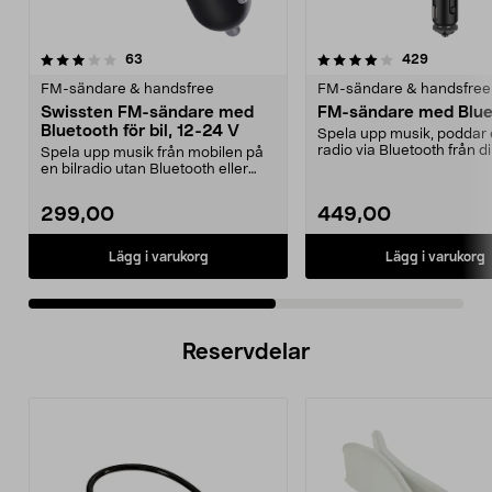
4.0 av 5 stjärnor
recensioner
3.5 av 5 stjärnor
recension
63
429
FM-sändare & handsfree
FM-sändare & handsfree
Swissten FM-sändare med
FM-sändare med Blue
Bluetooth för bil, 12-24 V
Spela upp musik, poddar e
radio via Bluetooth från d
Spela upp musik från mobilen på
telefon. Ta emot och ...
en bilradio utan Bluetooth eller
AUX-ingång. Swi...
299,00
449,00
Lägg i varukorg
Lägg i varukorg
Reservdelar