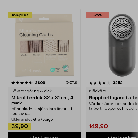
Kolla priset
-25%
4.0av 5 stjärnor
recensioner
4.5av 5 stjärnor
recensio
3809
3252
(9,97/st)
Köksrengöring & disk
Klädvård
Mikrofiberduk 32 x 31 cm, 4-
Noppborttagare batter
pack
Vårda kläder och andra tex
ta bort noppor och ludd.
Aftonbladets "självklara favorit” i
Noppborttagaren fräs...
test av d...
Utförande:
Grå/beige
39,90
149,90