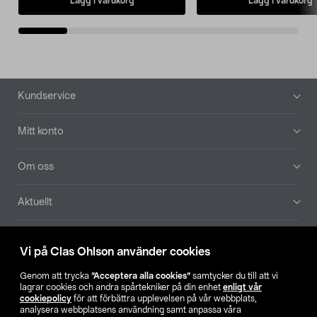
Lägg i varukorg
Lägg i varukorg
Sidfot
Kundservice
Mitt konto
Om oss
Aktuellt
Våra bolag
Vi på Clas Ohlson använder cookies
Hitta butik
Genom att trycka
”Acceptera alla cookies”
samtycker du till att vi
lagrar cookies och andra spårtekniker på din enhet
enligt vår
cookiepolicy
för att förbättra upplevelsen på vår webbplats,
SE
NO
FI
analysera webbplatsens användning samt anpassa våra