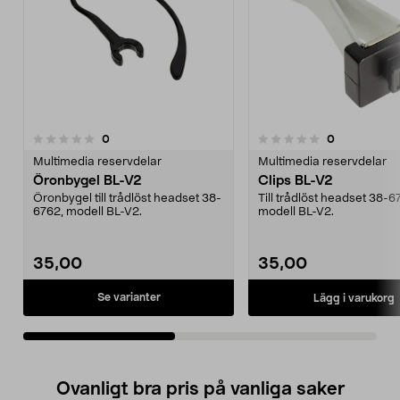
recensioner
recensioner
0
0
0.0 av 5 stjärnor
0.0av 5 stjärnor
Multimedia reservdelar
Multimedia reservdelar
Öronbygel BL-V2
Clips BL-V2
Öronbygel till trådlöst headset 38-
Till trådlöst headset 38-6
6762, modell BL-V2.
modell BL-V2.
35,00
35,00
Se varianter
Lägg i varukorg
Ovanligt bra pris på vanliga saker