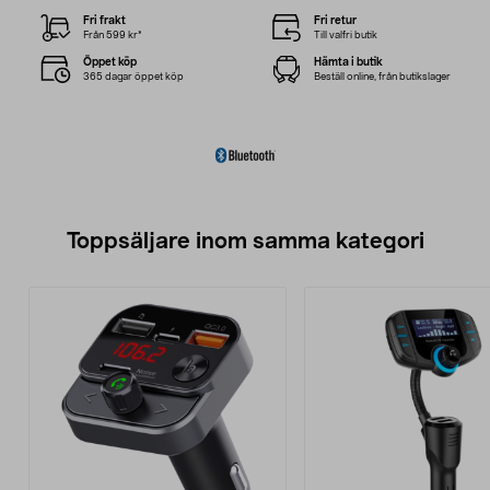
Fri frakt
Fri retur
Från 599 kr*
Till valfri butik
Öppet köp
Hämta i butik
365 dagar öppet köp
Beställ online, från butikslager
Toppsäljare inom samma kategori