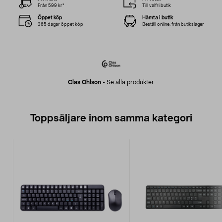
Från 599 kr*
Till valfri butik
Öppet köp
Hämta i butik
365 dagar öppet köp
Beställ online, från butikslager
Clas Ohlson
-
Se alla produkter
Toppsäljare inom samma kategori