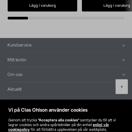
Lägg i varukorg
Lägg i varukorg
Sidfot
Kundservice
Mitt konto
Om oss
Product
+
Aktuellt
quantity
Våra bolag
Vi på Clas Ohlson använder cookies
Hitta butik
Genom att trycka
”Acceptera alla cookies”
samtycker du till att vi
lagrar cookies och andra spårtekniker på din enhet
enligt vår
cookiepolicy
för att förbättra upplevelsen på vår webbplats,