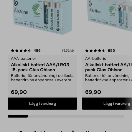
4.5av 5 stjärnor
recensioner
4.5av 5 stjärnor
recension
496
685
(3,88/st)
AAA-batterier
AA-batterier
Alkaliskt batteri AAA/LR03
Alkaliskt batteri AA/
18-pack Clas Ohlson
pack Clas Ohlson
Batterier för användning i de flesta
Batterier för användning i
batteridrivna apparater. Levereras
batteridrivna apparater. 
i en sma...
i en sma...
69,90
69,90
Lägg i varukorg
Lägg i varukorg