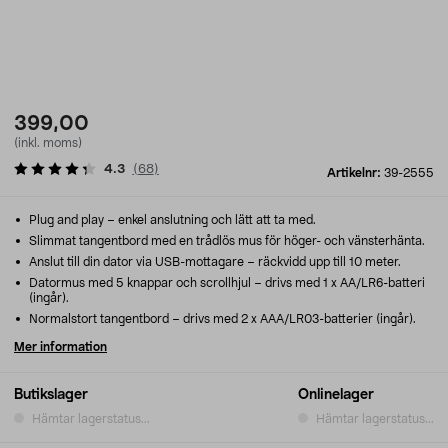
399,00
(inkl. moms)
4.3
(
68
)
Artikelnr:
39-2555
Plug and play – enkel anslutning och lätt att ta med.
Slimmat tangentbord med en trådlös mus för höger- och vänsterhänta.
Anslut till din dator via USB-mottagare – räckvidd upp till 10 meter.
Datormus med 5 knappar och scrollhjul – drivs med 1 x AA/LR6-batteri
(ingår).
Normalstort tangentbord – drivs med 2 x AAA/LR03-batterier (ingår).
Mer information
Butikslager
Onlinelager
Hämtar lagerstatus...
Hämtar lagerstatus...