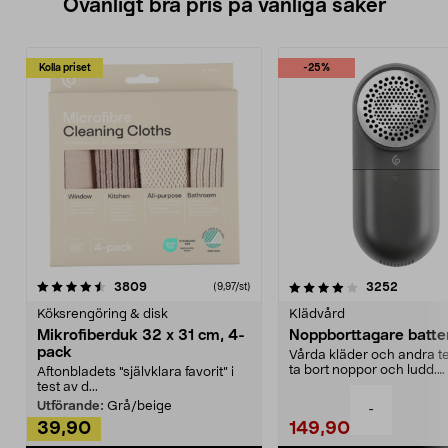
Ovanligt bra pris på vanliga saker
Kolla priset
-25%
4.0av 5 stjärnor
recensioner
4.5av 5 stjärnor
recensio
3809
3252
(9,97/st)
Köksrengöring & disk
Klädvård
Mikrofiberduk 32 x 31 cm, 4-
Noppborttagare batter
pack
Vårda kläder och andra tex
ta bort noppor och ludd.
Aftonbladets "självklara favorit” i
Noppborttagaren fräs...
test av d...
Utförande:
Grå/beige
-
39,90
149,90