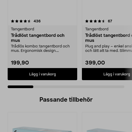
4.5 av 5 stjärnor
recensioner
4.5 av 5 stjärnor
recensioner
436
67
Tangentbord
Tangentbord
Trådlöst tangentbord och
Trådlöst tangentbord
mus
mus
Trådlös kombo: tangentbord och
Plug and play – enkel ans
mus. Ergonomisk design.
och lätt att ta med. Slimm
Nanomottagare. Räckvidd 1...
tangentbord med en...
199,90
399,00
Lägg i varukorg
Lägg i varukorg
Passande tillbehör