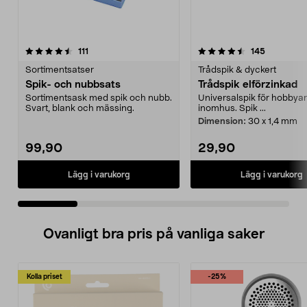
4.5 av 5 stjärnor
recensioner
4.5 av 5 stjärnor
recensione
111
145
Sortimentsatser
Trådspik & dyckert
Spik- och nubbsats
Trådspik elförzinkad
Sortimentsask med spik och nubb.
Universalspik för hobbya
Svart, blank och mässing.
inomhus. Spik ...
Dimension:
30 x 1,4 mm
99,90
29,90
Lägg i varukorg
Lägg i varukorg
Ovanligt bra pris på vanliga saker
Kolla priset
-25%