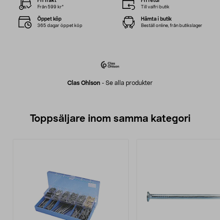
Fri frakt
Fri retur
Från 599 kr*
Till valfri butik
Öppet köp
Hämta i butik
365 dagar öppet köp
Beställ online, från butikslager
Clas Ohlson
-
Se alla produkter
Toppsäljare inom samma kategori