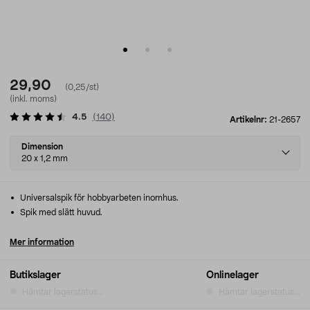
29,90
(0,25/st)
(inkl. moms)
4.5
(
140
)
Artikelnr:
21-2657
Select
Dimension
variant
20 x 1,2 mm
Universalspik för hobbyarbeten inomhus.
Spik med slätt huvud.
Mer information
Butikslager
Onlinelager
Hämtar lagerstatus...
Hämtar lagerstatus...