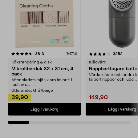
4.0av 5 stjärnor
recensioner
4.5av 5 stjärnor
recensio
3813
3252
(9,97/st)
Köksrengöring & disk
Klädvård
Mikrofiberduk 32 x 31 cm, 4-
Noppborttagare batter
pack
Vårda kläder och andra tex
ta bort noppor och ludd.
Aftonbladets "självklara favorit” i
Noppborttagaren fräs...
test av d...
Utförande:
Grå/beige
39,90
149,90
Lägg i varukorg
Lägg i varukorg