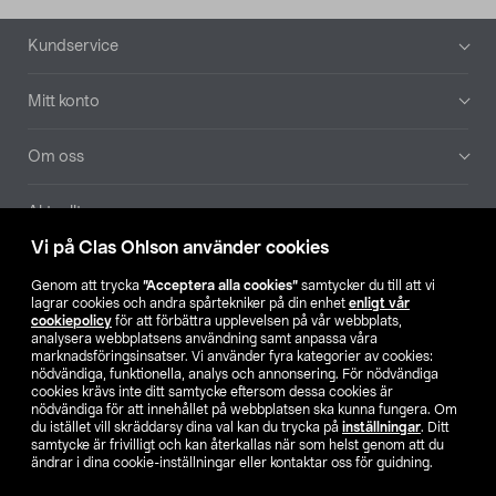
Sidfot
Kundservice
Mitt konto
Om oss
Aktuellt
Vi på Clas Ohlson använder cookies
Våra bolag
Genom att trycka
”Acceptera alla cookies”
samtycker du till att vi
lagrar cookies och andra spårtekniker på din enhet
enligt vår
Hitta butik
cookiepolicy
för att förbättra upplevelsen på vår webbplats,
analysera webbplatsens användning samt anpassa våra
marknadsföringsinsatser. Vi använder fyra kategorier av cookies:
nödvändiga, funktionella, analys och annonsering. För nödvändiga
SE
NO
FI
cookies krävs inte ditt samtycke eftersom dessa cookies är
nödvändiga för att innehållet på webbplatsen ska kunna fungera. Om
du istället vill skräddarsy dina val kan du trycka på
inställningar
. Ditt
samtycke är frivilligt och kan återkallas när som helst genom att du
ändrar i dina cookie-inställningar eller kontaktar oss för guidning.