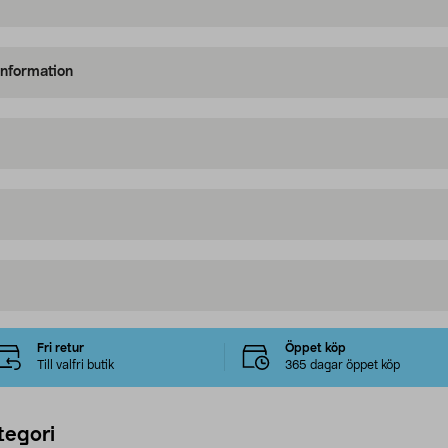
information
Fri retur
Öppet köp
Till valfri butik
365 dagar öppet köp
tegori