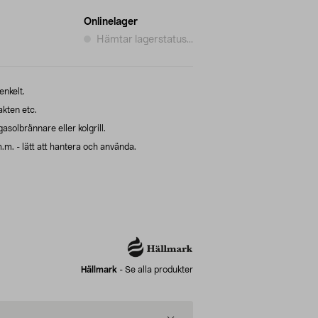
Onlinelager
Hämtar lagerstatus...
enkelt.
akten etc.
asolbrännare eller kolgrill.
.m. - lätt att hantera och använda.
Hällmark
-
Se alla produkter