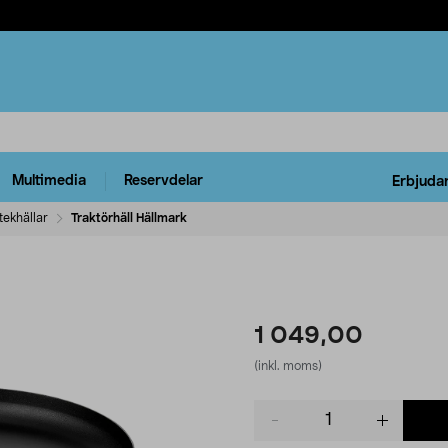
Multimedia
Reservdelar
Erbjuda
tekhällar
Traktörhäll Hällmark
1 049,00
(inkl. moms)
Product
quantity