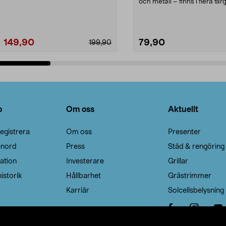
Noppborttagaren fräs...
och metall – finns i flera färg
Galge med sv...
149,90
79,90
199,90
Lägg i varukorg
Lägg i varukorg
o
Om oss
Aktuellt
egistrera
Om oss
Presenter
enord
Press
Städ & rengöring
ation
Investerare
Grillar
istorik
Hållbarhet
Grästrimmer
Karriär
Solcellsbelysning