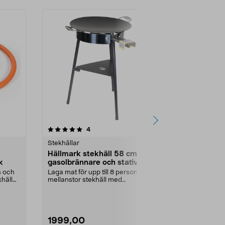
4.5 av 5 stjärnor
recensioner
4
6
0.0
Stekhällar
Stekhällar
Hällmark stekhäll 58 cm med
Stekhäll Hä
k
gasolbrännare och stativ
Laga mat över
gasolbrännare
a och
Laga mat för upp till 8 personer –
khäll
mellanstor stekhäll med
Mått:
78 cm
livstidsgaranti från ...
1999,00
1799,00