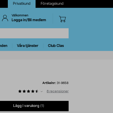
Privatkund
Företagskund
Välkommen
Logga in/Bli medlem
nden
Våra tjänster
Club Clas
Artikelnr:
31-9658
8
recensioner
Lägg i varukorg
(1)