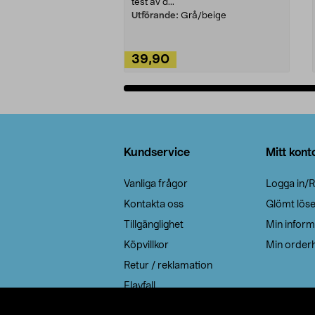
test av d...
Utförande:
Grå/beige
39,90
Lägg i varukorg
Sidfot
Kundservice
Mitt kont
Vanliga frågor
Logga in/R
Kontakta oss
Glömt lös
Tillgänglighet
Min inform
Köpvillkor
Min orderh
Retur / reklamation
Elavfall
Cookie policy