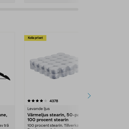
Kolla priset
Multibuy
4.5av 5 stjärnor
recensioner
4.5
4378
2
Levande ljus
Rengöringsm
nne,
Värmeljus stearin, 50-pack,
Bikarbonat
100 procent stearin
Ett allsidigt 
städning och 
v trä
100 procent stearin. Tillverkade i