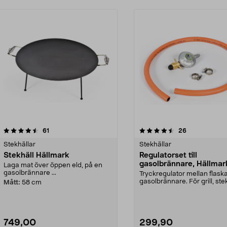
4.5 av 5 stjärnor
recensioner
5.0 av 5 stjärnor
recensioner
61
26
Stekhällar
Stekhällar
Stekhäll Hällmark
Regulatorset till
gasolbrännare, Hällmar
Laga mat över öppen eld, på en
gasolbrännare ...
Tryckregulator mellan flask
gasolbrännare. För grill, ste
Mått:
58 cm
etc. som dri...
749,00
299,90