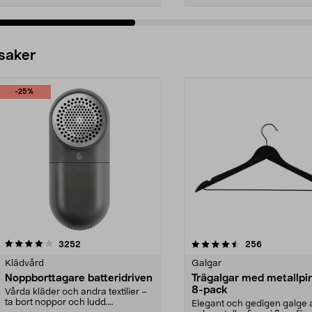
 saker
-25%
4.5av 5 stjärnor
recensioner
4.0av 5 stjärnor
recensioner
3252
256
Klädvård
Galgar
Noppborttagare batteridriven
Trägalgar med metallpi
8-pack
Vårda kläder och andra textilier –
ta bort noppor och ludd.
Elegant och gedigen galge a