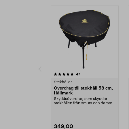
0 av 5 stjärnor
4.5 av 5 stjärnor
recensioner
47
Stekhällar
Överdrag till stekhäll 58 cm,
Hällmark
Skyddsöverdrag som skyddar
stekhällen från smuts och damm.
Slitstarkt och smidig...
349,00