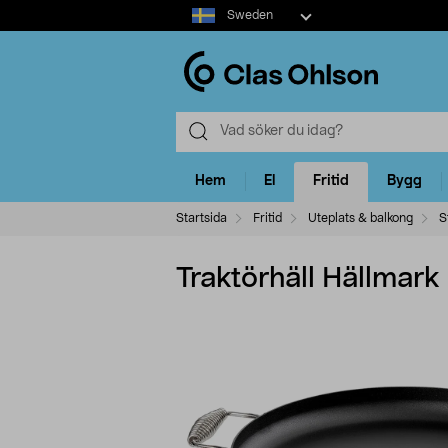
Select
Sweden
market
Hem
El
Fritid
Bygg
Startsida
Fritid
Uteplats & balkong
S
Traktörhäll Hällmark