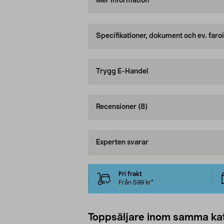
Mer information
Specifikationer, dokument och ev. faro
Trygg E-Handel
Recensioner
(8)
Experten svarar
Fri frakt
Från 599 kr*
Toppsäljare inom samma ka