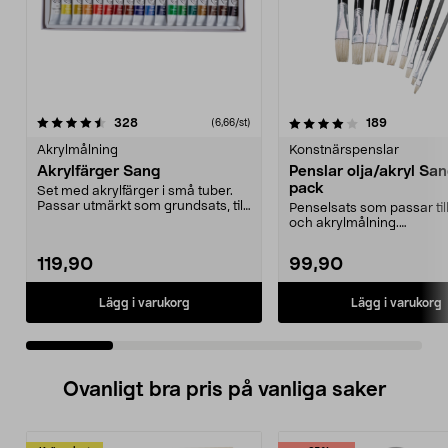
4.0 av 5 stjärnor
recensioner
4.5 av 5 stjärnor
recensione
328
189
(6,66/st)
Akrylmålning
Konstnärspenslar
Akrylfärger Sang
Penslar olja/akryl Sa
pack
Set med akrylfärger i små tuber.
Passar utmärkt som grundsats, till
Penselsats som passar till
plakat, post...
och akrylmålning.
Konstnärspenslar med svi
119,90
99,90
Lägg i varukorg
Lägg i varukorg
Ovanligt bra pris på vanliga saker