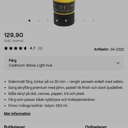
129,90
(inkl. moms)
4.7
(
6
)
Artikelnr:
34-2322
Select
Färg
variant
Cadmium Yellow Light Hue
Sidenmatt färg, torkar på ca 30 min – rengör penseln enkelt med vatten.
Sang akrylfärg premium med jämn, pastell-lik finish och stark ljusäkthet.
Måla akryl på duk, canvas, papper, trä och plast.
Färg som passar både nybörjare och hobbykonstnärer.
Finns i många kulörer. Volym: 250 ml.
Mer information
Butikslager
Onlinelager