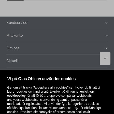
Sidfot
Kundservice
Mitt konto
Om oss
Product
+
Aktuellt
quantity
Våra bolag
Vi på Clas Ohlson använder cookies
Hitta butik
Genom att trycka
”Acceptera alla cookies”
samtycker du till att vi
lagrar cookies och andra spårtekniker på din enhet
enligt vår
cookiepolicy
för att förbättra upplevelsen på vår webbplats,
SE
NO
FI
analysera webbplatsens användning samt anpassa våra
marknadsföringsinsatser. Vi använder fyra kategorier av cookies:
nödvändiga, funktionella, analys och annonsering. För nödvändiga
cookies krävs inte ditt samtycke eftersom dessa cookies är