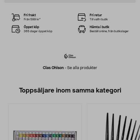
Fri frakt
Fri retur
Från 599 kr*
Till valfri butik
Öppet köp
Hämta i butik
365 dagar öppet köp
Beställ online, från butikslager
Clas Ohlson
-
Se alla produkter
Toppsäljare inom samma kategori