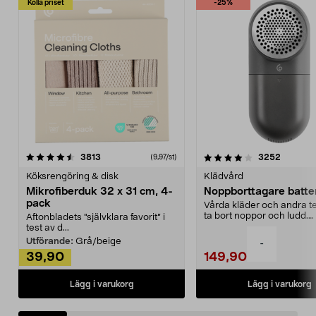
Kolla priset
-25%
4.0av 5 stjärnor
recensioner
4.5av 5 stjärnor
recensio
3813
3252
(9,97/st)
Köksrengöring & disk
Klädvård
Mikrofiberduk 32 x 31 cm, 4-
Noppborttagare batter
pack
Vårda kläder och andra tex
ta bort noppor och ludd.
Aftonbladets "självklara favorit” i
Noppborttagaren fräs...
test av d...
Utförande:
Grå/beige
-
39,90
149,90
Lägg i varukorg
Lägg i varukorg