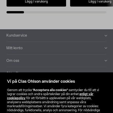
Lägg i varukorg
Lägg i varukorg
Sidfot
Kundservice
Mitt konto
Om oss
Aktuellt
Vi på Clas Ohlson använder cookies
Våra bolag
Genom att trycka
”Acceptera alla cookies”
samtycker du till att vi
lagrar cookies och andra spårtekniker på din enhet
enligt vår
Hitta butik
cookiepolicy
för att förbättra upplevelsen på vår webbplats,
analysera webbplatsens användning samt anpassa våra
marknadsföringsinsatser. Vi använder fyra kategorier av cookies:
nödvändiga, funktionella, analys och annonsering. För nödvändiga
SE
NO
FI