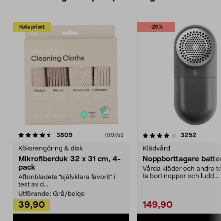
Kolla priset
-25%
4.0av 5 stjärnor
recensioner
4.5av 5 stjärnor
recensio
3809
3252
(9,97/st)
Köksrengöring & disk
Klädvård
Mikrofiberduk 32 x 31 cm, 4-
Noppborttagare batter
pack
Vårda kläder och andra tex
ta bort noppor och ludd.
Aftonbladets "självklara favorit” i
Noppborttagaren fräs...
test av d...
Utförande:
Grå/beige
39,90
149,90