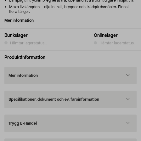
Lämplig till tryckimpregnerat trä, obehandlat trä och tidigare inoljat trä.
Maxa livslängden – olja in trall, bryggor och trädgårdsmöbler. Finns i
flera färger.
Mer information
Butikslager
Onlinelager
Hämtar lagerstatus...
Hämtar lagerstatus...
Produktinformation
Mer information
Specifikationer, dokument och ev. faroinformation
Trygg E-Handel