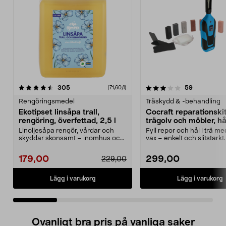
3.0 av 5 stjärnor
recensioner
5.0 av 5 stjärnor
recensione
305
59
(71,60/l)
Rengöringsmedel
Träskydd & -behandling
Ekotipset linsåpa trall,
Cocraft reparationskit
rengöring, överfettad, 2,5 l
trägolv och möbler, h
Linoljesåpa rengör, vårdar och
Fyll repor och hål i trä m
skyddar skonsamt – inomhus och
vax – enkelt och slitstarkt
utomhus. Ekotipset...
reparati...
179,00
299,00
229,00
Lägg i varukorg
Lägg i varukorg
Ovanligt bra pris på vanliga saker