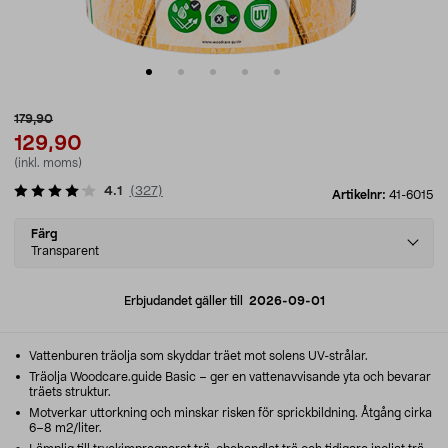
179,90
129,90
(inkl. moms)
4.1
(
327
)
Artikelnr:
41-6015
Select
Färg
variant
Transparent
Erbjudandet gäller till
2026-09-01
Vattenburen träolja som skyddar träet mot solens UV-strålar.
Träolja Woodcare.guide Basic – ger en vattenavvisande yta och bevarar
träets struktur.
Motverkar uttorkning och minskar risken för sprickbildning. Åtgång cirka
6–8 m2/liter.