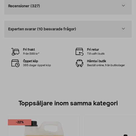
Recensioner
(327)
Experten svarar
(10 besvarade frågor)
Fri frakt
Fri retur
Från 599 kr*
Till valfri butik
Öppet köp
Hämta i butik
365 dagar öppet köp
Beställ online, från butikslager
Toppsäljare inom samma kategori
-22%