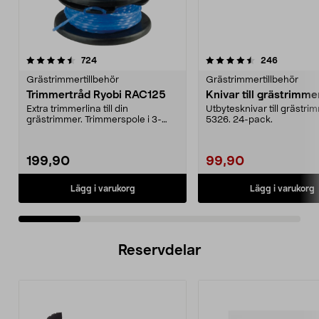
4.5 av 5 stjärnor
recensioner
4.5 av 5 stjärnor
recension
724
246
Grästrimmertillbehör
Grästrimmertillbehör
Trimmertråd Ryobi RAC125
Knivar till grästrimme
Extra trimmerlina till din
Utbytesknivar till grästri
grästrimmer. Trimmerspole i 3-
5326. 24-pack.
pack. Passar till alla ...
199,90
99,90
Lägg i varukorg
Lägg i varukorg
Reservdelar