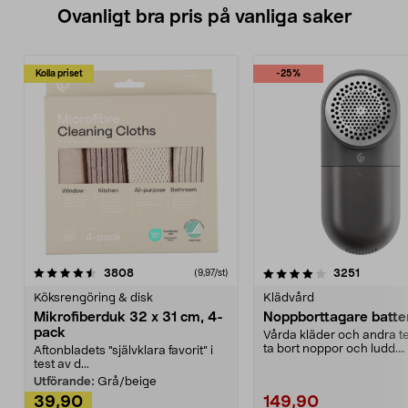
Ovanligt bra pris på vanliga saker
Kolla priset
-25%
4.0av 5 stjärnor
recensioner
4.5av 5 stjärnor
recensio
3808
3251
(9,97/st)
Köksrengöring & disk
Klädvård
Mikrofiberduk 32 x 31 cm, 4-
Noppborttagare batter
pack
Vårda kläder och andra tex
ta bort noppor och ludd.
Aftonbladets "självklara favorit” i
Noppborttagaren fräs...
test av d...
Utförande:
Grå/beige
39,90
149,90