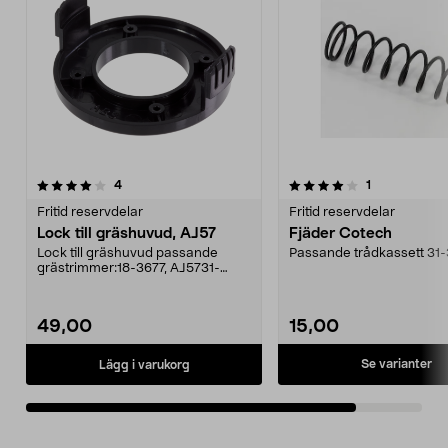
4.0av 5 stjärnor
recensioner
recensioner
4
1
Fritid reservdelar
Fritid reservdelar
Lock till gräshuvud, AJ57
Fjäder Cotech
Lock till gräshuvud passande
Passande trådkassett 31
grästrimmer:18-3677, AJ5731-
1629, AJ57.
49,00
15,00
Se varianter
Lägg i varukorg