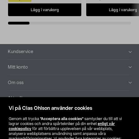
Lägg i varukorg
Lägg i varukorg
Sidfot
Kundservice
Mitt konto
Om oss
Aktuellt
Vi på Clas Ohlson använder cookies
Våra bolag
Genom att trycka
”Acceptera alla cookies”
samtycker du till att vi
lagrar cookies och andra spårtekniker på din enhet
enligt vår
Hitta butik
cookiepolicy
för att förbättra upplevelsen på vår webbplats,
analysera webbplatsens användning samt anpassa våra
marknadsföringsinsatser. Vi använder fyra kategorier av cookies: