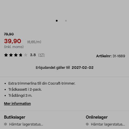
79,90
39,90
(6,65/m)
(inkl. moms)
3.8
(
17
)
Artikelnr:
31-1689
Erbjudandet gäller till
2027-02-02
Extra trimmerlina till din Cocraft-trimmer.
Trådkassett i 2-pack.
Trådlängd 3 m.
Mer information
Butikslager
Onlinelager
Hämtar lagerstatus...
Hämtar lagerstatus...