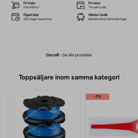
Fri frakt
Fri retur
Från 599 kr*
Till valfri butik
Öppet köp
Hämta i butik
365 dagar öppet köp
Beställ online, från butikslager
Cocraft
-
Se alla produkter
Toppsäljare inom samma kategori
-17%