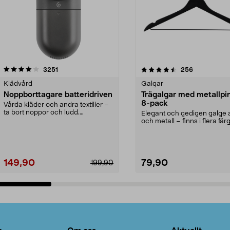
4.5av 5 stjärnor
recensioner
4.0av 5 stjärnor
recensioner
3251
256
Klädvård
Galgar
Noppborttagare batteridriven
Trägalgar med metallpi
8-pack
Vårda kläder och andra textilier –
ta bort noppor och ludd.
Elegant och gedigen galge a
Noppborttagaren fräs...
och metall – finns i flera färg
Galge med sv...
149,90
79,90
199,90
Lägg i varukorg
Lägg i varukorg