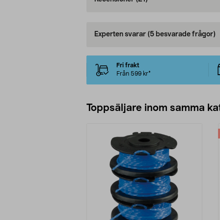
Experten svarar
(5 besvarade frågor)
Fri frakt
Från 599 kr*
Toppsäljare inom samma ka