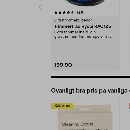
5 av 5 stjärnor
4.5 av 5 stjärnor
recensioner
726
Grästrimmertillbehör
Trimmertråd Ryobi RAC125
Extra trimmerlina till din
grästrimmer. Trimmerspole i 3-
pack. Passar till alla ...
199,90
Ovanligt bra pris på vanliga
Kolla priset