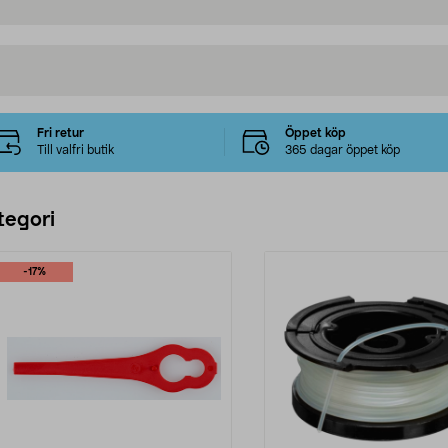
Fri retur
Öppet köp
Till valfri butik
365 dagar öppet köp
tegori
-17%