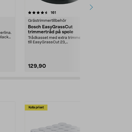
4.0 av 5 stjärnor
recensioner
3.5
161
1
Grästrimmertillbehör
Grästrimmerti
Bosch EasyGrassCut
Trimmertrå
trimmertråd på spole
erlina.
Extra trimmerli
 Black
grästrimmer. 
Trådkasset med extra trimmerlina
Passar till Coc
till EasyGrassCut 23,
EasyGrassCut 26, EasyGras...
129,90
99,90
Kolla priset
Multibuy