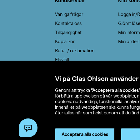
Kundservice
Mitt kont
Vanliga frågor
Logga in/R
Kontakta oss
Glömt lös
Tillgänglighet
Min inform
Köpvillkor
Min orderh
Retur / reklamation
Elavfall
Cookie policy
Leveransalternativ
Vi på Clas Ohlson använder
Genom att trycka
”Acceptera alla cookies
förbättra upplevelsen på vår webbplats, 
cookies: nödvändiga, funktionella, analys
innehållet på webbplatsen ska kunna funger
återkallas när som helst genom att du ändra
© 2026 Cla
Acceptera alla cookies