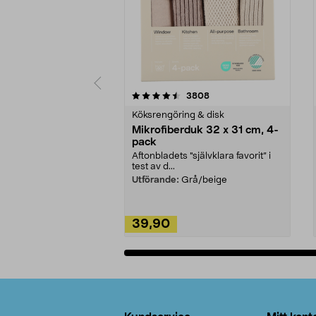
5av 5 stjärnor
4.0av 5 stjärnor
recensioner
3808
Köksrengöring & disk
Mikrofiberduk 32 x 31 cm, 4-
pack
Aftonbladets "självklara favorit” i
test av d...
Utförande:
Grå/beige
39,90
Lägg i varukorg
Sidfot