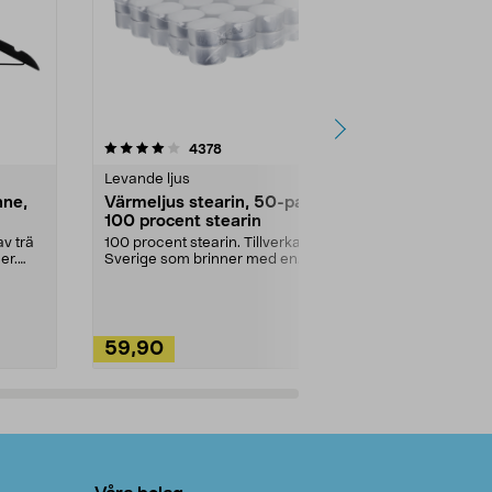
4.5av 5 stjärnor
recensioner
4.5
4378
2
Levande ljus
Rengöringsm
nne,
Värmeljus stearin, 50-pack,
Bikarbonat
100 procent stearin
Ett allsidigt 
städning och 
v trä
100 procent stearin. Tillverkade i
ute. Städa med
er.
Sverige som brinner med en
vacker och sotfri ...
59,90
49,90
Lägg i varukorg
Lägg