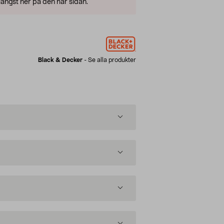
ängst ner på den här sidan.
Black & Decker
-
Se alla produkter