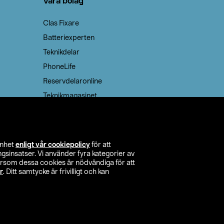
Våra bolag
Clas Fixare
Batteriexperten
Teknikdelar
PhoneLife
Reservdelaronline
Teknikmagasinet
enhet
enligt vår cookiepolicy
för att
insatser. Vi använder fyra kategorier av
tersom dessa cookies är nödvändiga för att
r
. Ditt samtycke är frivilligt och kan
itta butik