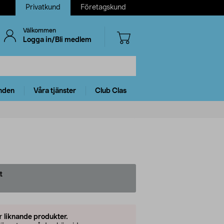
Privatkund
Företagskund
Välkommen
Logga in/Bli medlem
nden
Våra tjänster
Club Clas
t
er
liknande produkter.