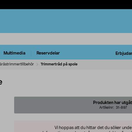
Multimedia
Reservdelar
Erbjuda
Grästrimmertillbehör
Trimmertråd på spole
e
Produkten har utgåt
Artikelnr:
31-897
Vi hoppas att du hittar det du söker und