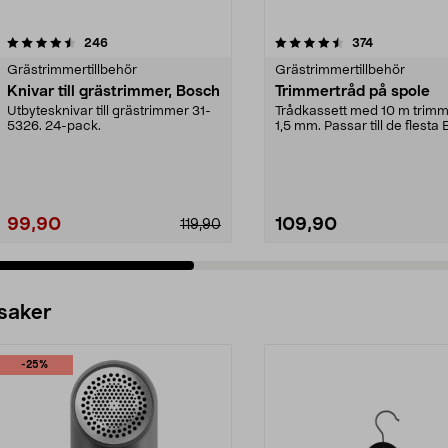
4.5 av 5 stjärnor
recensioner
4.5 av 5 stjärnor
recensioner
246
374
Grästrimmertillbehör
Grästrimmertillbehör
Knivar till grästrimmer, Bosch
Trimmertråd på spole
Utbytesknivar till grästrimmer 31-
Trådkassett med 10 m trimm
5326. 24-pack.
1,5 mm. Passar till de flesta
& Decker-m...
99,90
109,90
119,90
 saker
-25%