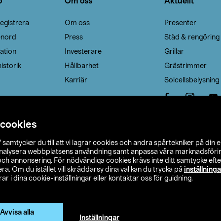
o
Om oss
Aktuellt
egistrera
Om oss
Presenter
enord
Press
Städ & rengöring
ation
Investerare
Grillar
istorik
Hållbarhet
Grästrimmer
Karriär
Solcellsbelysning
 cookies
”
samtycker du till att vi lagrar cookies och andra spårtekniker på din 
analysera webbplatsens användning samt anpassa våra marknadsförings
 och annonsering. För nödvändiga cookies krävs inte ditt samtycke ef
a. Om du istället vill skräddarsy dina val kan du trycka på
inställninga
r i dina cookie-inställningar eller kontaktar oss för guidning.
s Ohlson
Köpvillkor
Privacy statement
Klubbvillkor
H
Ändra till priser exklusive moms
Avvisa alla
Inställningar