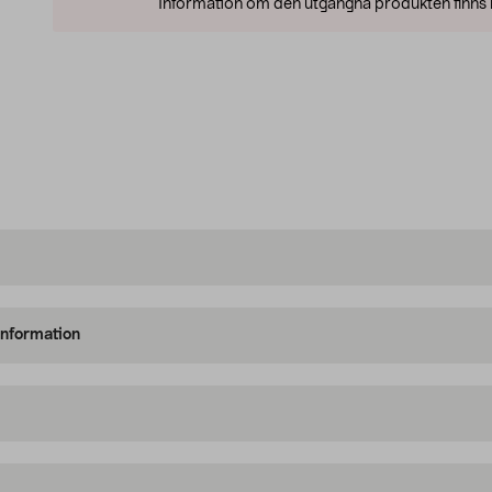
Information om den utgångna produkten finns l
information