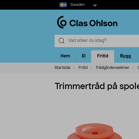
Select
Sweden
market
Hem
El
Fritid
Bygg
Startsida
Fritid
Trädgårdsmaskiner
Trimmertråd på spol