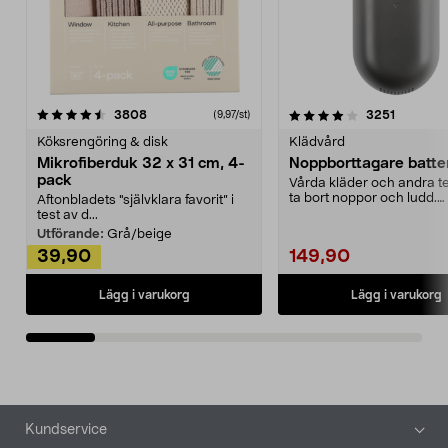
4.0av 5 stjärnor
recensioner
4.5av 5 stjärnor
recensio
3808
3251
(9,97/st)
Köksrengöring & disk
Klädvård
Mikrofiberduk 32 x 31 cm, 4-
Noppborttagare batter
pack
Vårda kläder och andra tex
ta bort noppor och ludd.
Aftonbladets "självklara favorit” i
Noppborttagaren fräs...
test av d...
Utförande:
Grå/beige
39,90
149,90
Lägg i varukorg
Lägg i varukorg
Sidfot
Kundservice