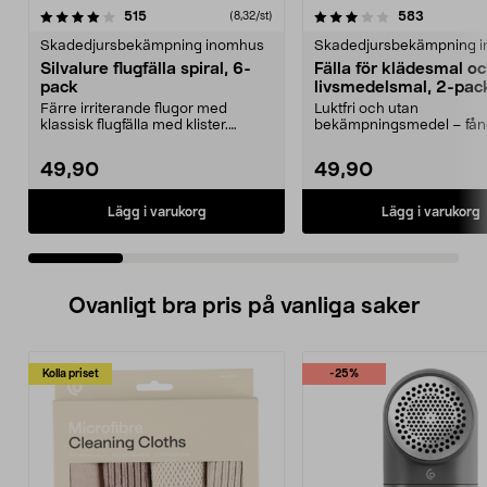
3.5 av 5 stjärnor
recensioner
4.5 av 5 stjärnor
recension
515
583
(8,32/st)
Skadedjursbekämpning inomhus
Skadedjursbekämpning 
Silvalure flugfälla spiral, 6-
Fälla för klädesmal o
pack
livsmedelsmal, 2-pac
Färre irriterande flugor med
Luktfri och utan
klassisk flugfälla med klister.
bekämpningsmedel – fång
Silvalure flugspira...
skafferiet eller garderoben.
49,90
49,90
Lägg i varukorg
Lägg i varukorg
Ovanligt bra pris på vanliga saker
Kolla priset
-25%