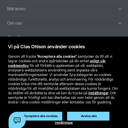
Mitt konto
Om oss
Aktuellt
Vi på Clas Ohlson använder cookies
Våra bolag
Genom att trycka
”Acceptera alla cookies”
samtycker du till att vi
lagrar cookies och andra spårtekniker på din enhet
enligt vår
Hitta butik
cookiepolicy
för att förbättra upplevelsen på vår webbplats,
analysera webbplatsens användning samt anpassa våra
marknadsföringsinsatser. Vi använder fyra kategorier av cookies:
nödvändiga, funktionella, analys och annonsering. För nödvändiga
SE
NO
FI
cookies krävs inte ditt samtycke eftersom dessa cookies är
nödvändiga för att innehållet på webbplatsen ska kunna fungera. Om
du istället vill skräddarsy dina val kan du trycka på
inställningar
. Ditt
samtycke är frivilligt och kan återkallas när som helst genom att du
ändrar i dina cookie-inställningar eller kontaktar oss för guidning.
Acceptera alla cookies
Avvisa alla
Köpvillkor
Privacy statement
Klubbvillkor
För företag
Inställningar
Ändra till priser exklusive moms