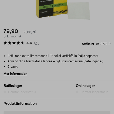
79,90
(8,88/st)
(inkl. moms)
4.6
(
5
)
Artikelnr:
31-8772-2
Refill med extra limremsor till Trinol silverfiskfälla (säljs separat).
Använd din silverfiskfälla längre – byt ut limremsorna (bete ingår ej).
9-pack.
Mer information
Butikslager
Onlinelager
Hämtar lagerstatus...
Hämtar lagerstatus...
Produktinformation