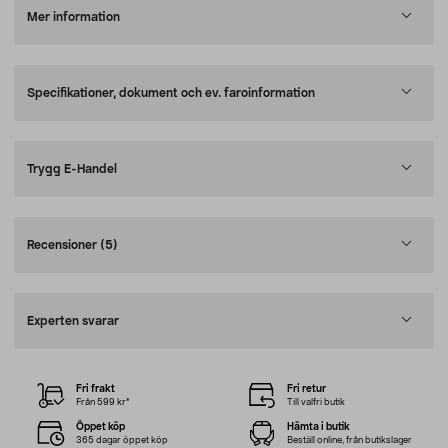
Mer information
Specifikationer, dokument och ev. faroinformation
Trygg E-Handel
Recensioner
(5)
Experten svarar
Fri frakt
Fri retur
Från 599 kr*
Till valfri butik
Öppet köp
Hämta i butik
365 dagar öppet köp
Beställ online, från butikslager