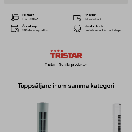
Fri frakt
Fri retur
Från 599 kr*
Till valfri butik
Öppet köp
Hämta i butik
365 dagar öppet köp
Beställ online, från butikslager
Tristar
-
Se alla produkter
Toppsäljare inom samma kategori