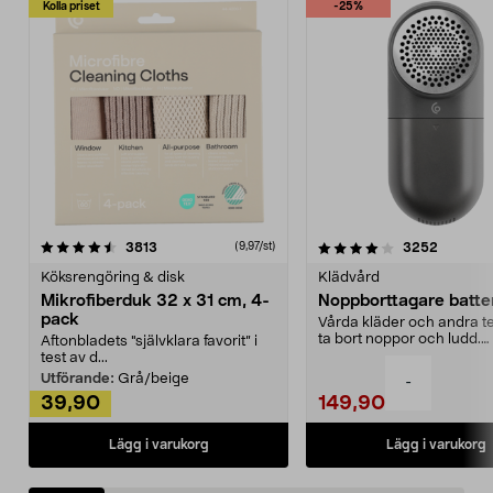
Kolla priset
-25%
4.0av 5 stjärnor
recensioner
4.5av 5 stjärnor
recensio
3813
3252
(9,97/st)
Köksrengöring & disk
Klädvård
Mikrofiberduk 32 x 31 cm, 4-
Noppborttagare batter
pack
Vårda kläder och andra tex
ta bort noppor och ludd.
Aftonbladets "självklara favorit” i
Noppborttagaren fräs...
test av d...
Utförande:
Grå/beige
-
39,90
149,90
Lägg i varukorg
Lägg i varukorg