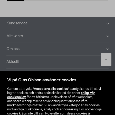
Sidfot
Kundservice
Mitt konto
Om oss
Product
+
Aktuellt
quantity
Våra bolag
Vi på Clas Ohlson använder cookies
Hitta butik
Genom att trycka
”Acceptera alla cookies”
samtycker du till att vi
lagrar cookies och andra spårtekniker på din enhet
enligt vår
cookiepolicy
för att förbättra upplevelsen på vår webbplats,
SE
NO
FI
analysera webbplatsens användning samt anpassa våra
marknadsföringsinsatser. Vi använder fyra kategorier av cookies:
nödvändiga, funktionella, analys och annonsering. För nödvändiga
cookies krävs inte ditt samtycke eftersom dessa cookies är