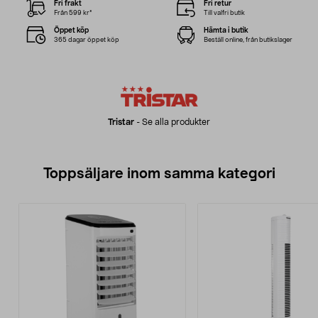
Fri frakt
Fri retur
Från 599 kr*
Till valfri butik
Öppet köp
Hämta i butik
365 dagar öppet köp
Beställ online, från butikslager
Tristar
-
Se alla produkter
Toppsäljare inom samma kategori