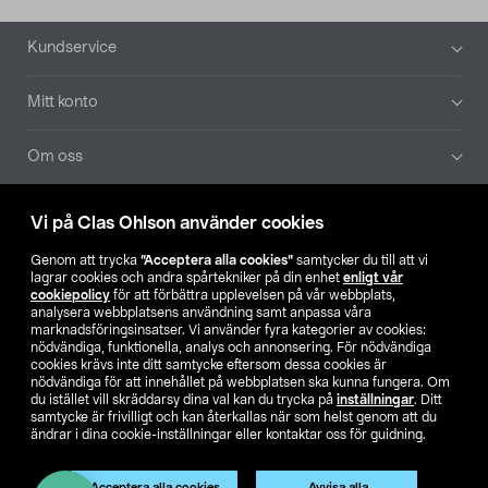
Sidfot
Kundservice
Mitt konto
Om oss
Aktuellt
Vi på Clas Ohlson använder cookies
Genom att trycka
”Acceptera alla cookies”
samtycker du till att vi
Våra bolag
lagrar cookies och andra spårtekniker på din enhet
enligt vår
cookiepolicy
för att förbättra upplevelsen på vår webbplats,
analysera webbplatsens användning samt anpassa våra
Hitta butik
marknadsföringsinsatser. Vi använder fyra kategorier av cookies:
nödvändiga, funktionella, analys och annonsering. För nödvändiga
cookies krävs inte ditt samtycke eftersom dessa cookies är
SE
NO
FI
nödvändiga för att innehållet på webbplatsen ska kunna fungera. Om
du istället vill skräddarsy dina val kan du trycka på
inställningar
. Ditt
samtycke är frivilligt och kan återkallas när som helst genom att du
ändrar i dina cookie-inställningar eller kontaktar oss för guidning.
Acceptera alla cookies
Avvisa alla