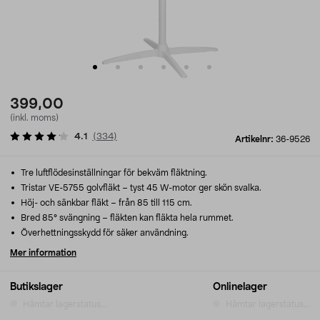
399,00
(inkl. moms)
4.1
(
334
)
Artikelnr:
36-9526
Tre luftflödesinställningar för bekväm fläktning.
Tristar VE-5755 golvfläkt – tyst 45 W-motor ger skön svalka.
Höj- och sänkbar fläkt – från 85 till 115 cm.
Bred 85° svängning – fläkten kan fläkta hela rummet.
Överhettningsskydd för säker användning.
Mer information
Butikslager
Onlinelager
Hämtar lagerstatus...
Hämtar lagerstatus...