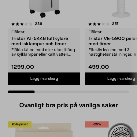
3.5 av 5 stjärnor
recensioner
4.0 av 5 stjärnor
recensione
236
257
Fläktar
Fläktar
Tristar AT-5446 luftkylare
Tristar VE-5900 pelar
med isklampar och timer
med timer
Fläkta luften med eller utan tillägg
Effektiv kylning med 3
av kylklampar eller kallt vatten.
hastighetsinställningar. Tr
Tristar A...
5900 pelarfläkt – kra...
1299,00
499,00
Lägg i varukorg
Lägg i varukorg
Ovanligt bra pris på vanliga saker
Kolla priset
-25%