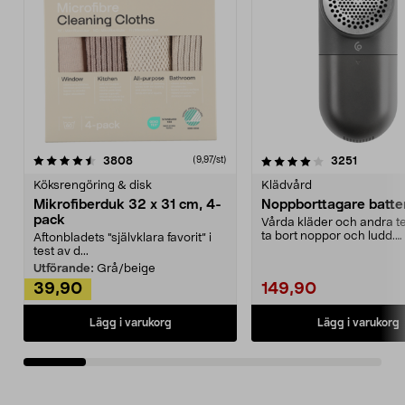
4.0av 5 stjärnor
recensioner
4.5av 5 stjärnor
recensio
3808
3251
(9,97/st)
Köksrengöring & disk
Klädvård
Mikrofiberduk 32 x 31 cm, 4-
Noppborttagare batter
pack
Vårda kläder och andra tex
ta bort noppor och ludd.
Aftonbladets "självklara favorit” i
Noppborttagaren fräs...
test av d...
Utförande:
Grå/beige
39,90
149,90
Lägg i varukorg
Lägg i varukorg