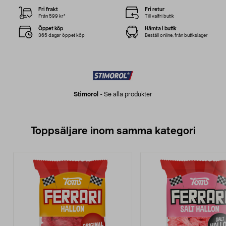
Fri frakt
Fri retur
Från 599 kr*
Till valfri butik
Öppet köp
Hämta i butik
365 dagar öppet köp
Beställ online, från butikslager
Stimorol
-
Se alla produkter
Toppsäljare inom samma kategori