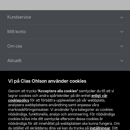
Sidfot
Kundservice
Mitt konto
Om oss
Aktuellt
Våra bolag
Vi på Clas Ohlson använder cookies
Hitta butik
Genom att trycka
”Acceptera alla cookies”
samtycker du till att vi
lagrar cookies och andra spårtekniker på din enhet
enligt vår
cookiepolicy
för att förbättra upplevelsen på vår webbplats,
SE
NO
FI
analysera webbplatsens användning samt anpassa våra
marknadsföringsinsatser. Vi använder fyra kategorier av cookies:
nödvändiga, funktionella, analys och annonsering. För nödvändiga
cookies krävs inte ditt samtycke eftersom dessa cookies är
nödvändiga för att innehållet på webbplatsen ska kunna fungera. Om
du istället vill skräddarsy dina val kan du trycka på
inställningar
. Ditt