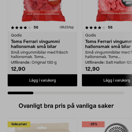
4.0 av 5 stjärnor
recensioner
4.5 av 5 stjärnor
recensione
56
56
(99,23/kg)
Godis
Godis
Toms Ferrari vingummi
Toms Ferrari vingumm
hallonsmak små bilar
hallonsmak små bilar
Små vingummibilar med fräsch
Små vingummibilar med 
hallonsmak. Toms...
hallonsmak. Toms...
Utförande:
Original 130 g
Utförande:
Salt Hallon 12
12,90
12,90
Lägg i varukorg
Lägg i varukorg
Ovanligt bra pris på vanliga saker
Kolla priset
-25%