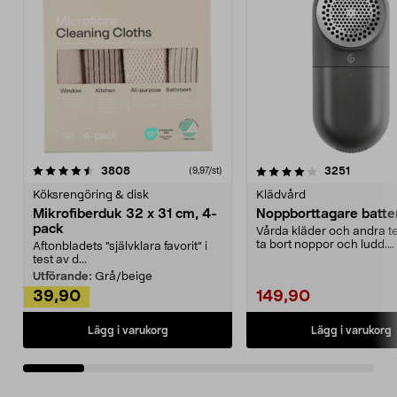
4.0av 5 stjärnor
recensioner
4.5av 5 stjärnor
recensio
3808
3251
(9,97/st)
Köksrengöring & disk
Klädvård
Mikrofiberduk 32 x 31 cm, 4-
Noppborttagare batter
pack
Vårda kläder och andra tex
ta bort noppor och ludd.
Aftonbladets "självklara favorit” i
Noppborttagaren fräs...
test av d...
Utförande:
Grå/beige
39,90
149,90
Lägg i varukorg
Lägg i varukorg