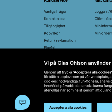
Kundservice
Mitt kont
Vanliga frågor
Logga in/R
Kontakta oss
Glömt lös
Tillgänglighet
Min inform
Köpvillkor
Min orderh
Retur / reklamation
Elavfall
Cookie policy
Leveransalternativ
Vi på Clas Ohlson använder
Genom att trycka
”Acceptera alla cookies
förbättra upplevelsen på vår webbplats, 
cookies: nödvändiga, funktionella, analys
innehållet på webbplatsen ska kunna funger
återkallas när som helst genom att du ändra
© 2026 Cla
Acceptera alla cookies