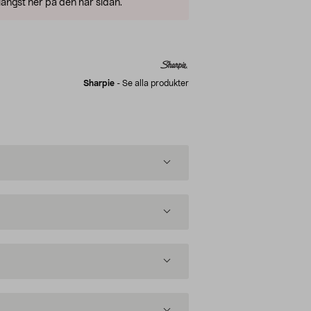
ängst ner på den här sidan.
Sharpie
-
Se alla produkter