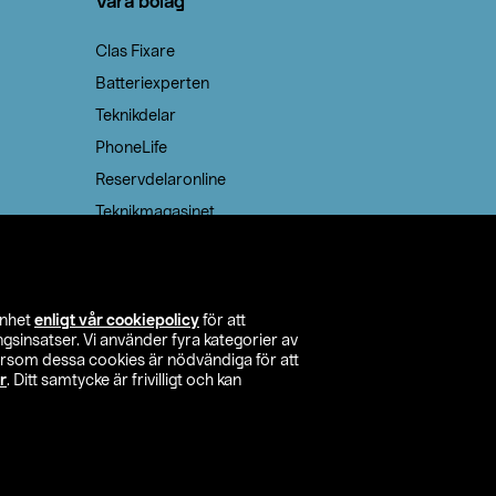
Våra bolag
Clas Fixare
Batteriexperten
Teknikdelar
PhoneLife
Reservdelaronline
Teknikmagasinet
enhet
enligt vår cookiepolicy
för att
insatser. Vi använder fyra kategorier av
tersom dessa cookies är nödvändiga för att
r
. Ditt samtycke är frivilligt och kan
itta butik