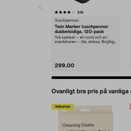
0 av 5 stjärnor
4.5 av 5 stjärnor
recensioner
319
Tuschpennor
Twin Marker tuschpennor
dubbelsidiga, 120-pack
Två spetsar – en rund och en
snedskuren – rita, skissa, färglägg.
Twin Marker tu...
299,00
Ovanligt bra pris på vanliga
Kolla priset