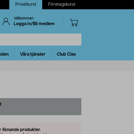
Privatkund
Företagskund
Välkommen
Logga in/Bli medlem
nden
Våra tjänster
Club Clas
t
er
liknande produkter.