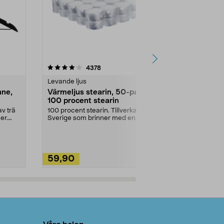
4.5av 5 stjärnor
recensioner
4.5
4378
2
Levande ljus
Rengöringsm
nne,
Värmeljus stearin, 50-pack,
Bikarbonat
100 procent stearin
Ett allsidigt 
städning och 
v trä
100 procent stearin. Tillverkade i
ute. Städa med
er.
Sverige som brinner med en
vacker och sotfri ...
59,90
49,90
Lägg i varukorg
Lägg