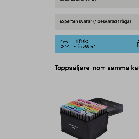
Experten svarar
(1 besvarad fråga)
Fri frakt
Från 599 kr*
Toppsäljare inom samma ka