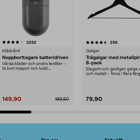
4.5av 5 stjärnor
recensioner
4.0av 5 stjärnor
recensioner
3252
256
Klädvård
Galgar
Noppborttagare batteridriven
Trägalgar med metallpi
8-pack
Vårda kläder och andra textilier –
ta bort noppor och ludd.
Elegant och gedigen galge a
Noppborttagaren fräs...
och metall – finns i flera färg
Galge med sv...
149,90
79,90
199,90
Lägg i varukorg
Lägg i varukorg