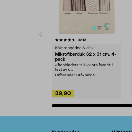
5av 5 stjärnor
4.0av 5 stjärnor
recensioner
3813
Köksrengöring & disk
Mikrofiberduk 32 x 31 cm, 4-
pack
Aftonbladets "självklara favorit” i
test av d...
Utförande:
Grå/beige
39,90
Lägg i varukorg
Sidfot