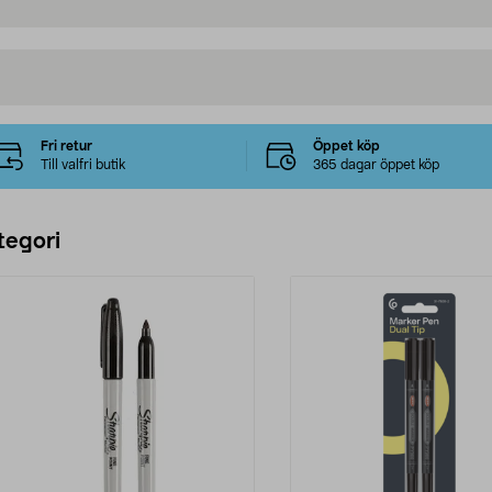
Fri retur
Öppet köp
Till valfri butik
365 dagar öppet köp
tegori