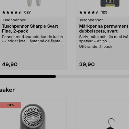
4.5 av 5 stjärnor
recensioner
4.5 av 5 stjärnor
recensioner
827
123
Tuschpennor
Tuschpennor
Tuschpennor Sharpie Svart
Märkpenna permament
Fine, 2-pack
dubbelspets, svart
Pennor med snabbtorkande tusch
Skriv, märk och rita med två
- kladdar inte. Fäster på de flesta
spetsar – en tjo...
underlag - an...
Utförande:
2-pack
49,90
39,90
 saker
-25%