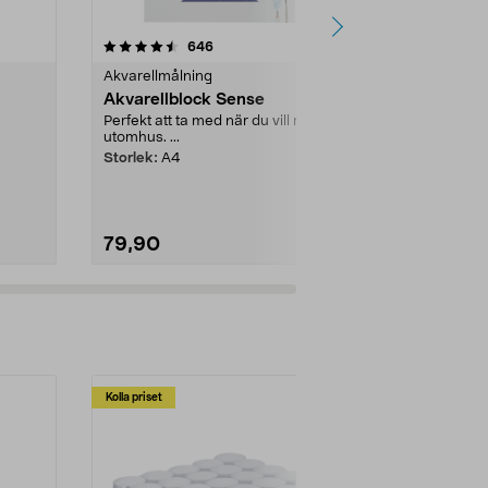
4.0 av 5 stjärnor
recensioner
4.5
646
1
Akvarellmålning
Tuschpennor
Akvarellblock Sense
Pilot Super
märkpenna
Perfekt att ta med när du vill måla
utomhus. ...
Permanent på
ytor – skriv p
Storlek:
A4
Pilot Super Co
79,90
49,90
Kolla priset
Multibuy