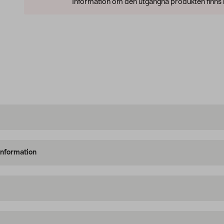
Information om den utgångna produkten finns l
information