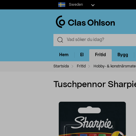
Select
Sweden
market
Hem
El
Fritid
Bygg
Startsida
Fritid
Hobby- & konstnärsmater
Tuschpennor Sharpie