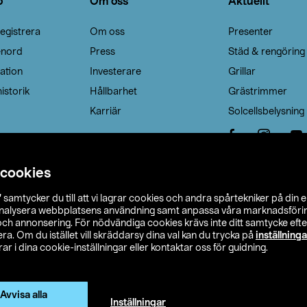
o
Om oss
Aktuellt
egistrera
Om oss
Presenter
enord
Press
Städ & rengöring
ation
Investerare
Grillar
istorik
Hållbarhet
Grästrimmer
Karriär
Solcellsbelysning
 cookies
”
samtycker du till att vi lagrar cookies och andra spårtekniker på din 
analysera webbplatsens användning samt anpassa våra marknadsförings
 och annonsering. För nödvändiga cookies krävs inte ditt samtycke ef
a. Om du istället vill skräddarsy dina val kan du trycka på
inställninga
r i dina cookie-inställningar eller kontaktar oss för guidning.
s Ohlson
Köpvillkor
Privacy statement
Klubbvillkor
H
Ändra till priser exklusive moms
Avvisa alla
Inställningar