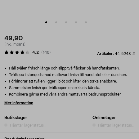
49,90
(inkl. moms)
4.2
(
148
)
Artikelnr:
44-5248-2
Håll tvålen fräsch länge och slipp tvålfläckar på handfatskanten.
Tvålkopp i stengods med mattsvart finish till handfatet eller duschen.
Förhindrar att tvålen ligger i blöt och låter den torka snabbare.
Sammetslen finish ger tvålkoppen en exklusiv känsla.
Kombinera gärna med våra andra mattsvarta badrumsprodukter.
Mer information
Butikslager
Onlinelager
Hämtar lagerstatus...
Hämtar lagerstatus...