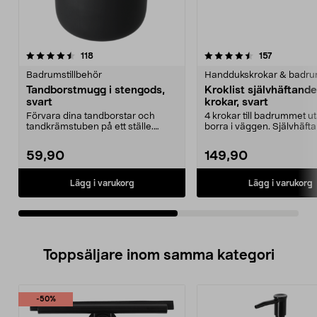
4.5av 5 stjärnor
recensioner
4.5av 5 stjärnor
recensione
118
157
Badrumstillbehör
Tandborstmugg i stengods,
Kroklist självhäftande
svart
krokar, svart
Förvara dina tandborstar och
4 krokar till badrummet ut
tandkrämstuben på ett ställe.
borra i väggen. Självhäft
Tandborstmugg i steng...
hängare i rostfri...
59,90
149,90
Lägg i varukorg
Lägg i varukorg
Toppsäljare inom samma kategori
-50%