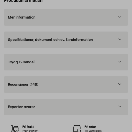
Produktinformation
Mer information
Specifikationer, dokument och ev. faroinformation
Trygg E-Handel
Recensioner
(148)
Experten svarar
Fri frakt
Fri retur
Från 599 kr*
Till valfri butik