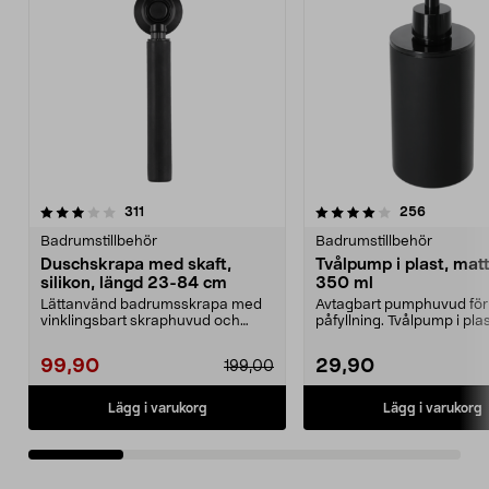
4.0 av 5 stjärnor
recensioner
4.5 av 5 stjärnor
recension
311
256
Badrumstillbehör
Badrumstillbehör
Duschskrapa med skaft,
Tvålpump i plast, matt
silikon, längd 23-84 cm
350 ml
Lättanvänd badrumsskrapa med
Avtagbart pumphuvud för
vinklingsbart skraphuvud och
påfyllning. Tvålpump i pl
silikonblad. Duschskra...
elegant mattsvar...
99,90
29,90
199,00
Lägg i varukorg
Lägg i varukorg