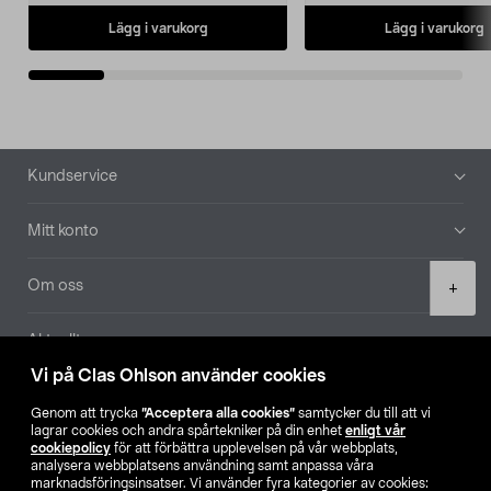
Lägg i varukorg
Lägg i varukorg
Sidfot
Kundservice
Mitt konto
Product
Om oss
+
quantity
Aktuellt
Vi på Clas Ohlson använder cookies
Våra bolag
Genom att trycka
”Acceptera alla cookies”
samtycker du till att vi
lagrar cookies och andra spårtekniker på din enhet
enligt vår
Hitta butik
cookiepolicy
för att förbättra upplevelsen på vår webbplats,
analysera webbplatsens användning samt anpassa våra
marknadsföringsinsatser. Vi använder fyra kategorier av cookies: