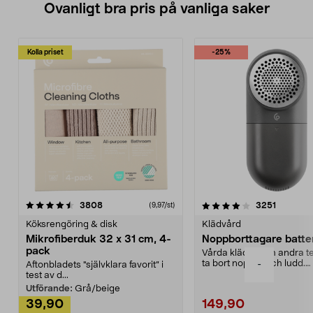
Ovanligt bra pris på vanliga saker
Kolla priset
-25%
4.0av 5 stjärnor
recensioner
4.5av 5 stjärnor
recensio
3808
3251
(9,97/st)
Köksrengöring & disk
Klädvård
Mikrofiberduk 32 x 31 cm, 4-
Noppborttagare batter
pack
Vårda kläder och andra tex
ta bort noppor och ludd.
-
Aftonbladets "självklara favorit” i
Noppborttagaren fräs...
test av d...
Utförande:
Grå/beige
39,90
149,90