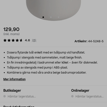
129,90
(inkl. moms)
4.6
(
8
)
Artikelnr:
44-5248-5
Dosera flytande tvål enkelt med en tvålpump vid handfatet.
Tvålpump i stengods med sammetslen, matt beige finish.
En fin inredningsdetalj i badrummet eller köket – även för diskmedel.
Tvålpump av stengods med pump i ABS-plast.
Kombinera gärna med våra andra beige badrumsprodukter.
Mer information
Butikslager
Onlinelager
Hämtar lagerstatus...
Hämtar lagerstatus...