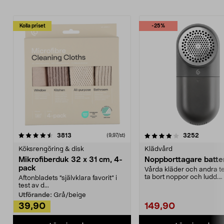
Kolla priset
-25%
4.0av 5 stjärnor
recensioner
4.5av 5 stjärnor
recensio
3813
3252
(9,97/st)
Köksrengöring & disk
Klädvård
Mikrofiberduk 32 x 31 cm, 4-
Noppborttagare batter
pack
Vårda kläder och andra tex
ta bort noppor och ludd.
Aftonbladets "självklara favorit” i
Noppborttagaren fräs...
test av d...
Utförande:
Grå/beige
39,90
149,90