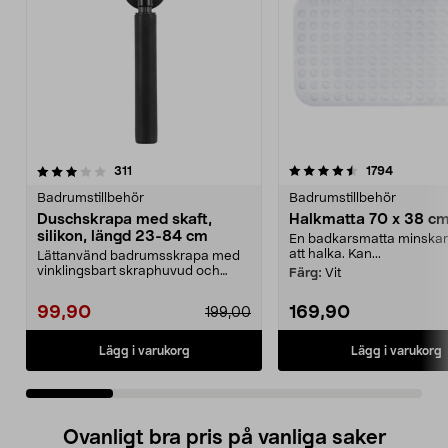
4.5 av 5 stjärnor
recensioner
4.0 av 5 stjärnor
recension
311
1794
Badrumstillbehör
Badrumstillbehör
Duschskrapa med skaft,
Halkmatta 70 x 38 c
silikon, längd 23-84 cm
En badkarsmatta minskar
att halka. Kan...
Lättanvänd badrumsskrapa med
vinklingsbart skraphuvud och
Färg:
Vit
silikonblad. Duschskra...
99,90
169,90
199,00
Lägg i varukorg
Lägg i varukorg
Ovanligt bra pris på vanliga saker