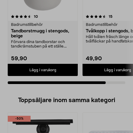
4.5av 5 stjärnor
recensioner
recensioner
10
15
Badrumstillbehör
Badrumstillbehör
Tandborstmugg i stengods,
Tvålkopp i stengods, 
beige
Håll tvålen fräsch länge o
tvålfläckar på handfatska
Förvara dina tandborstar och
Tvålkopp i ste...
tandkrämstuben på ett ställe.
Tandborstmugg i steng...
59,90
49,90
Lägg i varukorg
Lägg i varukorg
Toppsäljare inom samma kategori
-50%