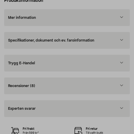
Produktinformation
Mer information
Specifikationer, dokument och ev. faroinformation
Trygg E-Handel
Recensioner
(8)
Experten svarar
Fri frakt
Fri retur
Från 599 kr*
Till valfri butik