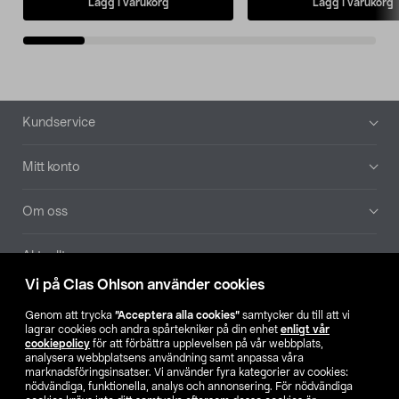
Lägg i varukorg
Lägg i varukorg
Sidfot
Kundservice
Mitt konto
Om oss
Aktuellt
Vi på Clas Ohlson använder cookies
Våra bolag
Genom att trycka
”Acceptera alla cookies”
samtycker du till att vi
lagrar cookies och andra spårtekniker på din enhet
enligt vår
Hitta butik
cookiepolicy
för att förbättra upplevelsen på vår webbplats,
analysera webbplatsens användning samt anpassa våra
marknadsföringsinsatser. Vi använder fyra kategorier av cookies:
nödvändiga, funktionella, analys och annonsering. För nödvändiga
SE
NO
FI