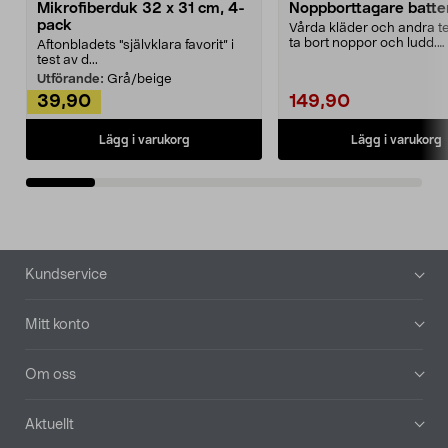
Mikrofiberduk 32 x 31 cm, 4-
Noppborttagare batter
pack
Vårda kläder och andra tex
ta bort noppor och ludd.
Aftonbladets "självklara favorit” i
Noppborttagaren fräs...
test av d...
Utförande:
Grå/beige
39,90
149,90
Lägg i varukorg
Lägg i varukorg
Sidfot
Kundservice
Mitt konto
Om oss
Aktuellt