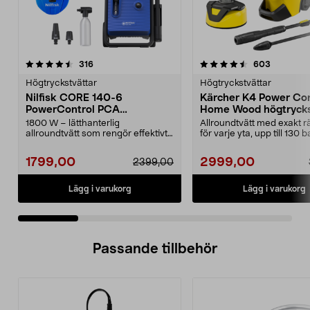
4.5 av 5 stjärnor
recensioner
4.5 av 5 stjärnor
recension
316
603
Högtryckstvättar
Högtryckstvättar
Nilfisk CORE 140-6
Kärcher K4 Power Con
PowerControl PCA
Home Wood högtrycks
högtryckstvätt
1800 W – lätthanterlig
Allroundtvätt med exakt rä
allroundtvätt som rengör effektivt
för varje yta, upp till 130 b
med bara vatten. Nilfi...
Kärcher K4 P...
1799,00
2999,00
2399,00
Lägg i varukorg
Lägg i varukorg
Passande tillbehör