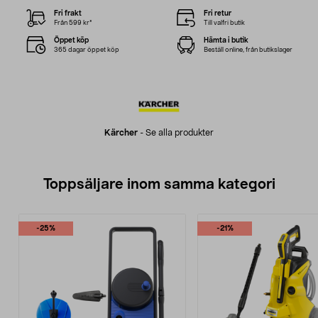
Fri frakt
Fri retur
Från 599 kr*
Till valfri butik
Öppet köp
Hämta i butik
365 dagar öppet köp
Beställ online, från butikslager
Kärcher
-
Se alla produkter
Toppsäljare inom samma kategori
-25%
-21%