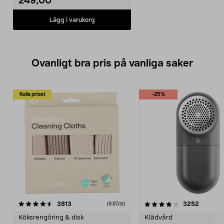
249,00
Lägg i varukorg
Ovanligt bra pris på vanliga saker
Kolla priset
-25%
4.0av 5 stjärnor
recensioner
4.5av 5 stjärnor
recensio
3813
3252
(9,97/st)
Köksrengöring & disk
Klädvård