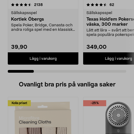
4.5 av 5 stjärnor
recensioner
5.0 av 5 stjärnor
recensione
2138
62
Sällskapsspel
Sällskapsspel
Kortlek Öbergs
Texas Hold’em Poker
väska, 300 marker
Spela Poker, Bridge, Canasta och
andra roliga spel med en klassisk
Lätt att lära – svårt att b
kortlek. Kort...
spela populära pokerspel
hemma. Texas Hold...
39,90
349,00
Lägg i varukorg
Lägg i varukorg
Ovanligt bra pris på vanliga saker
Kolla priset
-25%