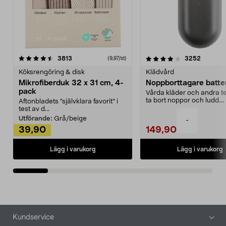
4.0av 5 stjärnor
recensioner
4.5av 5 stjärnor
recensio
3813
3252
(9,97/st)
Köksrengöring & disk
Klädvård
Mikrofiberduk 32 x 31 cm, 4-
Noppborttagare batter
pack
Vårda kläder och andra tex
ta bort noppor och ludd.
Aftonbladets "självklara favorit” i
Noppborttagaren fräs...
test av d...
Utförande:
Grå/beige
-
39,90
149,90
Lägg i varukorg
Lägg i varukorg
Sidfot
Kundservice