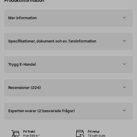
Produktinformation
Mer information
Specifikationer, dokument och ev. faroinformation
Trygg E-Handel
Recensioner
(224)
Experten svarar
(2 besvarade frågor)
Fri frakt
Fri retur
Från 599 kr*
Till valfri butik