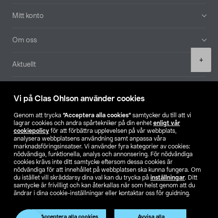
Mitt konto
Om oss
Product
+
Aktuellt
quantity
Våra bolag
Vi på Clas Ohlson använder cookies
Hitta butik
Genom att trycka
”Acceptera alla cookies”
samtycker du till att vi
lagrar cookies och andra spårtekniker på din enhet
enligt vår
cookiepolicy
för att förbättra upplevelsen på vår webbplats,
SE
NO
FI
analysera webbplatsens användning samt anpassa våra
marknadsföringsinsatser. Vi använder fyra kategorier av cookies:
nödvändiga, funktionella, analys och annonsering. För nödvändiga
cookies krävs inte ditt samtycke eftersom dessa cookies är
nödvändiga för att innehållet på webbplatsen ska kunna fungera. Om
du istället vill skräddarsy dina val kan du trycka på
inställningar
. Ditt
samtycke är frivilligt och kan återkallas när som helst genom att du
ändrar i dina cookie-inställningar eller kontaktar oss för guidning.
Köpvillkor
Privacy statement
Klubbvillkor
För företag
Ändra till priser exklusive moms
Acceptera alla cookies
Avvisa alla