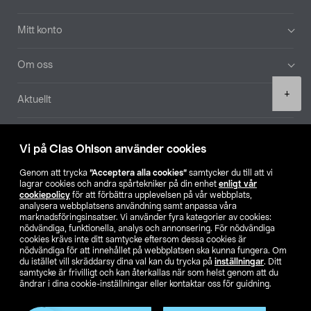
Mitt konto
Om oss
Product
+
Aktuellt
quantity
Våra bolag
Vi på Clas Ohlson använder cookies
Hitta butik
Genom att trycka
”Acceptera alla cookies”
samtycker du till att vi
lagrar cookies och andra spårtekniker på din enhet
enligt vår
cookiepolicy
för att förbättra upplevelsen på vår webbplats,
SE
NO
FI
analysera webbplatsens användning samt anpassa våra
marknadsföringsinsatser. Vi använder fyra kategorier av cookies:
nödvändiga, funktionella, analys och annonsering. För nödvändiga
cookies krävs inte ditt samtycke eftersom dessa cookies är
nödvändiga för att innehållet på webbplatsen ska kunna fungera. Om
du istället vill skräddarsy dina val kan du trycka på
inställningar
. Ditt
samtycke är frivilligt och kan återkallas när som helst genom att du
ändrar i dina cookie-inställningar eller kontaktar oss för guidning.
Köpvillkor
Privacy statement
Klubbvillkor
För företag
Ändra till priser exklusive moms