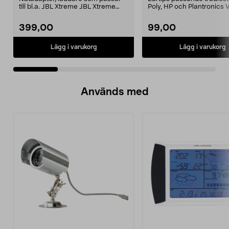
till bl.a. JBL Xtreme JBL Xtreme
Poly, HP och Plantronics
2JBL BoomboxJBL B...
PRO, Legend 3...
399,00
99,00
Lägg i varukorg
Lägg i varukorg
Används med