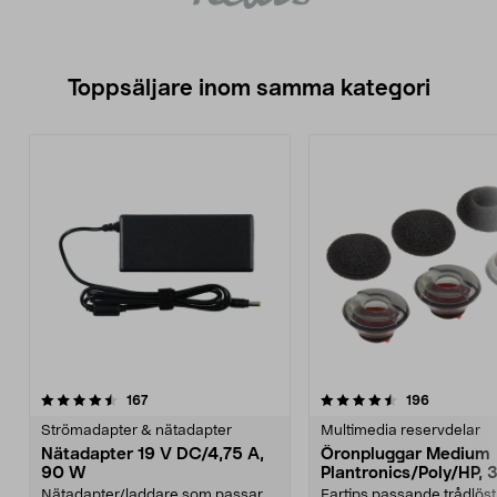
Toppsäljare inom samma kategori
4.5 av 5 stjärnor
recensioner
4.0 av 5 stjärnor
recensione
167
196
Strömadapter & nätadapter
Multimedia reservdelar
Nätadapter 19 V DC/4,75 A,
Öronpluggar Medium
90 W
Plantronics/Poly/HP, 
Nätadapter/laddare som passar
Eartips passande trådlös