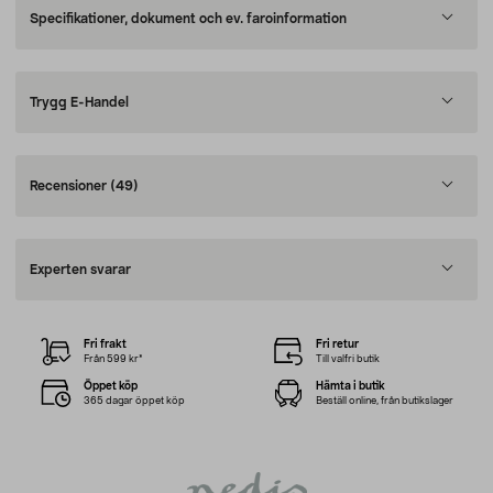
Specifikationer, dokument och ev. faroinformation
Trygg E-Handel
Recensioner
(49)
Experten svarar
Fri frakt
Fri retur
Från 599 kr*
Till valfri butik
Öppet köp
Hämta i butik
365 dagar öppet köp
Beställ online, från butikslager