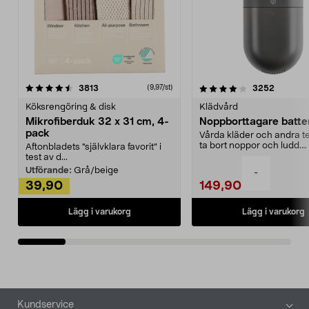
4.0av 5 stjärnor
recensioner
4.5av 5 stjärnor
recensio
3813
3252
(9,97/st)
Köksrengöring & disk
Klädvård
Mikrofiberduk 32 x 31 cm, 4-
Noppborttagare batter
pack
Vårda kläder och andra tex
ta bort noppor och ludd.
Aftonbladets "självklara favorit” i
Noppborttagaren fräs...
test av d...
Utförande:
Grå/beige
-
39,90
149,90
Lägg i varukorg
Lägg i varukorg
Sidfot
Kundservice