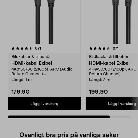
4.5av 5 stjärnor
recensioner
recensione
871
871
Bildkablar & tillbehör
Bildkablar & tillbehör
HDMI-kabel Exibel
HDMI-kabel Exibel
4K@50/60 (2160p). ARC (Audio
4K@50/60 (2160p). ARC 
Return Channel)....
Return Channel)....
Längd:
1 m
Längd:
2 m
179,90
199,90
Lägg i varukorg
Lägg i varukorg
Ovanligt bra pris på vanliga saker