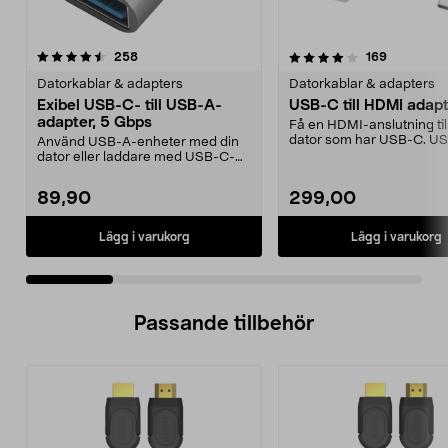
4.0 av 5 stjärnor
recensioner
4.5 av 5 stjärnor
recensione
258
169
Datorkablar & adapters
Datorkablar & adapters
Exibel USB-C- till USB-A-
USB-C till HDMI adapte
adapter, 5 Gbps
Få en HDMI-anslutning till
dator som har USB-C. USB
Använd USB-A-enheter med din
HDMI-adapter för ...
dator eller laddare med USB-C-
port. Exibel USB-adap...
89,90
299,00
Lägg i varukorg
Lägg i varukorg
Passande tillbehör