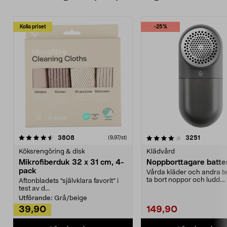
Kolla priset
-25%
4.0av 5 stjärnor
recensioner
4.5av 5 stjärnor
recensio
3808
3251
(9,97/st)
Köksrengöring & disk
Klädvård
Mikrofiberduk 32 x 31 cm, 4-
Noppborttagare batter
pack
Vårda kläder och andra tex
ta bort noppor och ludd.
Aftonbladets "självklara favorit” i
Noppborttagaren fräs...
test av d...
Utförande:
Grå/beige
39,90
149,90