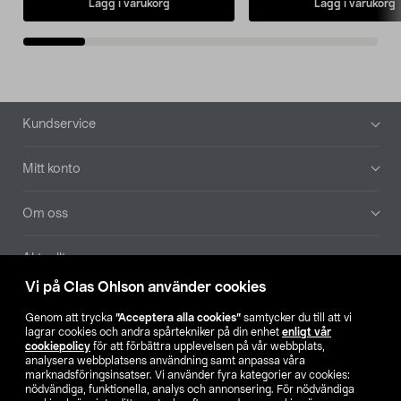
Lägg i varukorg
Lägg i varukorg
Sidfot
Kundservice
Mitt konto
Om oss
Aktuellt
Vi på Clas Ohlson använder cookies
Våra bolag
Genom att trycka
”Acceptera alla cookies”
samtycker du till att vi
lagrar cookies och andra spårtekniker på din enhet
enligt vår
Hitta butik
cookiepolicy
för att förbättra upplevelsen på vår webbplats,
analysera webbplatsens användning samt anpassa våra
marknadsföringsinsatser. Vi använder fyra kategorier av cookies:
nödvändiga, funktionella, analys och annonsering. För nödvändiga
SE
NO
FI