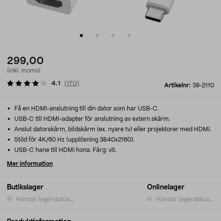
299,00
(inkl. moms)
4.1
(
170
)
Artikelnr:
39-2110
Få en HDMI-anslutning till din dator som har USB-C.
USB-C till HDMI-adapter för anslutning av extern skärm.
Anslut datorskärm, bildskärm (ex. nyare tv) eller projektorer med HDMI.
Stöd för 4K/60 Hz (upplösning 3840x2160).
USB-C hane till HDMI hona. Färg: vit.
Mer information
Butikslager
Onlinelager
Hämtar lagerstatus...
Hämtar lagerstatus...