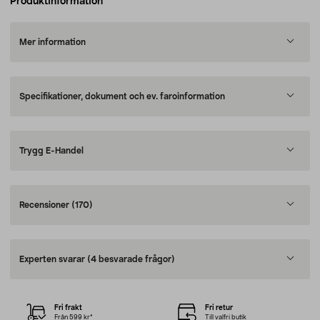
Produktinformation
Mer information
Specifikationer, dokument och ev. faroinformation
Trygg E-Handel
Recensioner
(170)
Experten svarar
(4 besvarade frågor)
Fri frakt
Fri retur
Från 599 kr*
Till valfri butik