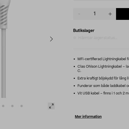
Product
quantity
Butikslager
Hämtar lagerstatus...
MFi-certifierad Lightningkabel f
Clas Ohlson Lightningkabel – la
C.
Extra kraftigt böjskydd för lång l
Funderar som både laddkabel o
Vit USB kabel – finns i 1 och 2 m
Mer information