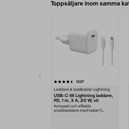
Toppsäljare inom samma ka
5 av 5 stjärnor
4.0 av 5 stjärnor
recensioner
1237
Laddare & laddkablar Lightning
USB-C till Lightning laddare,
PD, 1 m, 3 A, 20 W, vit
Kompakt och effektiv
snabbladdare med kabel (1
meter). Anslut Lightning-
produkte...