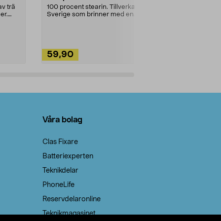
städning och 
v trä
100 procent stearin. Tillverkade i
ute. Städa med
er.
Sverige som brinner med en
vacker och sotfri ...
59,90
49,90
Lägg i varukorg
Lägg
Våra bolag
Clas Fixare
Batteriexperten
Teknikdelar
PhoneLife
Reservdelaronline
Teknikmagasinet