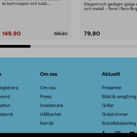
ta bort noppor och ludd.
Elegant och gedigen galge a
Noppborttagaren fräs...
och metall – finns i flera färg
Galge med sv...
149,90
79,90
199,90
Lägg i varukorg
Lägg i varukorg
o
Om oss
Aktuellt
egistrera
Om oss
Presenter
enord
Press
Städ & rengöring
ation
Investerare
Grillar
istorik
Hållbarhet
Grästrimmer
Karriär
Solcellsbelysning