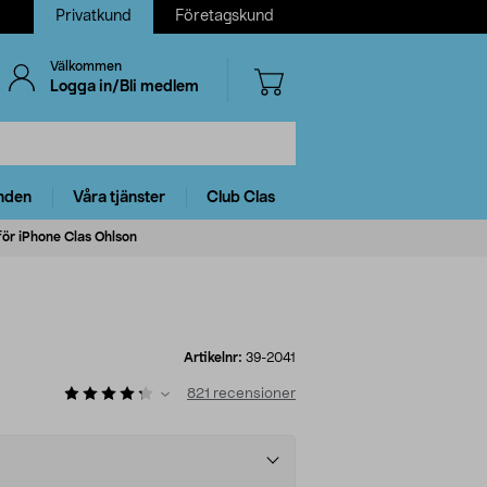
Privatkund
Företagskund
Välkommen
Logga in/Bli medlem
nden
Våra tjänster
Club Clas
för iPhone Clas Ohlson
Artikelnr:
39-2041
821
recensioner