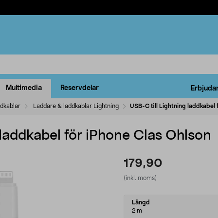
Multimedia
Reservdelar
Erbjuda
ddkablar
Laddare & laddkablar Lightning
USB-C till Lightning laddkabel 
 laddkabel för iPhone Clas Ohlson
179,90
(inkl. moms)
Select
Längd
variant
2 m