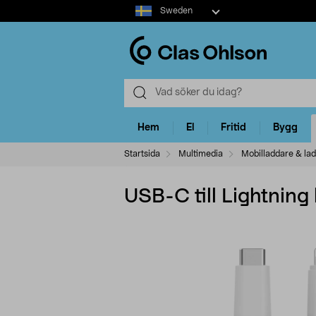
Select
Sweden
market
Hem
El
Fritid
Bygg
Startsida
Multimedia
Mobilladdare & la
USB-C till Lightning