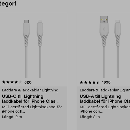
tegori
4.5 av 5 stjärnor
recensioner
4.0 av 5 stjärnor
recensioner
820
1998
Laddare & laddkablar Lightning
Laddare & laddkablar Light
USB-C till Lightning
USB-A till Lightning
laddkabel för iPhone Clas
laddkabel för iPhone Cl
Ohlson
Ohlson
MFi-certifierad Lightningkabel för
MFi-certifierad Lightningkab
iPhone och...
iPhone och...
Längd:
2 m
Längd:
2 m