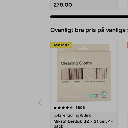
279,00
Ovanligt bra pris på vanliga
Kolla priset
5av 5 stjärnor
4.0av 5 stjärnor
recensioner
3808
Köksrengöring & disk
Mikrofiberduk 32 x 31 cm, 4-
pack