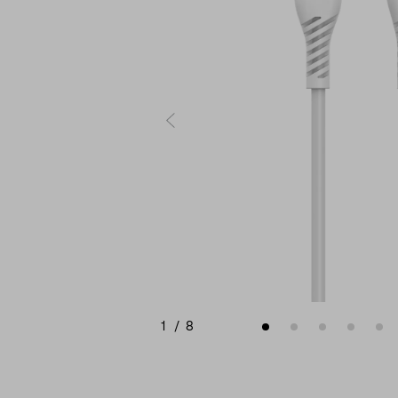
1
/
8