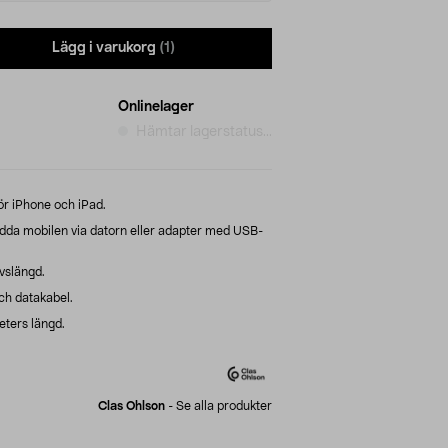
Lägg i varukorg
(1)
Onlinelager
Hämtar lagerstatus...
ör iPhone och iPad.
dda mobilen via datorn eller adapter med USB-
ivslängd.
ch datakabel.
eters längd.
Clas Ohlson
-
Se alla produkter