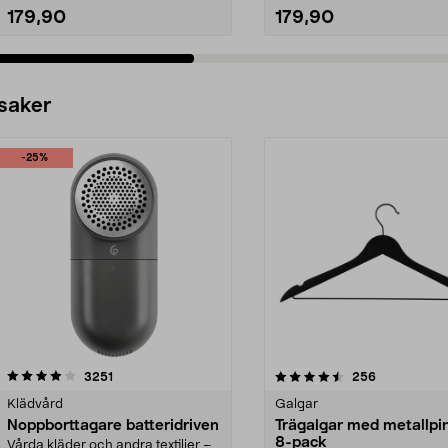
179,90
179,90
 saker
-25%
4.5av 5 stjärnor
recensioner
4.0av 5 stjärnor
recensioner
3251
256
Klädvård
Galgar
Noppborttagare batteridriven
Trägalgar med metallpi
8-pack
Vårda kläder och andra textilier –