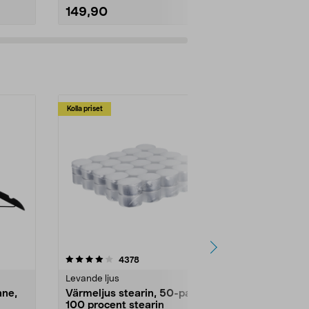
149,90
149,90
Kolla priset
Multibuy
4.5av 5 stjärnor
recensioner
4.5
4378
2
Levande ljus
Rengöringsm
nne,
Värmeljus stearin, 50-pack,
Bikarbonat
100 procent stearin
Ett allsidigt 