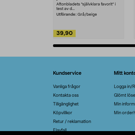
Aftonbladets "självklara favorit” i
test av d...
Utförande:
Grå/beige
39,90
Lägg i varukorg
Sidfot
Kundservice
Mitt kont
Vanliga frågor
Logga in/R
Kontakta oss
Glömt lös
Tillgänglighet
Min inform
Köpvillkor
Min orderh
Retur / reklamation
Elavfall