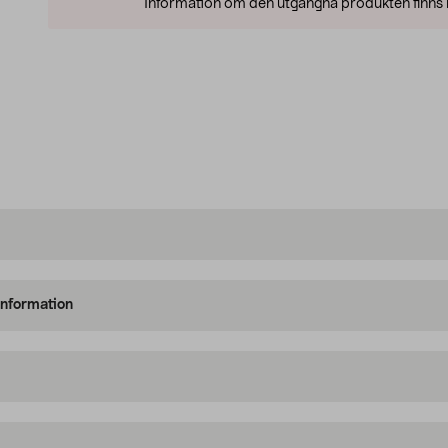
Information om den utgångna produkten finns l
information