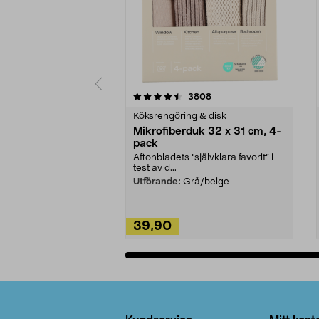
5av 5 stjärnor
4.0av 5 stjärnor
recensioner
3808
Köksrengöring & disk
Mikrofiberduk 32 x 31 cm, 4-
pack
Aftonbladets "självklara favorit” i
test av d...
Utförande:
Grå/beige
39,90
Lägg i varukorg
Sidfot