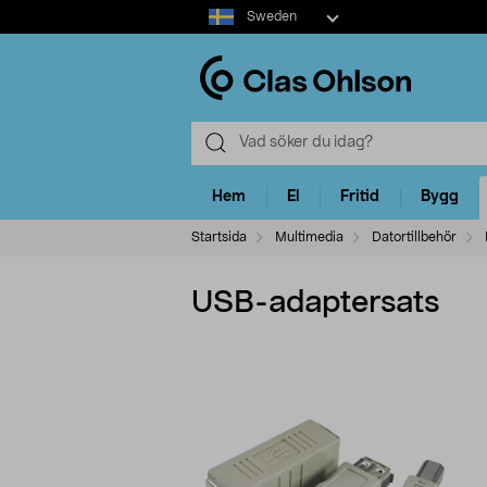
Select
Sweden
market
Hem
El
Fritid
Bygg
Startsida
Multimedia
Datortillbehör
USB-adaptersats