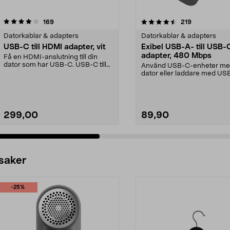
4.5 av 5 stjärnor
recensioner
4.5 av 5 stjärnor
recensioner
169
219
Datorkablar & adapters
Datorkablar & adapters
USB-C till HDMI adapter, vit
Exibel USB-A- till USB-
adapter, 480 Mbps
Få en HDMI-anslutning till din
dator som har USB-C. USB-C till
Använd USB-C-enheter me
HDMI-adapter för ...
dator eller laddare med US
port. Exibel USB-adap...
299,00
89,90
 saker
-25%