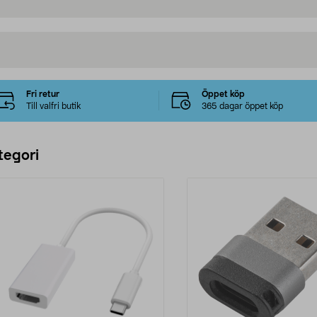
Fri retur
Öppet köp
Till valfri butik
365 dagar öppet köp
tegori