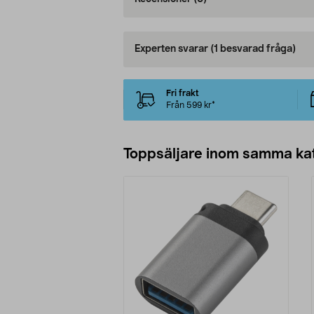
Experten svarar
(1 besvarad fråga)
Fri frakt
Från 599 kr*
Toppsäljare inom samma ka