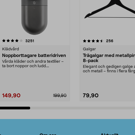
4.5av 5 stjärnor
recensioner
4.0av 5 stjärnor
recensioner
3251
256
Klädvård
Galgar
Noppborttagare batteridriven
Trägalgar med metallpi
8-pack
Vårda kläder och andra textilier –
ta bort noppor och ludd.
Elegant och gedigen galge a
Noppborttagaren fräs...
och metall – finns i flera färg
Galge med sv...
149,90
79,90
199,90
Lägg i varukorg
Lägg i varukorg