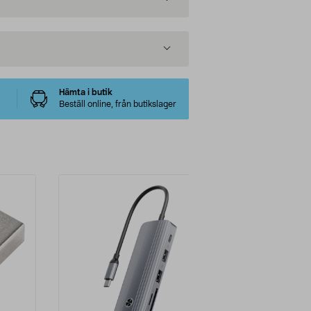
Hämta i butik
Beställ online, från butikslager