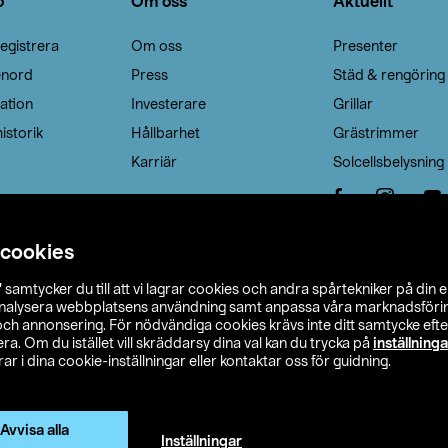
o
Om oss
Aktuellt
egistrera
Om oss
Presenter
enord
Press
Städ & rengöring
ation
Investerare
Grillar
istorik
Hållbarhet
Grästrimmer
Karriär
Solcellsbelysning
 cookies
”
samtycker du till att vi lagrar cookies och andra spårtekniker på din 
analysera webbplatsens användning samt anpassa våra marknadsförings
 och annonsering. För nödvändiga cookies krävs inte ditt samtycke ef
a. Om du istället vill skräddarsy dina val kan du trycka på
inställninga
r i dina cookie-inställningar eller kontaktar oss för guidning.
s Ohlson
Köpvillkor
Privacy statement
Klubbvillkor
H
Ändra till priser exklusive moms
Avvisa alla
Inställningar