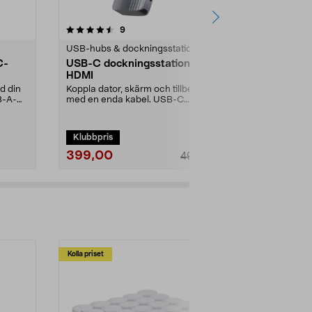
4.5 av 5 stjärnor
recensioner
4.5
9
4
USB-hubs & dockningsstationer
USB-hubs & d
C-
USB-C dockningsstation 7-i-1
USB-C mult
HDMI
C och HDMI
d din
Koppla dator, skärm och tillbehör
Anslut 1 x USB
B-A-
med en enda kabel. USB-C
din dator me
dockningsstation – l...
adapter med st
Klubbpris
399,00
449,00
499,00
Kolla priset
Multibuy