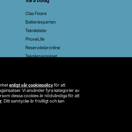
Våra bolag
Clas Fixare
Batteriexperten
Teknikdelar
PhoneLife
Reservdelaronline
Teknikmagasinet
enhet
enligt vår cookiepolicy
för att
insatser. Vi använder fyra kategorier av
tersom dessa cookies är nödvändiga för att
r
. Ditt samtycke är frivilligt och kan
itta butik