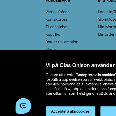
Kundservice
Mitt kont
Vanliga frågor
Logga in/R
Kontakta oss
Glömt lös
Tillgänglighet
Min inform
Köpvillkor
Min orderh
Retur / reklamation
Elavfall
Cookie policy
Leveransalternativ
Vi på Clas Ohlson använder
Genom att trycka
”Acceptera alla cookies
förbättra upplevelsen på vår webbplats, 
cookies: nödvändiga, funktionella, analys
innehållet på webbplatsen ska kunna funger
återkallas när som helst genom att du ändra
© 2026 Cla
Acceptera alla cookies