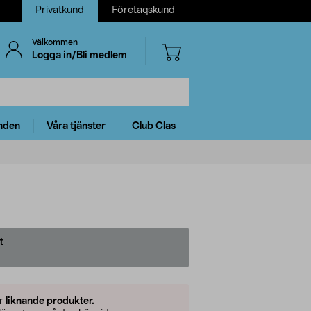
Privatkund
Företagskund
Välkommen
Logga in/Bli medlem
nden
Våra tjänster
Club Clas
t
er
liknande produkter.