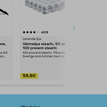
4.5av 5 stjärnor
recensioner
4.5
4378
2
Levande ljus
Rengöringsm
nne,
Värmeljus stearin, 50-pack,
Bikarbonat
100 procent stearin
Ett allsidigt 
städning och 
v trä
100 procent stearin. Tillverkade i
ute. Städa med
er.
Sverige som brinner med en
vacker och sotfri ...
59,90
49,90
Lägg i varukorg
Lägg