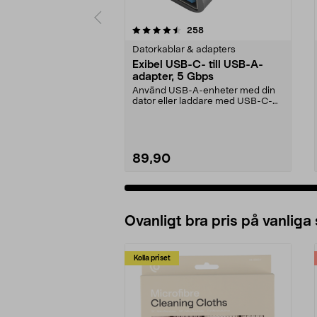
5 av 5 stjärnor
4.0 av 5 stjärnor
recensioner
258
Datorkablar & adapters
Exibel USB-C- till USB-A-
adapter, 5 Gbps
Använd USB-A-enheter med din
dator eller laddare med USB-C-
port. Exibel USB-adap...
89,90
Ovanligt bra pris på vanliga
Kolla priset