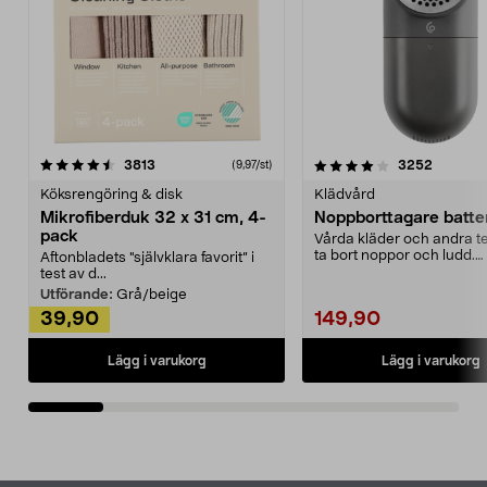
4.0av 5 stjärnor
recensioner
4.5av 5 stjärnor
recensio
3813
3252
(9,97/st)
Köksrengöring & disk
Klädvård
Mikrofiberduk 32 x 31 cm, 4-
Noppborttagare batter
pack
Vårda kläder och andra tex
ta bort noppor och ludd.
Aftonbladets "självklara favorit” i
Noppborttagaren fräs...
test av d...
Utförande:
Grå/beige
39,90
149,90
Lägg i varukorg
Lägg i varukorg