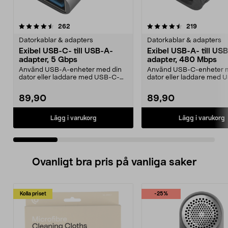
4.5 av 5 stjärnor
recensioner
4.0 av 5 stjärnor
recensione
262
219
Datorkablar & adapters
Datorkablar & adapters
Exibel USB-C- till USB-A-
Exibel USB-A- till US
adapter, 5 Gbps
adapter, 480 Mbps
Använd USB-A-enheter med din
Använd USB-C-enheter 
dator eller laddare med USB-C-
dator eller laddare med 
port. Exibel USB-adap...
port. Exibel USB-adap...
89,90
89,90
Lägg i varukorg
Lägg i varukorg
Ovanligt bra pris på vanliga saker
Kolla priset
-25%