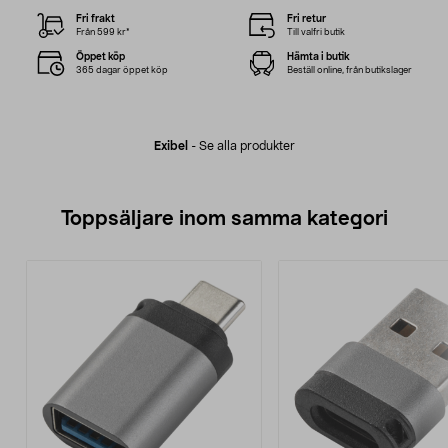
Fri frakt
Fri retur
Från 599 kr*
Till valfri butik
Öppet köp
Hämta i butik
365 dagar öppet köp
Beställ online, från butikslager
Exibel
-
Se alla produkter
Toppsäljare inom samma kategori