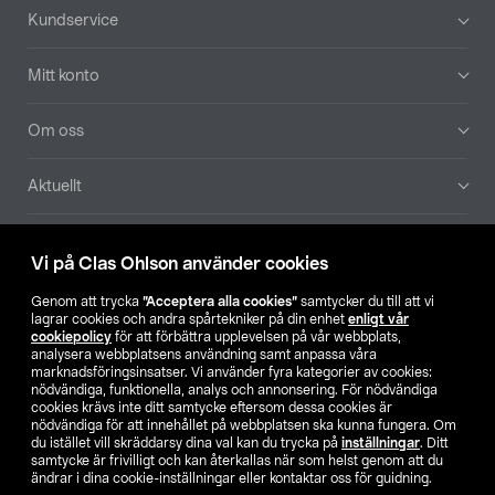
Sidfot
Kundservice
Mitt konto
Om oss
Aktuellt
Våra bolag
Vi på Clas Ohlson använder cookies
Hitta butik
Genom att trycka
”Acceptera alla cookies”
samtycker du till att vi
lagrar cookies och andra spårtekniker på din enhet
enligt vår
cookiepolicy
för att förbättra upplevelsen på vår webbplats,
SE
NO
FI
analysera webbplatsens användning samt anpassa våra
marknadsföringsinsatser. Vi använder fyra kategorier av cookies:
nödvändiga, funktionella, analys och annonsering. För nödvändiga
cookies krävs inte ditt samtycke eftersom dessa cookies är
nödvändiga för att innehållet på webbplatsen ska kunna fungera. Om
du istället vill skräddarsy dina val kan du trycka på
inställningar
. Ditt
samtycke är frivilligt och kan återkallas när som helst genom att du
ändrar i dina cookie-inställningar eller kontaktar oss för guidning.
Köpvillkor
Privacy statement
Klubbvillkor
För företag