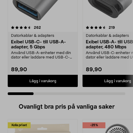
4.5 av 5 stjärnor
recensioner
4.0 av 5 stjärnor
recensione
262
219
Datorkablar & adapters
Datorkablar & adapters
Exibel USB-C- till USB-A-
Exibel USB-A- till US
adapter, 5 Gbps
adapter, 480 Mbps
Använd USB-A-enheter med din
Använd USB-C-enheter 
dator eller laddare med USB-C-
dator eller laddare med 
port. Exibel USB-adap...
port. Exibel USB-adap...
89,90
89,90
Lägg i varukorg
Lägg i varukorg
Ovanligt bra pris på vanliga saker
Kolla priset
-25%