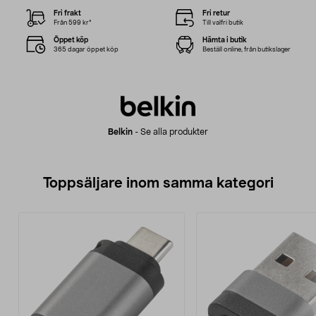
Fri frakt
Fri retur
Från 599 kr*
Till valfri butik
Öppet köp
Hämta i butik
365 dagar öppet köp
Beställ online, från butikslager
Belkin
-
Se alla produkter
Toppsäljare inom samma kategori