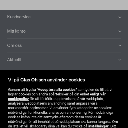
Sidfot
Kundservice
Mitt konto
Om oss
Aktuellt
Våra bolag
Vi på Clas Ohlson använder cookies
Hitta butik
Genom att trycka
”Acceptera alla cookies”
samtycker du till att vi
lagrar cookies och andra spårtekniker på din enhet
enligt vår
cookiepolicy
för att förbättra upplevelsen på vår webbplats,
SE
NO
FI
analysera webbplatsens användning samt anpassa våra
marknadsföringsinsatser. Vi använder fyra kategorier av cookies:
nödvändiga, funktionella, analys och annonsering. För nödvändiga
cookies krävs inte ditt samtycke eftersom dessa cookies är
nödvändiga för att innehållet på webbplatsen ska kunna fungera. Om
du istället vill skräddarsy dina val kan du trycka på
inställningar
. Ditt