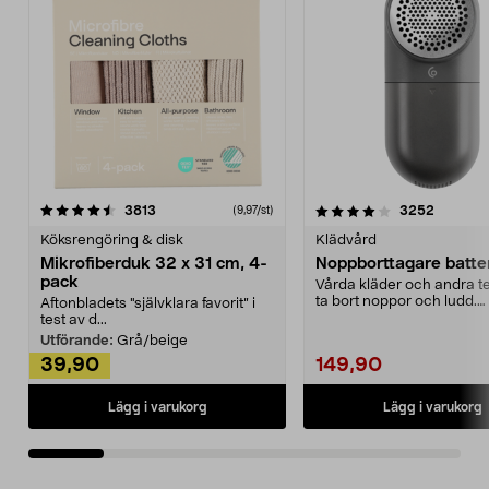
4.0av 5 stjärnor
recensioner
4.5av 5 stjärnor
recensio
3813
3252
(9,97/st)
Köksrengöring & disk
Klädvård
Mikrofiberduk 32 x 31 cm, 4-
Noppborttagare batter
pack
Vårda kläder och andra tex
ta bort noppor och ludd.
Aftonbladets "självklara favorit” i
Noppborttagaren fräs...
test av d...
Utförande:
Grå/beige
39,90
149,90
Lägg i varukorg
Lägg i varukorg