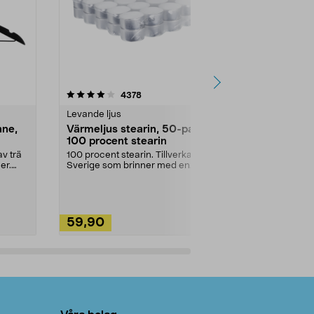
4.5av 5 stjärnor
recensioner
4.5
4378
2
Levande ljus
Rengöringsm
nne,
Värmeljus stearin, 50-pack,
Bikarbonat
100 procent stearin
Ett allsidigt 
städning och 
v trä
100 procent stearin. Tillverkade i
ute. Städa med
er.
Sverige som brinner med en
vacker och sotfri ...
59,90
49,90
Lägg i varukorg
Lägg