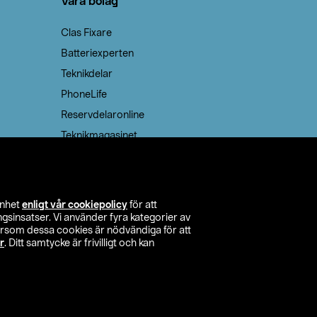
Våra bolag
Clas Fixare
Batteriexperten
Teknikdelar
PhoneLife
Reservdelaronline
Teknikmagasinet
enhet
enligt vår cookiepolicy
för att
insatser. Vi använder fyra kategorier av
tersom dessa cookies är nödvändiga för att
r
. Ditt samtycke är frivilligt och kan
itta butik