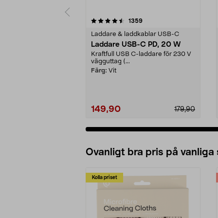
5 av 5 stjärnor
4.5 av 5 stjärnor
recensioner
1359
Laddare & laddkablar USB-C
Laddare USB-C PD, 20 W
Kraftfull USB C-laddare för 230 V
vägguttag (...
Färg:
Vit
149,90
179,90
Ovanligt bra pris på vanliga
Kolla priset