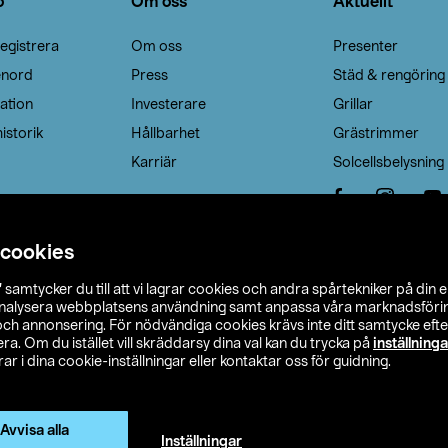
o
Om oss
Aktuellt
egistrera
Om oss
Presenter
enord
Press
Städ & rengöring
ation
Investerare
Grillar
istorik
Hållbarhet
Grästrimmer
Karriär
Solcellsbelysning
 cookies
”
samtycker du till att vi lagrar cookies och andra spårtekniker på din 
analysera webbplatsens användning samt anpassa våra marknadsförings
 och annonsering. För nödvändiga cookies krävs inte ditt samtycke ef
a. Om du istället vill skräddarsy dina val kan du trycka på
inställninga
r i dina cookie-inställningar eller kontaktar oss för guidning.
s Ohlson
Köpvillkor
Privacy statement
Klubbvillkor
H
Ändra till priser exklusive moms
Avvisa alla
Inställningar