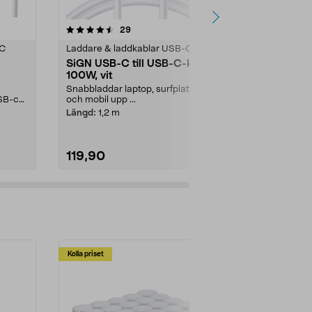
r
4.5 av 5 stjärnor
recensioner
4.5
29
5
-C
Laddare & laddkablar USB-C
Laddare & la
SiGN USB-C till USB-C-kabel
USB C kabel
100W, vit
USB C Clas
Snabbladdar laptop, surfplatta
Lång laddsla
SB-c
och mobil upp ...
passar laddar
..
Längd:
1,2 m
Färg:
Vit
119,90
179,90
Kolla priset
Multibuy