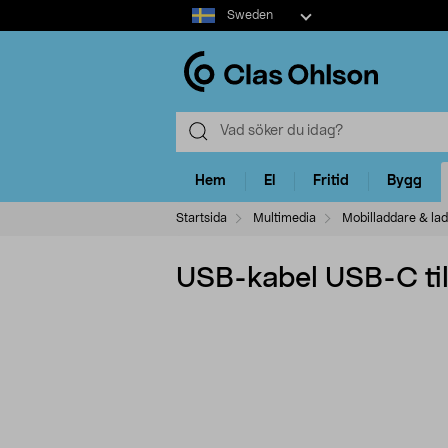
Select
Sweden
market
Hem
El
Fritid
Bygg
Startsida
Multimedia
Mobilladdare & la
USB-kabel USB-C til