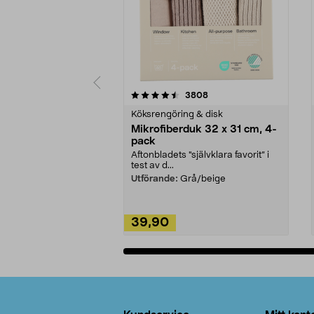
5av 5 stjärnor
4.0av 5 stjärnor
recensioner
3808
Köksrengöring & disk
Mikrofiberduk 32 x 31 cm, 4-
pack
Aftonbladets "självklara favorit” i
test av d...
Utförande:
Grå/beige
39,90
Lägg i varukorg
Sidfot