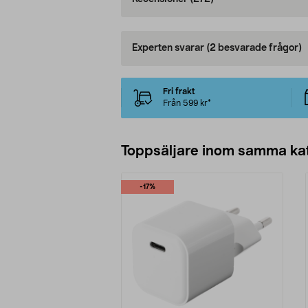
Experten svarar
(2 besvarade frågor)
Fri frakt
Från 599 kr*
Toppsäljare inom samma ka
-17%