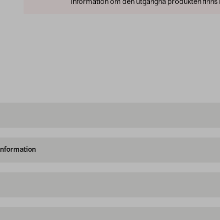
Information om den utgångna produkten finns l
information