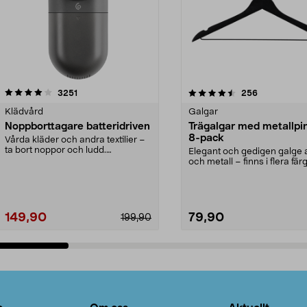
4.5av 5 stjärnor
recensioner
4.0av 5 stjärnor
recensioner
3251
256
Klädvård
Galgar
Noppborttagare batteridriven
Trägalgar med metallpi
8-pack
Vårda kläder och andra textilier –
ta bort noppor och ludd.
Elegant och gedigen galge a
Noppborttagaren fräs...
och metall – finns i flera färg
Galge med sv...
149,90
79,90
199,90
Lägg i varukorg
Lägg i varukorg