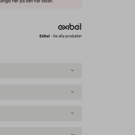
ängst ner på den här sidan.
Exibel
-
Se alla produkter