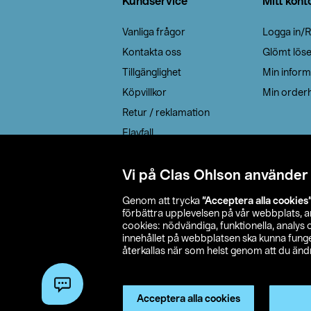
Kundservice
Mitt kont
Vanliga frågor
Logga in/R
Kontakta oss
Glömt lös
Tillgänglighet
Min inform
Köpvillkor
Min orderh
Retur / reklamation
Elavfall
Cookie policy
Leveransalternativ
Vi på Clas Ohlson använder
Genom att trycka
”Acceptera alla cookies
förbättra upplevelsen på vår webbplats, 
cookies: nödvändiga, funktionella, analys
innehållet på webbplatsen ska kunna funger
återkallas när som helst genom att du ändra
© 2026 Cla
Acceptera alla cookies