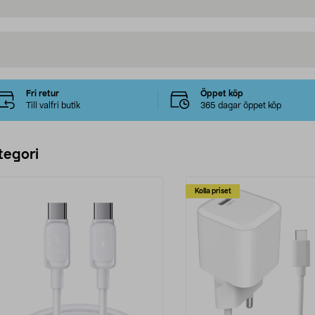
Fri retur
Öppet köp
Till valfri butik
365 dagar öppet köp
tegori
Kolla priset