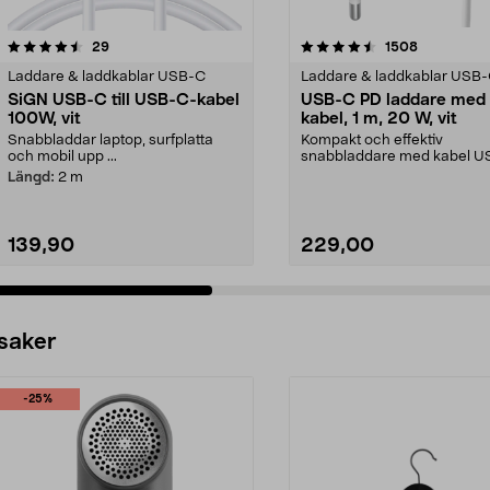
4.5 av 5 stjärnor
recensioner
4.5 av 5 stjärnor
recensione
29
1508
Laddare & laddkablar USB-C
Laddare & laddkablar USB
SiGN USB-C till USB-C-kabel
USB-C PD laddare med
100W, vit
kabel, 1 m, 20 W, vit
Snabbladdar laptop, surfplatta
Kompakt och effektiv
och mobil upp ...
snabbladdare med kabel U
till USB-c (1 meter). Ladda al.
Längd:
2 m
139,90
229,00
 saker
-25%