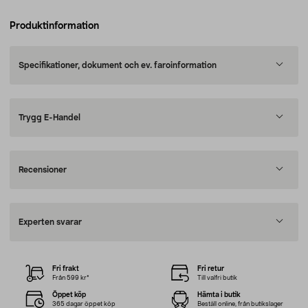
Produktinformation
Specifikationer, dokument och ev. faroinformation
Trygg E-Handel
Recensioner
Experten svarar
Fri frakt
Fri retur
Från 599 kr*
Till valfri butik
Öppet köp
Hämta i butik
365 dagar öppet köp
Beställ online, från butikslager