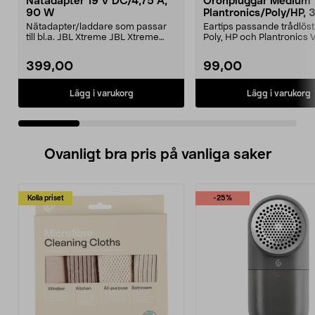
Nätadapter 19 V DC/4,75 A,
Öronpluggar Medium
90 W
Plantronics/Poly/HP, 
Nätadapter/laddare som passar
Eartips passande trådlös
till bl.a. JBL Xtreme JBL Xtreme
Poly, HP och Plantronics
2JBL BoomboxJBL B...
PRO, Legend 3...
399,00
99,00
Lägg i varukorg
Lägg i varukorg
Ovanligt bra pris på vanliga saker
Kolla priset
-25%