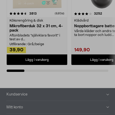
4.0av 5 stjärnor
recensioner
4.5av 5 stjärnor
recensio
3813
3252
(9,97/st)
Köksrengöring & disk
Klädvård
Mikrofiberduk 32 x 31 cm, 4-
Noppborttagare batter
pack
Vårda kläder och andra tex
ta bort noppor och ludd.
Aftonbladets "självklara favorit” i
Noppborttagaren fräs...
test av d...
Utförande:
Grå/beige
39,90
149,90
Lägg i varukorg
Lägg i varukorg
Sidfot
Kundservice
Mitt konto