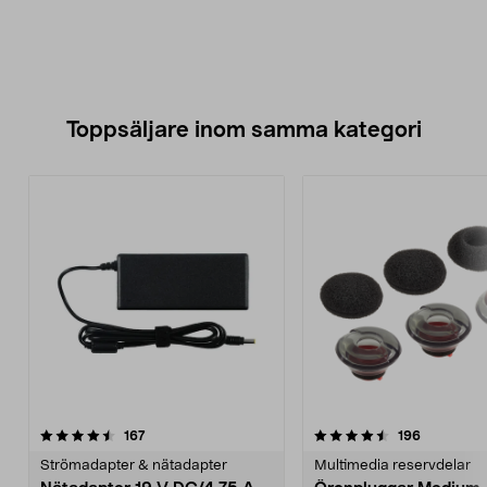
Toppsäljare inom samma kategori
4.5 av 5 stjärnor
recensioner
5.0 av 5 stjärnor
recensione
167
196
Strömadapter & nätadapter
Multimedia reservdelar