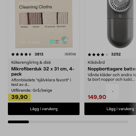
4.0av 5 stjärnor
recensioner
4.5av 5 stjärnor
recensio
3813
3252
(9,97/st)
Köksrengöring & disk
Klädvård
Mikrofiberduk 32 x 31 cm, 4-
Noppborttagare batter
pack
Vårda kläder och andra tex
ta bort noppor och ludd.
Aftonbladets "självklara favorit” i
Noppborttagaren fräs...
test av d...
Utförande:
Grå/beige
-
39,90
149,90
Lägg i varukorg
Lägg i varukorg