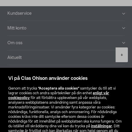
Sidfot
Kundservice
Mitt konto
Om oss
Product
+
Aktuellt
quantity
Våra bolag
Vi på Clas Ohlson använder cookies
Hitta butik
Genom att trycka
”Acceptera alla cookies”
samtycker du till att vi
lagrar cookies och andra spårtekniker på din enhet
enligt vår
cookiepolicy
för att förbättra upplevelsen på vår webbplats,
SE
NO
FI
analysera webbplatsens användning samt anpassa våra
marknadsföringsinsatser. Vi använder fyra kategorier av cookies:
nödvändiga, funktionella, analys och annonsering. För nödvändiga
cookies krävs inte ditt samtycke eftersom dessa cookies är
nödvändiga för att innehållet på webbplatsen ska kunna fungera. Om
du istället vill skräddarsy dina val kan du trycka på
inställningar
. Ditt
samtycke är frivilligt och kan återkallas när som helst genom att du