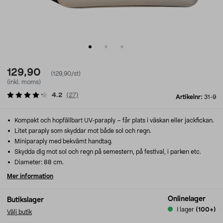
129,90
(129,90/st)
(inkl. moms)
4.2
(
27
)
Artikelnr:
31-9
Kompakt och hopfällbart UV-paraply – får plats i väskan eller jackfickan.
Litet paraply som skyddar mot både sol och regn.
Miniparaply med bekvämt handtag.
Skydda dig mot sol och regn på semestern, på festival, i parken etc.
Diameter: 88 cm.
Mer information
Onlinelager
Butikslager
I lager
(100+)
Välj butik