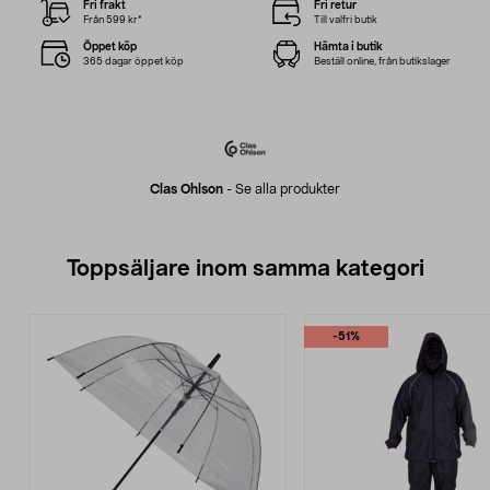
Fri frakt
Fri retur
Från 599 kr*
Till valfri butik
Öppet köp
Hämta i butik
365 dagar öppet köp
Beställ online, från butikslager
Clas Ohlson
-
Se alla produkter
Toppsäljare inom samma kategori
-51%