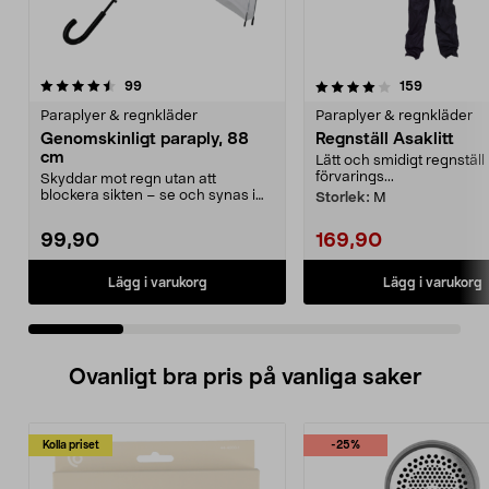
4.0 av 5 stjärnor
recensioner
4.0 av 5 stjärnor
recensione
99
159
Paraplyer & regnkläder
Paraplyer & regnkläder
Genomskinligt paraply, 88
Regnställ Asaklitt
cm
Lätt och smidigt regnställ i
förvarings...
Skyddar mot regn utan att
blockera sikten – se och synas i
Storlek:
M
alla väder. Genomskin...
99,90
169,90
Lägg i varukorg
Lägg i varukorg
Ovanligt bra pris på vanliga saker
Kolla priset
-25%