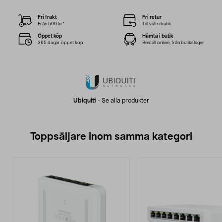
Fri frakt
Fri retur
Från 599 kr*
Till valfri butik
Öppet köp
Hämta i butik
365 dagar öppet köp
Beställ online, från butikslager
Ubiquiti
-
Se alla produkter
Toppsäljare inom samma kategori