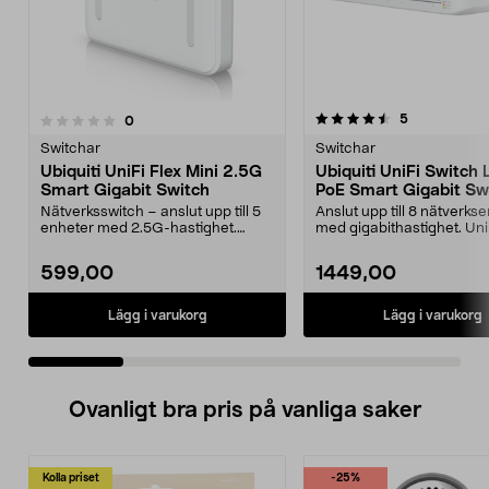
4.5 av 5 stjärnor
5.0 av 5 stjärnor
recensioner
5
recensioner
0
Switchar
Switchar
Ubiquiti UniFi Flex Mini 2.5G
Ubiquiti UniFi Switch 
Smart Gigabit Switch
PoE Smart Gigabit Sw
Nätverksswitch – anslut upp till 5
Anslut upp till 8 nätverks
enheter med 2.5G-hastighet.
med gigabithastighet. Uni
Ubiquiti UniFi Fl...
Lite 8 PoE ...
599,00
1449,00
Lägg i varukorg
Lägg i varukorg
Ovanligt bra pris på vanliga saker
Kolla priset
-25%