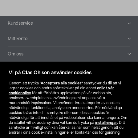
Sidfot
Kundservice
Mitt konto
Om oss
Aktuellt
Vi på Clas Ohlson använder cookies
Genom att trycka
”Acceptera alla cookies”
samtycker du till att vi
Våra bolag
lagrar cookies och andra spårtekniker på din enhet
enligt vår
cookiepolicy
för att förbättra upplevelsen på vår webbplats,
analysera webbplatsens användning samt anpassa våra
Hitta butik
marknadsföringsinsatser. Vi använder fyra kategorier av cookies:
nödvändiga, funktionella, analys och annonsering. För nödvändiga
cookies krävs inte ditt samtycke eftersom dessa cookies är
SE
NO
FI
nödvändiga för att innehållet på webbplatsen ska kunna fungera. Om
du istället vill skräddarsy dina val kan du trycka på
inställningar
. Ditt
samtycke är frivilligt och kan återkallas när som helst genom att du
ändrar i dina cookie-inställningar eller kontaktar oss för guidning.