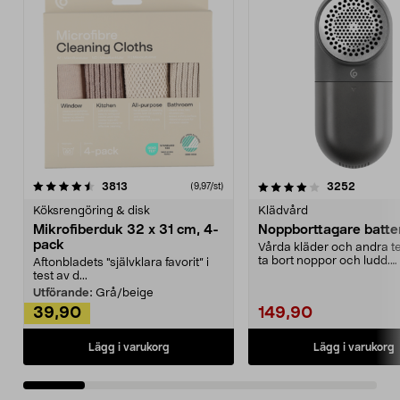
4.0av 5 stjärnor
recensioner
4.5av 5 stjärnor
recensio
3813
3252
(9,97/st)
Köksrengöring & disk
Klädvård
Mikrofiberduk 32 x 31 cm, 4-
Noppborttagare batter
pack
Vårda kläder och andra tex
ta bort noppor och ludd.
Aftonbladets "självklara favorit” i
Noppborttagaren fräs...
test av d...
Utförande:
Grå/beige
39,90
149,90
Lägg i varukorg
Lägg i varukorg