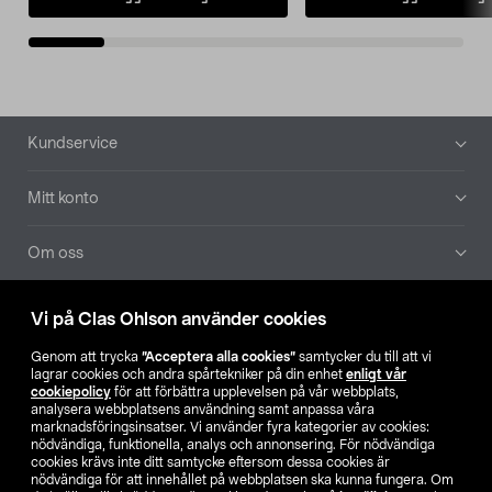
Sidfot
Kundservice
Mitt konto
Om oss
Aktuellt
Vi på Clas Ohlson använder cookies
Genom att trycka
”Acceptera alla cookies”
samtycker du till att vi
Våra bolag
lagrar cookies och andra spårtekniker på din enhet
enligt vår
cookiepolicy
för att förbättra upplevelsen på vår webbplats,
analysera webbplatsens användning samt anpassa våra
Hitta butik
marknadsföringsinsatser. Vi använder fyra kategorier av cookies:
nödvändiga, funktionella, analys och annonsering. För nödvändiga
cookies krävs inte ditt samtycke eftersom dessa cookies är
SE
NO
FI
nödvändiga för att innehållet på webbplatsen ska kunna fungera. Om