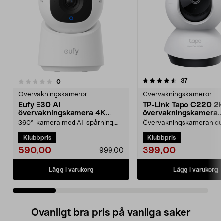
4.5 av 5 stjärnor
recensioner
37
recensioner
0
0.0 av 5 stjärnor
Övervakningskameror
Övervakningskameror
Eufy E30 AI
TP-Link Tapo C220 2
övervakningskamera 4K
övervakningskamera
inomhus
inomhus
360°-kamera med AI-spårning,
Övervakningskameran d
livevideo och tvåvägsljud direkt i
skräddarsy efter dina be
Klubbpris
Klubbpris
mobilen. Eufy E3...
med smart AI. TP-Link T...
590,00
399,00
999,00
Lägg i varukorg
Lägg i varukorg
Ovanligt bra pris på vanliga saker