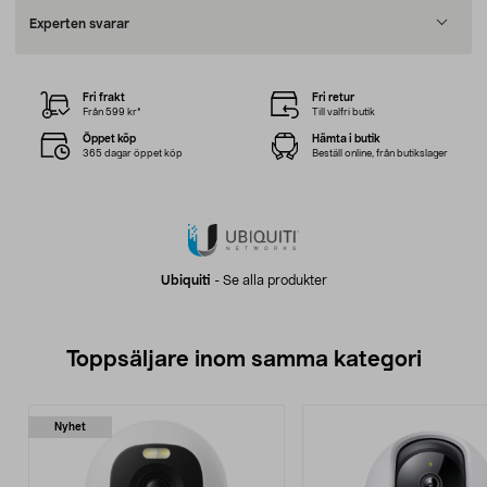
Experten svarar
Fri frakt
Fri retur
Från 599 kr*
Till valfri butik
Öppet köp
Hämta i butik
365 dagar öppet köp
Beställ online, från butikslager
Ubiquiti
-
Se alla produkter
Toppsäljare inom samma kategori
Nyhet