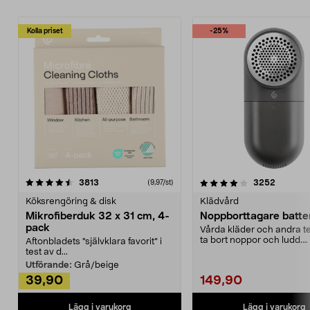
Kolla priset
-25%
4.0av 5 stjärnor
recensioner
4.5av 5 stjärnor
recensio
3813
3252
(9,97/st)
Köksrengöring & disk
Klädvård
Mikrofiberduk 32 x 31 cm, 4-
Noppborttagare batter
pack
Vårda kläder och andra tex
ta bort noppor och ludd.
Aftonbladets "självklara favorit” i
Noppborttagaren fräs...
test av d...
Utförande:
Grå/beige
39,90
149,90
Lägg i varukorg
Lägg i varukorg