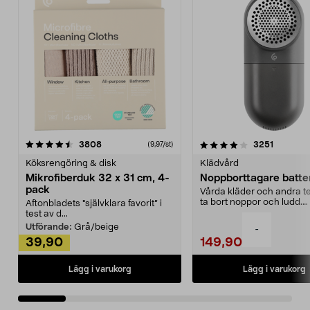
4.0av 5 stjärnor
recensioner
4.5av 5 stjärnor
recensio
3808
3251
(9,97/st)
Köksrengöring & disk
Klädvård
Mikrofiberduk 32 x 31 cm, 4-
Noppborttagare batter
pack
Vårda kläder och andra tex
ta bort noppor och ludd.
Aftonbladets "självklara favorit” i
Noppborttagaren fräs...
test av d...
Utförande:
Grå/beige
-
39,90
149,90
Lägg i varukorg
Lägg i varukorg