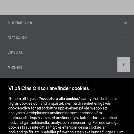
Sidfot
Kundservice
Mitt konto
Om oss
Product
+
Aktuellt
quantity
Våra bolag
Vi på Clas Ohlson använder cookies
Hitta butik
Genom att trycka
”Acceptera alla cookies”
samtycker du till att vi
lagrar cookies och andra spårtekniker på din enhet
enligt vår
cookiepolicy
för att förbättra upplevelsen på vår webbplats,
SE
NO
FI
analysera webbplatsens användning samt anpassa våra
marknadsföringsinsatser. Vi använder fyra kategorier av cookies:
nödvändiga, funktionella, analys och annonsering. För nödvändiga
cookies krävs inte ditt samtycke eftersom dessa cookies är
nödvändiga för att innehållet på webbplatsen ska kunna fungera. Om