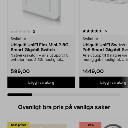
4.5 av 5 stjärnor
5.0 av 5 stjärnor
recensioner
5
recensioner
0
Switchar
Switchar
Ubiquiti UniFi Flex Mini 2.5G
Ubiquiti UniFi Switch 
Smart Gigabit Switch
PoE Smart Gigabit Sw
Nätverksswitch – anslut upp till 5
Anslut upp till 8 nätverks
enheter med 2.5G-hastighet.
med gigabithastighet. Uni
Ubiquiti UniFi Fl...
Lite 8 PoE ...
599,00
1449,00
Lägg i varukorg
Lägg i varukorg
Ovanligt bra pris på vanliga saker
Kolla priset
-25%