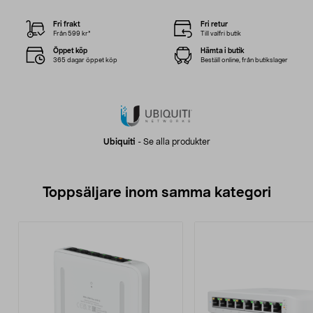
Fri frakt
Fri retur
Från 599 kr*
Till valfri butik
Öppet köp
Hämta i butik
365 dagar öppet köp
Beställ online, från butikslager
Ubiquiti
-
Se alla produkter
Toppsäljare inom samma kategori