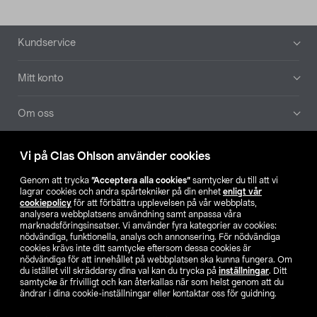
Sidfot
Kundservice
Mitt konto
Om oss
Aktuellt
Vi på Clas Ohlson använder cookies
Genom att trycka
”Acceptera alla cookies”
samtycker du till att vi
Våra bolag
lagrar cookies och andra spårtekniker på din enhet
enligt vår
cookiepolicy
för att förbättra upplevelsen på vår webbplats,
analysera webbplatsens användning samt anpassa våra
Hitta butik
marknadsföringsinsatser. Vi använder fyra kategorier av cookies:
nödvändiga, funktionella, analys och annonsering. För nödvändiga
cookies krävs inte ditt samtycke eftersom dessa cookies är
SE
NO
FI
nödvändiga för att innehållet på webbplatsen ska kunna fungera. Om
du istället vill skräddarsy dina val kan du trycka på
inställningar
. Ditt
samtycke är frivilligt och kan återkallas när som helst genom att du
ändrar i dina cookie-inställningar eller kontaktar oss för guidning.