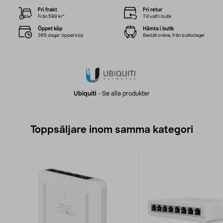
Fri frakt
Fri retur
Från 599 kr*
Till valfri butik
Öppet köp
Hämta i butik
365 dagar öppet köp
Beställ online, från butikslager
Ubiquiti
-
Se alla produkter
Toppsäljare inom samma kategori