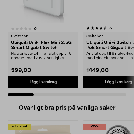
4.5 av 5 stjärnor
5.0 av 5 stjärnor
recensioner
5
recensioner
0
Switchar
Switchar
Ubiquiti UniFi Flex Mini 2.5G
Ubiquiti UniFi Switch 
Smart Gigabit Switch
PoE Smart Gigabit Sw
Nätverksswitch – anslut upp till 5
Anslut upp till 8 nätverks
enheter med 2.5G-hastighet.
med gigabithastighet. Uni
Ubiquiti UniFi Fl...
Lite 8 PoE ...
599,00
1449,00
Lägg i varukorg
Lägg i varukorg
Ovanligt bra pris på vanliga saker
Kolla priset
-25%