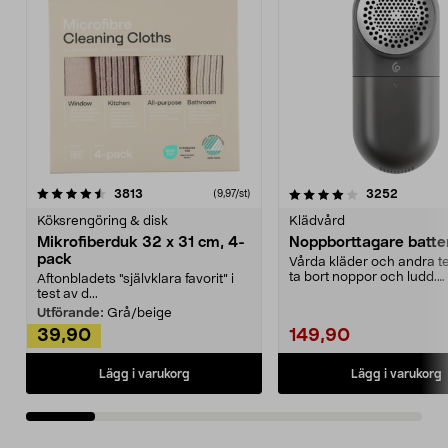
4.0av 5 stjärnor
recensioner
4.5av 5 stjärnor
recensio
3813
3252
(9,97/st)
Köksrengöring & disk
Klädvård
Mikrofiberduk 32 x 31 cm, 4-
Noppborttagare batter
pack
Vårda kläder och andra tex
ta bort noppor och ludd.
Aftonbladets "självklara favorit” i
Noppborttagaren fräs...
test av d...
Utförande:
Grå/beige
39,90
149,90
Lägg i varukorg
Lägg i varukorg