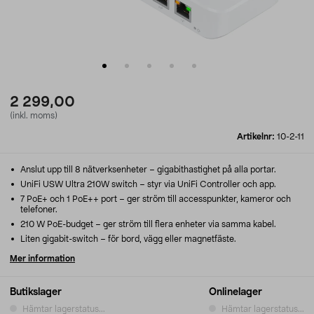
2 299,00
(inkl. moms)
Artikelnr:
10-2-11
Anslut upp till 8 nätverksenheter – gigabithastighet på alla portar.
UniFi USW Ultra 210W switch – styr via UniFi Controller och app.
7 PoE+ och 1 PoE++ port – ger ström till accesspunkter, kameror och
telefoner.
210 W PoE-budget – ger ström till flera enheter via samma kabel.
Liten gigabit-switch – för bord, vägg eller magnetfäste.
Mer information
Butikslager
Onlinelager
Hämtar lagerstatus...
Hämtar lagerstatus...