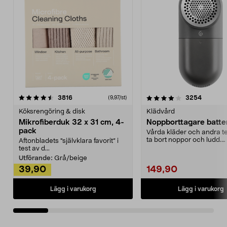
4.0av 5 stjärnor
recensioner
4.5av 5 stjärnor
recensio
3816
3254
(9,97/st)
Köksrengöring & disk
Klädvård
Mikrofiberduk 32 x 31 cm, 4-
Noppborttagare batter
pack
Vårda kläder och andra tex
ta bort noppor och ludd.
Aftonbladets "självklara favorit” i
Noppborttagaren fräs...
test av d...
Utförande:
Grå/beige
39,90
149,90
Lägg i varukorg
Lägg i varukorg