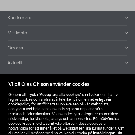
Sidfot
Kundservice
Mitt konto
Om oss
Aktuellt
Våra bolag
Vi på Clas Ohlson använder cookies
Hitta butik
Genom att trycka
”Acceptera alla cookies”
samtycker du till att vi
lagrar cookies och andra spårtekniker på din enhet
enligt vår
cookiepolicy
för att förbättra upplevelsen på vår webbplats,
SE
NO
FI
analysera webbplatsens användning samt anpassa våra
marknadsföringsinsatser. Vi använder fyra kategorier av cookies:
nödvändiga, funktionella, analys och annonsering. För nödvändiga
cookies krävs inte ditt samtycke eftersom dessa cookies är
nödvändiga för att innehållet på webbplatsen ska kunna fungera. Om
du istället vill skräddarsy dina val kan du trycka på
inställningar
. Ditt