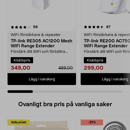
4.5 av 5 stjärnor
recensioner
3.5 av 5 stjärnor
recensioner
58
67
WiFi-förstärkare & repeater
WiFi-förstärkare & repea
TP-link RE305 AC1200 Mesh
TP-link RE200 AC75
WiFi Range Extender
WiFi Range Extender
Förstärk ditt WiFi och förbättra
Förstärk ditt WiFi och förb
täckningen för dina bärbara
täckningen för dina bärb
Klubbpris
Klubbpris
datorer, surfplatto...
datorer, surfplatto...
349,00
299,00
489,00
Lägg i varukorg
Lägg i varukorg
Ovanligt bra pris på vanliga saker
Kolla priset
-25%