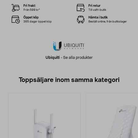
Fri frakt
Fri retur
Från 599 kr*
Till valfri butik
Öppet köp
Hämta i butik
365 dagar öppet köp
Beställ online, från butikslager
Ubiquiti
-
Se alla produkter
Toppsäljare inom samma kategori