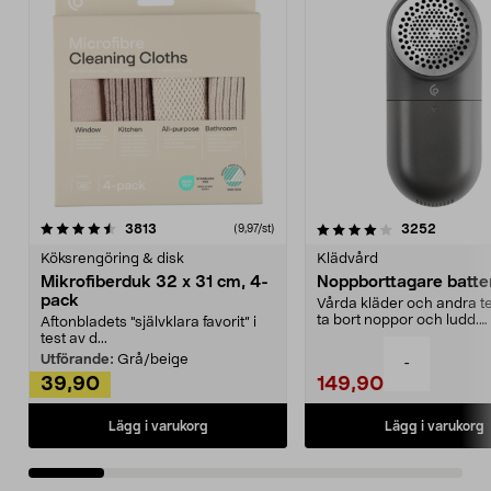
4.0av 5 stjärnor
recensioner
4.5av 5 stjärnor
recensio
3813
3252
(9,97/st)
Köksrengöring & disk
Klädvård
Mikrofiberduk 32 x 31 cm, 4-
Noppborttagare batter
pack
Vårda kläder och andra tex
ta bort noppor och ludd.
Aftonbladets "självklara favorit” i
Noppborttagaren fräs...
test av d...
Utförande:
Grå/beige
-
39,90
149,90
Lägg i varukorg
Lägg i varukorg