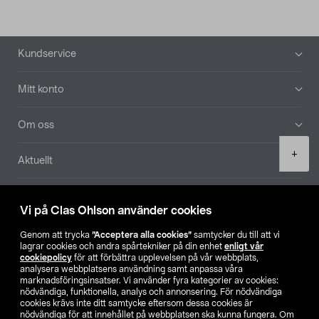
Sidfot
Kundservice
Mitt konto
Om oss
Product
+
Aktuellt
quantity
Våra bolag
Vi på Clas Ohlson använder cookies
Hitta butik
Genom att trycka
”Acceptera alla cookies”
samtycker du till att vi
lagrar cookies och andra spårtekniker på din enhet
enligt vår
cookiepolicy
för att förbättra upplevelsen på vår webbplats,
SE
NO
FI
analysera webbplatsens användning samt anpassa våra
marknadsföringsinsatser. Vi använder fyra kategorier av cookies:
nödvändiga, funktionella, analys och annonsering. För nödvändiga
cookies krävs inte ditt samtycke eftersom dessa cookies är
nödvändiga för att innehållet på webbplatsen ska kunna fungera. Om