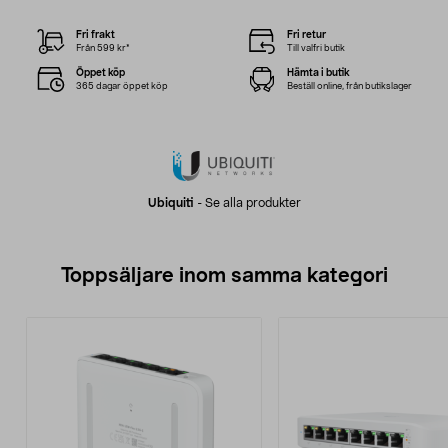
Fri frakt
Fri retur
Från 599 kr*
Till valfri butik
Öppet köp
Hämta i butik
365 dagar öppet köp
Beställ online, från butikslager
Ubiquiti
-
Se alla produkter
Toppsäljare inom samma kategori