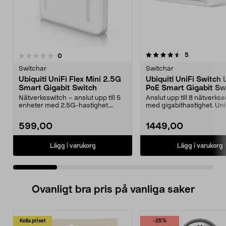
4.5 av 5 stjärnor
5.0 av 5 stjärnor
recensioner
5
recensioner
0
Switchar
Switchar
Ubiquiti UniFi Flex Mini 2.5G
Ubiquiti UniFi Switch 
Smart Gigabit Switch
PoE Smart Gigabit Sw
Nätverksswitch – anslut upp till 5
Anslut upp till 8 nätverks
enheter med 2.5G-hastighet.
med gigabithastighet. Uni
Ubiquiti UniFi Fl...
Lite 8 PoE ...
599,00
1449,00
Lägg i varukorg
Lägg i varukorg
Ovanligt bra pris på vanliga saker
Kolla priset
-25%