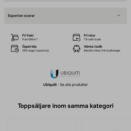
Experten svarar
Fri frakt
Fri retur
Från 599 kr*
Till valfri butik
Öppet köp
Hämta i butik
365 dagar öppet köp
Beställ online, från butikslager
Ubiquiti
-
Se alla produkter
Toppsäljare inom samma kategori