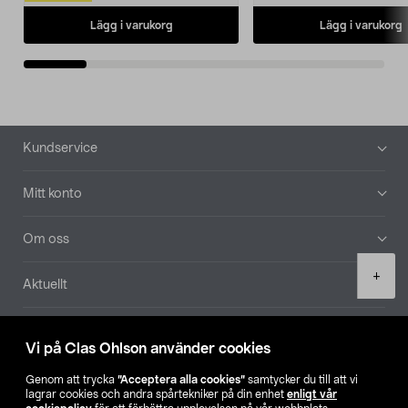
Lägg i varukorg
Lägg i varukorg
Sidfot
Kundservice
Mitt konto
Om oss
Product
+
Aktuellt
quantity
Våra bolag
Vi på Clas Ohlson använder cookies
Hitta butik
Genom att trycka
”Acceptera alla cookies”
samtycker du till att vi
lagrar cookies och andra spårtekniker på din enhet
enligt vår