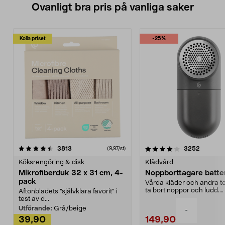
Ovanligt bra pris på vanliga saker
Kolla priset
-25%
4.0av 5 stjärnor
recensioner
4.5av 5 stjärnor
recensio
3813
3252
(9,97/st)
Köksrengöring & disk
Klädvård
Mikrofiberduk 32 x 31 cm, 4-
Noppborttagare batter
pack
Vårda kläder och andra tex
ta bort noppor och ludd.
Aftonbladets "självklara favorit” i
Noppborttagaren fräs...
test av d...
Utförande:
Grå/beige
-
39,90
149,90