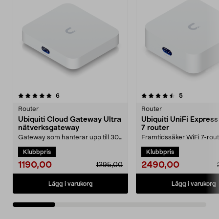
4.5 av 5 stjärnor
recensioner
5.0 av 5 stjärnor
recensioner
6
5
Router
Router
Ubiquiti Cloud Gateway Ultra
Ubiquiti UniFi Express
nätverksgateway
7 router
Gateway som hanterar upp till 30
Framtidssäker WiFi 7-rou
UniFi-enheter och 300 klienter.
hastigheter upp till 5,7 Gbi
Klubbpris
Klubbpris
Ubiquiti Cloud ...
Ubiquiti UniFi ...
1190,00
2490,00
1295,00
Lägg i varukorg
Lägg i varukorg