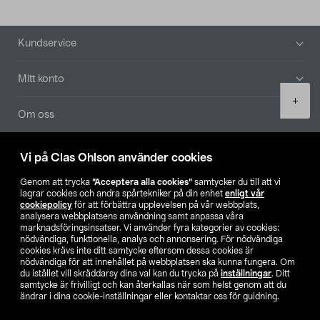
Sidfot
Kundservice
Mitt konto
Product
+
quantity
Om oss
Aktuellt
Vi på Clas Ohlson använder cookies
Genom att trycka
”Acceptera alla cookies”
samtycker du till att vi
Våra bolag
lagrar cookies och andra spårtekniker på din enhet
enligt vår
cookiepolicy
för att förbättra upplevelsen på vår webbplats,
analysera webbplatsens användning samt anpassa våra
Hitta butik
marknadsföringsinsatser. Vi använder fyra kategorier av cookies:
nödvändiga, funktionella, analys och annonsering. För nödvändiga
cookies krävs inte ditt samtycke eftersom dessa cookies är
SE
NO
FI
nödvändiga för att innehållet på webbplatsen ska kunna fungera. Om
du istället vill skräddarsy dina val kan du trycka på
inställningar
. Ditt
samtycke är frivilligt och kan återkallas när som helst genom att du
ändrar i dina cookie-inställningar eller kontaktar oss för guidning.