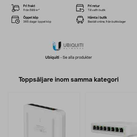
Fri frakt
Fri retur
Från 599 kr*
Till valfri butik
Öppet köp
Hämta i butik
365 dagar öppet köp
Beställ online, från butikslager
Ubiquiti
-
Se alla produkter
Toppsäljare inom samma kategori