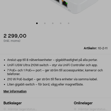
2 299,00
(inkl. moms)
Artikelnr:
10-2-11
Anslut upp till 8 nätverksenheter – gigabithastighet på alla portar.
UniFi USW Ultra 210W switch – styr via UniFi Controller och app.
7 PoE+ och 1 PoE++ port – ger ström till accesspunkter, kameror och
telefoner.
210 W PoE-budget – ger ström till flera enheter via samma kabel.
Liten gigabit-switch – för bord, vägg eller magnetfäste.
Mer information
Butikslager
Onlinelager
Hämtar lagerstatus...
Hämtar lagerstatus...