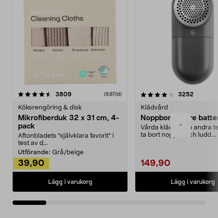
4.0av 5 stjärnor
recensioner
4.5av 5 stjärnor
recensio
3809
3252
(9,97/st)
Köksrengöring & disk
Klädvård
Mikrofiberduk 32 x 31 cm, 4-
Noppborttagare batter
-
pack
Vårda kläder och andra tex
ta bort noppor och ludd.
Aftonbladets "självklara favorit” i
Noppborttagaren fräs...
test av d...
Utförande:
Grå/beige
39,90
149,90
Lägg i varukorg
Lägg i varukorg