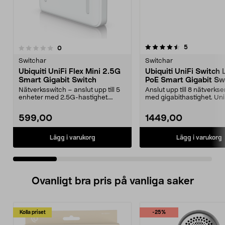
4.5 av 5 stjärnor
5.0 av 5 stjärnor
recensioner
5
recensioner
0
Switchar
Switchar
Ubiquiti UniFi Flex Mini 2.5G
Ubiquiti UniFi Switch 
Smart Gigabit Switch
PoE Smart Gigabit Sw
Nätverksswitch – anslut upp till 5
Anslut upp till 8 nätverks
enheter med 2.5G-hastighet.
med gigabithastighet. Uni
Ubiquiti UniFi Fl...
Lite 8 PoE ...
599,00
1449,00
Lägg i varukorg
Lägg i varukorg
Ovanligt bra pris på vanliga saker
Kolla priset
-25%