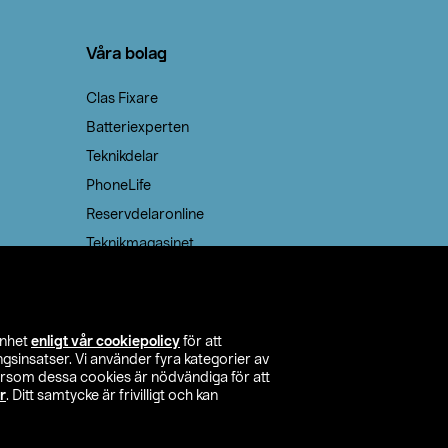
Våra bolag
Clas Fixare
Batteriexperten
Teknikdelar
PhoneLife
Reservdelaronline
Teknikmagasinet
enhet
enligt vår cookiepolicy
för att
insatser. Vi använder fyra kategorier av
tersom dessa cookies är nödvändiga för att
r
. Ditt samtycke är frivilligt och kan
itta butik