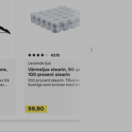
4.5av 5 stjärnor
recensioner
4.5
4378
2
Levande ljus
Rengöringsm
nne,
Värmeljus stearin, 50-pack,
Bikarbonat
100 procent stearin
Ett allsidigt 
städning och 
v trä
100 procent stearin. Tillverkade i
ute. Städa med
er.
Sverige som brinner med en
vacker och sotfri ...
59,90
49,90
Lägg i varukorg
Lägg