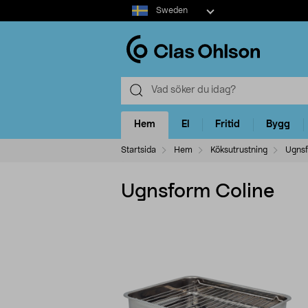
Select
Sweden
market
Hem
El
Fritid
Bygg
Startsida
Hem
Köksutrustning
Ugnsf
Ugnsform Coline