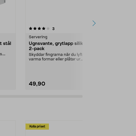
4.5 av 5 stjärnor
recensioner
4.0
3
2
Servering
Ugnsformar 
t stål
Ugnsvante, grytlapp silikon,
Ugnsform ro
2-pack
lock
s.
Skyddar fingrarna när du lyfter
Tålig form fö
varma formar eller plåtar ur
kakor. Rostfr
ugnen. Ugnsvante i ...
av plast och...
49,90
199,90
Kolla priset
Multibuy