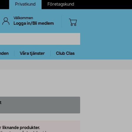
Privatkund
Företagskund
Välkommen
Logga in/Bli medlem
nden
Våra tjänster
Club Clas
t
er
liknande produkter.