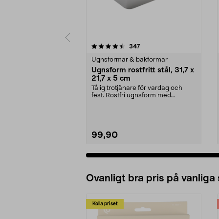
5 av 5 stjärnor
4.5 av 5 stjärnor
recensioner
347
Ugnsformar & bakformar
Ugnsform rostfritt stål, 31,7 x
21,7 x 5 cm
Tålig trotjänare för vardag och
fest. Rostfri ugnsform med
greppvänliga kanter. ...
99,90
Ovanligt bra pris på vanliga
Kolla priset