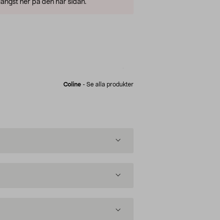
ängst ner på den här sidan.
Coline
-
Se alla produkter