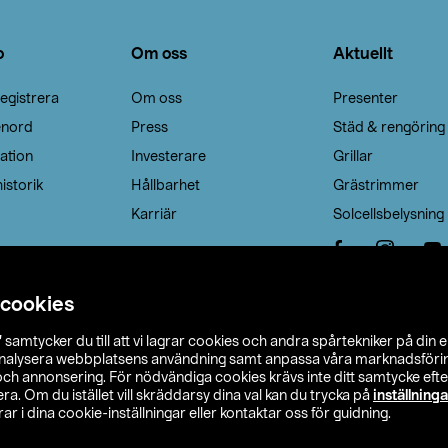
o
Om oss
Aktuellt
egistrera
Om oss
Presenter
enord
Press
Städ & rengöring
ation
Investerare
Grillar
istorik
Hållbarhet
Grästrimmer
Karriär
Solcellsbelysning
 cookies
”
samtycker du till att vi lagrar cookies och andra spårtekniker på din 
analysera webbplatsens användning samt anpassa våra marknadsförings
 och annonsering. För nödvändiga cookies krävs inte ditt samtycke ef
a. Om du istället vill skräddarsy dina val kan du trycka på
inställninga
r i dina cookie-inställningar eller kontaktar oss för guidning.
s Ohlson
Köpvillkor
Privacy statement
Klubbvillkor
H