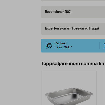
Recensioner
(80)
Experten svarar
(1 besvarad fråga)
Fri frakt
Från 599 kr*
Toppsäljare inom samma ka