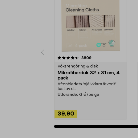
5av 5 stjärnor
4.0av 5 stjärnor
recensioner
3809
Köksrengöring & disk
Mikrofiberduk 32 x 31 cm, 4-
pack
Aftonbladets "självklara favorit” i
test av d...
Utförande:
Grå/beige
39,90
Lägg i varukorg