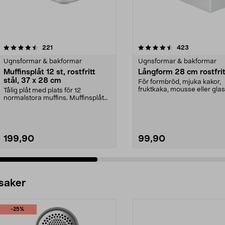
4.5 av 5 stjärnor
recensioner
4.0 av 5 stjärnor
recensioner
221
423
Ugnsformar & bakformar
Ugnsformar & bakformar
Muffinsplåt 12 st, rostfritt
Långform 28 cm rostfrit
stål, 37 x 28 cm
För formbröd, mjuka kakor,
fruktkaka, mousse eller glas
Tålig plåt med plats för 12
Långform av rostfritt ...
normalstora muffins. Muffinsplåt
av rostfritt stål f...
199,90
99,90
 saker
-25%