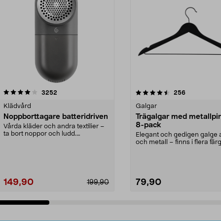
4.5av 5 stjärnor
recensioner
4.0av 5 stjärnor
recensioner
3252
256
Klädvård
Galgar
Noppborttagare batteridriven
Trägalgar med metallpi
8-pack
Vårda kläder och andra textilier –
ta bort noppor och ludd.
Elegant och gedigen galge a
Noppborttagaren fräs...
och metall – finns i flera färg
Galge med sv...
149,90
79,90
199,90
Lägg i varukorg
Lägg i varukorg