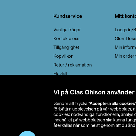
Sidfot
Kundservice
Mitt kont
Vanliga frågor
Logga in/R
Kontakta oss
Glömt lös
Tillgänglighet
Min inform
Köpvillkor
Min orderh
Retur / reklamation
Elavfall
Cookie policy
Leveransalternativ
Vi på Clas Ohlson använder
Genom att trycka
”Acceptera alla cookies
förbättra upplevelsen på vår webbplats, 
cookies: nödvändiga, funktionella, analys
innehållet på webbplatsen ska kunna funger
återkallas när som helst genom att du ändra
© 2026 Cla