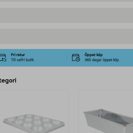
Fri retur
Öppet köp
Till valfri butik
365 dagar öppet köp
tegori