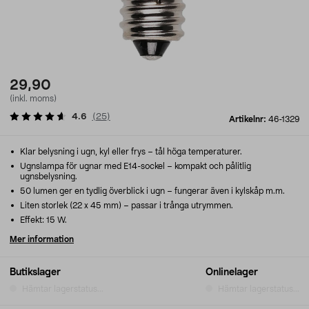
29,90
(inkl. moms)
4.6
(
25
)
Artikelnr:
46-1329
Klar belysning i ugn, kyl eller frys – tål höga temperaturer.
Ugnslampa för ugnar med E14-sockel – kompakt och pålitlig
ugnsbelysning.
50 lumen ger en tydlig överblick i ugn – fungerar även i kylskåp m.m.
Liten storlek (22 x 45 mm) – passar i trånga utrymmen.
Effekt: 15 W.
Mer information
Butikslager
Onlinelager
Hämtar lagerstatus...
Hämtar lagerstatus...