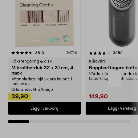
4.0av 5 stjärnor
recensioner
4.5av 5 stjärnor
recensio
3813
3252
(9,97/st)
Köksrengöring & disk
Klädvård
Mikrofiberduk 32 x 31 cm, 4-
Noppborttagare batter
pack
Vårda kläder och andra tex
ta bort noppor och ludd.
-
Aftonbladets "självklara favorit” i
Noppborttagaren fräs...
test av d...
Utförande:
Grå/beige
39,90
149,90
Lägg i varukorg
Lägg i varukorg