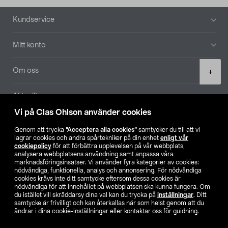
Sidfot
Kundservice
Mitt konto
Product
Om oss
+
quantity
Aktuellt
Vi på Clas Ohlson använder cookies
Våra bolag
Genom att trycka
”Acceptera alla cookies”
samtycker du till att vi
lagrar cookies och andra spårtekniker på din enhet
enligt vår
Hitta butik
cookiepolicy
för att förbättra upplevelsen på vår webbplats,
analysera webbplatsens användning samt anpassa våra
marknadsföringsinsatser. Vi använder fyra kategorier av cookies:
nödvändiga, funktionella, analys och annonsering. För nödvändiga
SE
NO
FI
cookies krävs inte ditt samtycke eftersom dessa cookies är
nödvändiga för att innehållet på webbplatsen ska kunna fungera. Om
du istället vill skräddarsy dina val kan du trycka på
inställningar
. Ditt
samtycke är frivilligt och kan återkallas när som helst genom att du
ändrar i dina cookie-inställningar eller kontaktar oss för guidning.