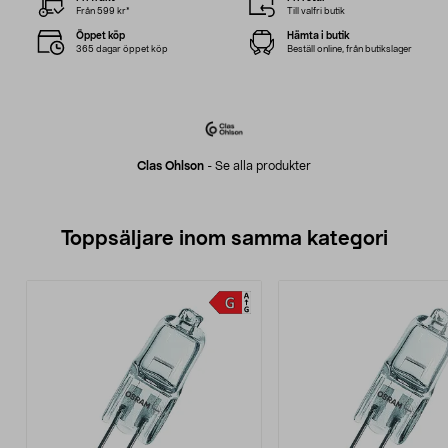
Från 599 kr*
Till valfri butik
Öppet köp
Hämta i butik
365 dagar öppet köp
Beställ online, från butikslager
Clas Ohlson
-
Se alla produkter
Toppsäljare inom samma kategori