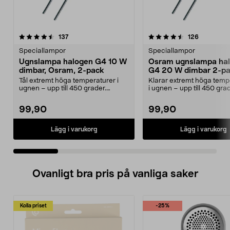
4.5 av 5 stjärnor
recensioner
4.0 av 5 stjärnor
recensione
137
126
Speciallampor
Speciallampor
Ugnslampa halogen G4 10 W
Osram ugnslampa ha
dimbar, Osram, 2-pack
G4 20 W dimbar 2-p
Tål extremt höga temperaturer i
Klarar extremt höga temp
ugnen – upp till 450 grader.
i ugnen – upp till 450 grad
Osram ugnslampa G4 ...
Osram G4 ugnslam...
99,90
99,90
Lägg i varukorg
Lägg i varukorg
Ovanligt bra pris på vanliga saker
Kolla priset
-25%