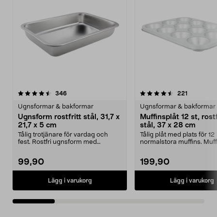
4.5 av 5 stjärnor
recensioner
4.5 av 5 stjärnor
recensione
346
221
Ugnsformar & bakformar
Ugnsformar & bakformar
Ugnsform rostfritt stål, 31,7 x
Muffinsplåt 12 st, rostf
21,7 x 5 cm
stål, 37 x 28 cm
Tålig trotjänare för vardag och
Tålig plåt med plats för 12
fest. Rostfri ugnsform med
normalstora muffins. Muff
greppvänliga kanter. ...
av rostfritt stål f...
99,90
199,90
Lägg i varukorg
Lägg i varukorg