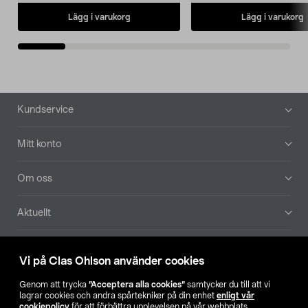
Lägg i varukorg
Lägg i varukorg
Sidfot
Kundservice
Mitt konto
Om oss
Aktuellt
Våra bolag
Vi på Clas Ohlson använder cookies
Hitta butik
Genom att trycka
”Acceptera alla cookies”
samtycker du till att vi
lagrar cookies och andra spårtekniker på din enhet
enligt vår
cookiepolicy
för att förbättra upplevelsen på vår webbplats,