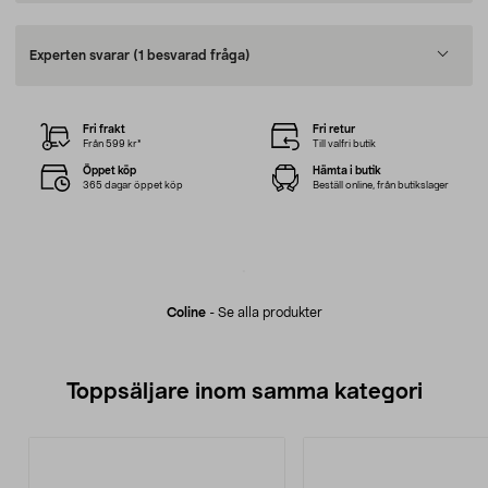
Experten svarar
(1 besvarad fråga)
Fri frakt
Fri retur
Från 599 kr*
Till valfri butik
Öppet köp
Hämta i butik
365 dagar öppet köp
Beställ online, från butikslager
Coline
-
Se alla produkter
Toppsäljare inom samma kategori