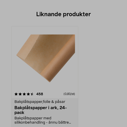
Liknande produkter
recensioner
458
(0,83/st)
Bakplåtspapper,folie & påsar
Bakplåtspapper i ark, 24-
pack
Bakplåtspapper med
silikonbehandling - ännu bättre
släpp lätt-funktion. Du behöv...