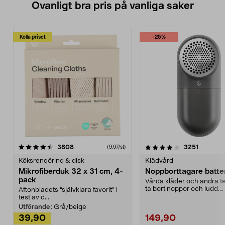
Ovanligt bra pris på vanliga saker
Kolla priset
-25%
4.0av 5 stjärnor
recensioner
4.5av 5 stjärnor
recensio
3808
3251
(9,97/st)
Köksrengöring & disk
Klädvård
Mikrofiberduk 32 x 31 cm, 4-
Noppborttagare batter
pack
Vårda kläder och andra tex
ta bort noppor och ludd.
Aftonbladets "självklara favorit” i
Noppborttagaren fräs...
test av d...
Utförande:
Grå/beige
39,90
149,90