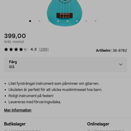
399,00
(inkl. moms)
4.3
(
286
)
Artikelnr:
38-8782
Select
Färg
variant
Blå
Litet fyrsträngat instrument som påminner om gitarren.
Ukulelen är perfekt för att väcka musikintresset hos barn.
Roligt instrument på festen!
Levereras med förvaringsväska.
Mer information
Butikslager
Onlinelager