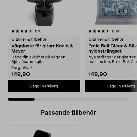
4.5 av 5 stjärnor
recensioner
4.0 av 5 stjärnor
recension
273
269
Gitarrer & tillbehör
Gitarrer & tillbehör
Väggfäste för gitarr König &
Ernie Ball Clear & Sil
Meyer
nylonsträngset
Häng din skönhet på väggen.
Nya strängar ger gitarren
Självlåsande gita...
och ljus ton. Ernie Ball Cl
Silver nylons...
Färg:
Svart
149,90
149,90
Lägg i varukorg
Lägg i varukorg
Passande tillbehör