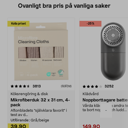
Ovanligt bra pris på vanliga saker
Kolla priset
-25%
4.0av 5 stjärnor
recensioner
4.5av 5 stjärnor
recensio
3813
3252
(9,97/st)
Köksrengöring & disk
Klädvård
Mikrofiberduk 32 x 31 cm, 4-
Noppborttagare batter
pack
Vårda kläder och andra tex
ta bort noppor och ludd.
-
Aftonbladets "självklara favorit” i
Noppborttagaren fräs...
test av d...
Utförande:
Grå/beige
39,90
149,90