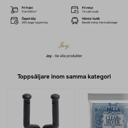
Fri frakt
Fri retur
Från 599 kr*
Till valfri butik
Öppet köp
Hämta i butik
365 dagar öppet köp
Beställ online, från butikslager
Joy
-
Se alla produkter
Toppsäljare inom samma kategori