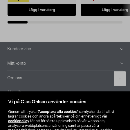
Lägg i varukorg
Lägg i varukorg
Sidfot
Kundservice
Mitt konto
Product
Om oss
+
quantity
Aktuellt
Vi på Clas Ohlson använder cookies
Våra bolag
Genom att trycka
”Acceptera alla cookies”
samtycker du till att vi
lagrar cookies och andra spårtekniker på din enhet
enligt vår
Hitta butik
cookiepolicy
för att förbättra upplevelsen på vår webbplats,
analysera webbplatsens användning samt anpassa våra