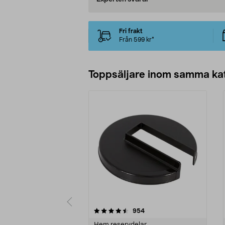
Fri frakt
Från 599 kr*
Toppsäljare inom samma ka
5 av 5 stjärnor
4.5 av 5 stjärnor
recensioner
954
Hem reservdelar