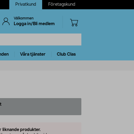
Privatkund
Företagskund
Välkommen
Logga in/Bli medlem
nden
Våra tjänster
Club Clas
t
er
liknande produkter.