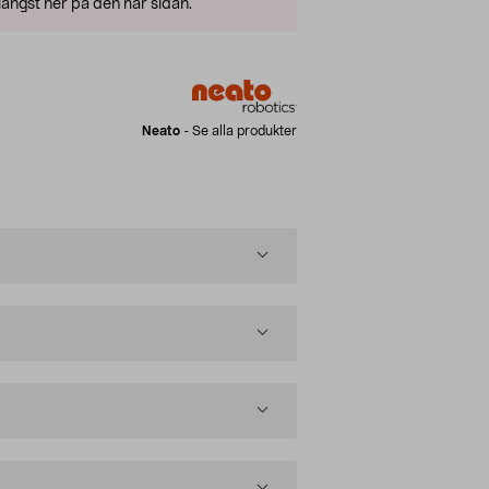
ängst ner på den här sidan.
Neato
-
Se alla produkter