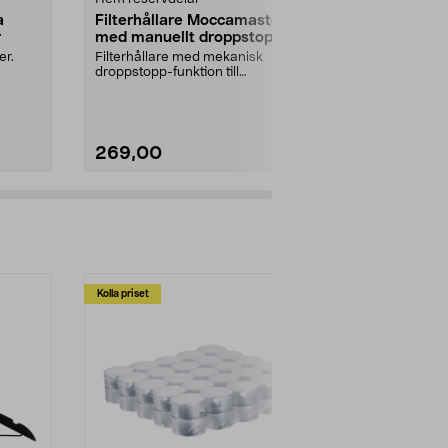
a
Filterhållare Moccamaster
Avtappnings
r
med manuellt droppstopp
saftmaja
er.
Filterhållare med mekanisk
Slangsats med
droppstopp-funktion till
klämma och stå
..
Moccamaster kaffebryggare. P...
269,00
69,90
Kolla priset
Multibuy