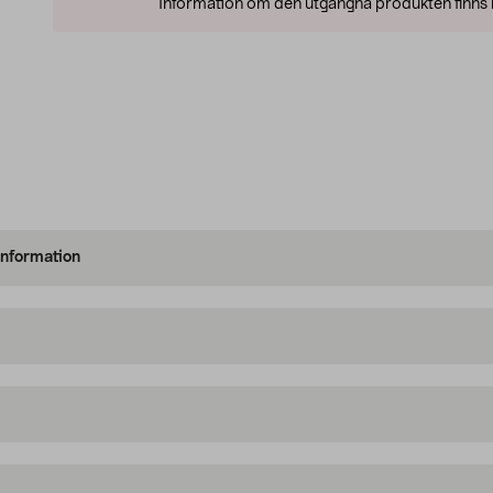
Information om den utgångna produkten finns l
information