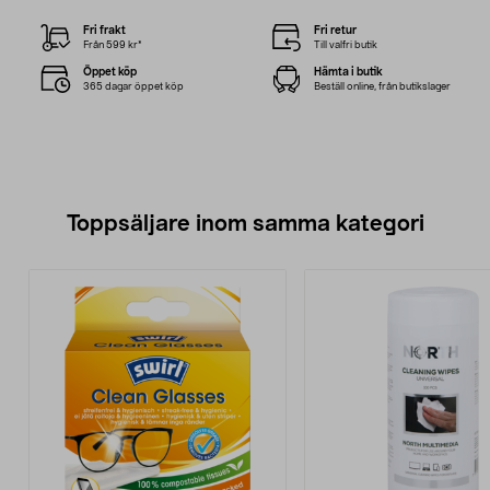
Fri frakt
Fri retur
Från 599 kr*
Till valfri butik
Öppet köp
Hämta i butik
365 dagar öppet köp
Beställ online, från butikslager
Toppsäljare inom samma kategori