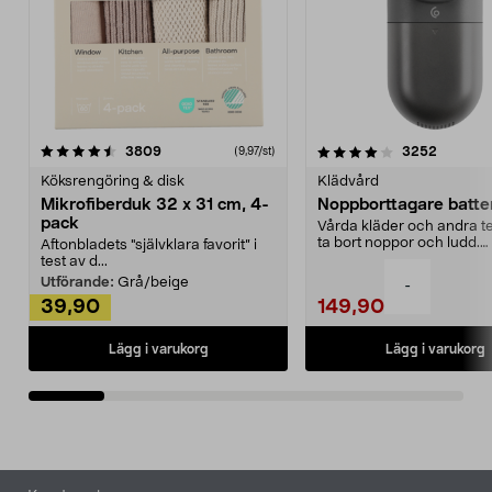
4.0av 5 stjärnor
recensioner
4.5av 5 stjärnor
recensio
3809
3252
(9,97/st)
Köksrengöring & disk
Klädvård
Mikrofiberduk 32 x 31 cm, 4-
Noppborttagare batter
pack
Vårda kläder och andra tex
ta bort noppor och ludd.
Aftonbladets "självklara favorit” i
Noppborttagaren fräs...
test av d...
Utförande:
Grå/beige
-
39,90
149,90
Lägg i varukorg
Lägg i varukorg
Sidfot