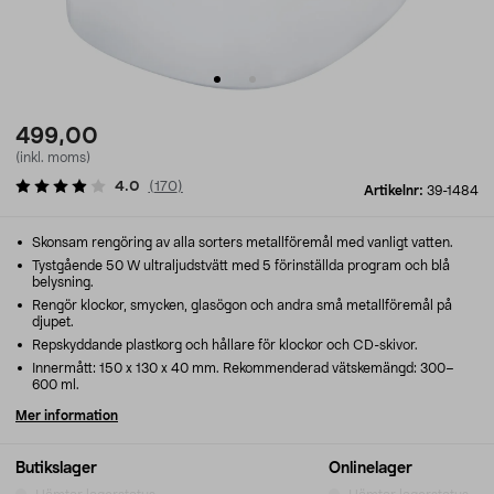
499,00
(inkl. moms)
4.0
(
170
)
Artikelnr:
39-1484
Skonsam rengöring av alla sorters metallföremål med vanligt vatten.
Tystgående 50 W ultraljudstvätt med 5 förinställda program och blå
belysning.
Rengör klockor, smycken, glasögon och andra små metallföremål på
djupet.
Repskyddande plastkorg och hållare för klockor och CD-skivor.
Innermått: 150 x 130 x 40 mm. Rekommenderad vätskemängd: 300–
600 ml.
Mer information
Butikslager
Onlinelager