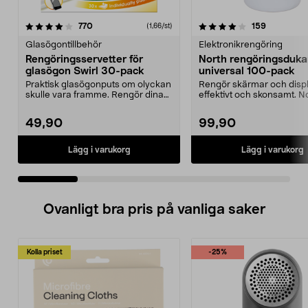
4.0 av 5 stjärnor
recensioner
5.0 av 5 stjärnor
recensione
770
159
(1,66/st)
Glasögontillbehör
Elektronikrengöring
Rengöringsservetter för
North rengöringsduka
glasögon Swirl 30-pack
universal 100-pack
Praktisk glasögonputs om olyckan
Rengör skärmar och disp
skulle vara framme. Rengör dina
effektivt och skonsamt. N
glasögon utan a...
rengöringsdukar unive...
49,90
99,90
Lägg i varukorg
Lägg i varukorg
Ovanligt bra pris på vanliga saker
Kolla priset
-25%