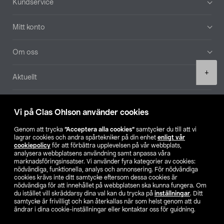
Kundservice
Mitt konto
Om oss
Product
+
Aktuellt
quantity
Våra bolag
Vi på Clas Ohlson använder cookies
Hitta butik
Genom att trycka
”Acceptera alla cookies”
samtycker du till att vi
lagrar cookies och andra spårtekniker på din enhet
enligt vår
cookiepolicy
för att förbättra upplevelsen på vår webbplats,
SE
NO
FI
analysera webbplatsens användning samt anpassa våra
marknadsföringsinsatser. Vi använder fyra kategorier av cookies:
nödvändiga, funktionella, analys och annonsering. För nödvändiga
cookies krävs inte ditt samtycke eftersom dessa cookies är
nödvändiga för att innehållet på webbplatsen ska kunna fungera. Om
du istället vill skräddarsy dina val kan du trycka på
inställningar
. Ditt
samtycke är frivilligt och kan återkallas när som helst genom att du
ändrar i dina cookie-inställningar eller kontaktar oss för guidning.
Köpvillkor
Privacy statement
Klubbvillkor
För företag