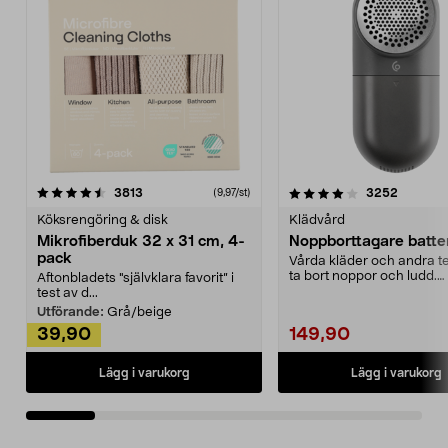
4.0av 5 stjärnor
recensioner
4.5av 5 stjärnor
recensio
3813
3252
(9,97/st)
Köksrengöring & disk
Klädvård
Mikrofiberduk 32 x 31 cm, 4-
Noppborttagare batter
pack
Vårda kläder och andra tex
ta bort noppor och ludd.
Aftonbladets "självklara favorit” i
Noppborttagaren fräs...
test av d...
Utförande:
Grå/beige
39,90
149,90
Lägg i varukorg
Lägg i varukorg