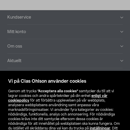
Sidfot
Kundservice
Mitt konto
Om oss
Aktuellt
Våra bolag
Vi på Clas Ohlson använder cookies
Hitta butik
Genom att trycka
”Acceptera alla cookies”
samtycker du till att vi
lagrar cookies och andra spårtekniker på din enhet
enligt vår
cookiepolicy
för att förbättra upplevelsen på vår webbplats,
SE
NO
FI
analysera webbplatsens användning samt anpassa våra
marknadsföringsinsatser. Vi använder fyra kategorier av cookies:
nödvändiga, funktionella, analys och annonsering. För nödvändiga
cookies krävs inte ditt samtycke eftersom dessa cookies är
nödvändiga för att innehållet på webbplatsen ska kunna fungera. Om
du istället vill skräddarsy dina val kan du trycka på
inställningar
. Ditt