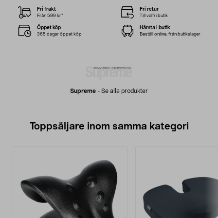
Fri frakt
Fri retur
Från 599 kr*
Till valfri butik
Öppet köp
Hämta i butik
365 dagar öppet köp
Beställ online, från butikslager
Supreme
-
Se alla produkter
Toppsäljare inom samma kategori