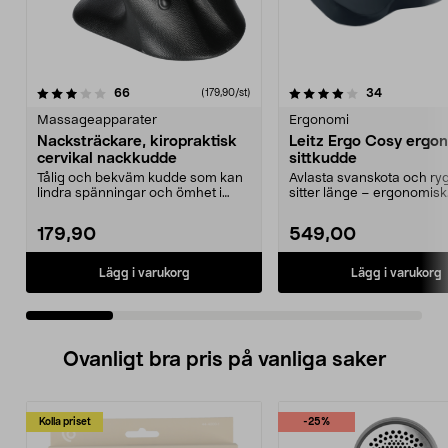
4.0 av 5 stjärnor
recensioner
4.5 av 5 stjärnor
recensione
66
34
(179,90/st)
Massageapparater
Ergonomi
Nacksträckare, kiropraktisk
Leitz Ergo Cosy ergo
cervikal nackkudde
sittkudde
Tålig och bekväm kudde som kan
Avlasta svanskota och ry
lindra spänningar och ömhet i
sitter länge – ergonomisk
nacke och axlar. Ki...
sittkudde. Leitz Erg...
179,90
549,00
Lägg i varukorg
Lägg i varukorg
Ovanligt bra pris på vanliga saker
Kolla priset
-25%