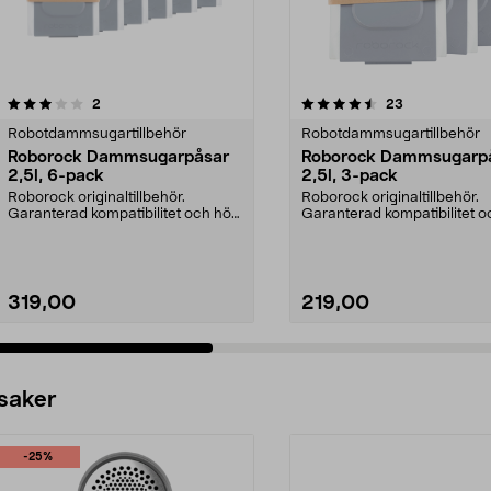
4.5 av 5 stjärnor
recensioner
4.5 av 5 stjärnor
recensioner
2
23
Robotdammsugartillbehör
Robotdammsugartillbehör
Roborock Dammsugarpåsar
Roborock Dammsugarp
2,5l, 6-pack
2,5l, 3-pack
Roborock originaltillbehör.
Roborock originaltillbehör.
Garanterad kompatibilitet och hög
Garanterad kompatibilitet 
kvalitet. 2,5 lite...
kvalitet. 2,5 lite...
319,00
219,00
 saker
-25%