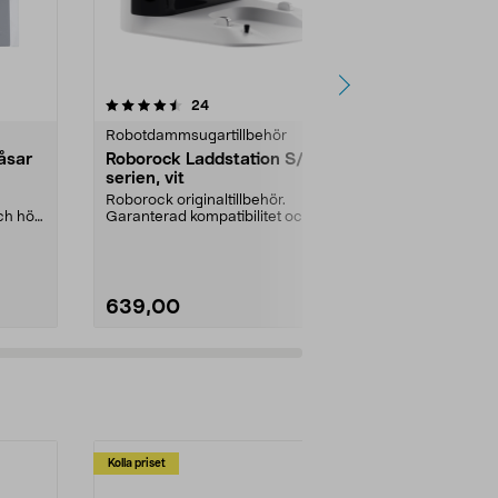
5.0 av 5 stjärnor
recensioner
4.5
24
5
Robotdammsugartillbehör
Robotdammsu
åsar
Roborock Laddstation S/Q-
Roborock H
serien, vit
Q5/Q8/S8
Roborock originaltillbehör.
Roborock origi
och hög
Garanterad kompatibilitet och hög
Garanterad ko
kvalitet. Håll din...
kvalitet. Helt 
639,00
399,00
Kolla priset
Multibuy