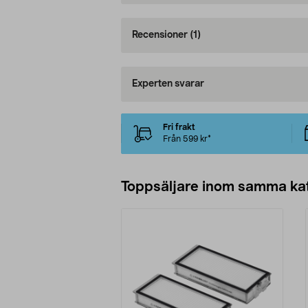
Recensioner
(1)
Experten svarar
Fri frakt
Från 599 kr*
Toppsäljare inom samma ka