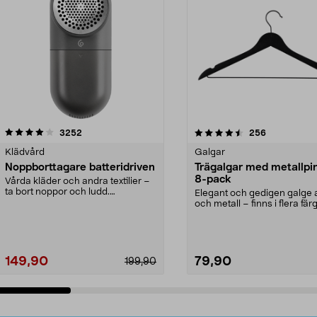
4.5av 5 stjärnor
recensioner
4.0av 5 stjärnor
recensioner
3252
256
Klädvård
Galgar
Noppborttagare batteridriven
Trägalgar med metallpi
8-pack
Vårda kläder och andra textilier –
ta bort noppor och ludd.
Elegant och gedigen galge a
Noppborttagaren fräs...
och metall – finns i flera färg
Galge med sv...
149,90
79,90
199,90
Lägg i varukorg
Lägg i varukorg