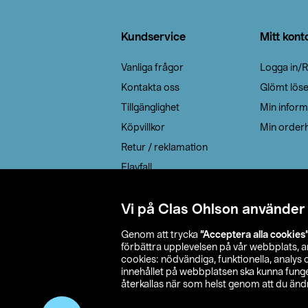
Sidfot
Kundservice
Mitt kont
Vanliga frågor
Logga in/R
Kontakta oss
Glömt lös
Tillgänglighet
Min inform
Köpvillkor
Min orderh
Retur / reklamation
Elavfall
Cookie policy
Leveransalternativ
Vi på Clas Ohlson använder
Genom att trycka
”Acceptera alla cookies
förbättra upplevelsen på vår webbplats, 
cookies: nödvändiga, funktionella, analys
innehållet på webbplatsen ska kunna funger
återkallas när som helst genom att du ändra
© 2026 Cla