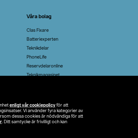
Våra bolag
Clas Fixare
Batteriexperten
Teknikdelar
PhoneLife
Reservdelaronline
Teknikmagasinet
enhet
enligt vår cookiepolicy
för att
insatser. Vi använder fyra kategorier av
tersom dessa cookies är nödvändiga för att
r
. Ditt samtycke är frivilligt och kan
itta butik