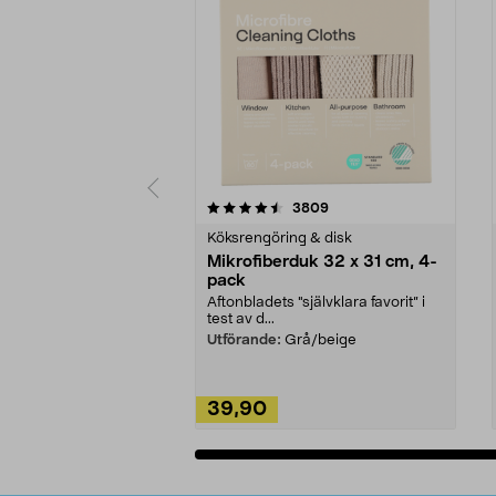
5av 5 stjärnor
4.0av 5 stjärnor
recensioner
3809
Köksrengöring & disk
Mikrofiberduk 32 x 31 cm, 4-
pack
Aftonbladets "självklara favorit” i
test av d...
Utförande:
Grå/beige
39,90
Lägg i varukorg