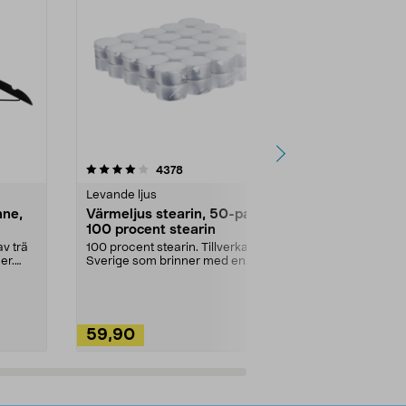
4.5av 5 stjärnor
recensioner
4.5
4378
2
Levande ljus
Rengöringsm
nne,
Värmeljus stearin, 50-pack,
Bikarbonat
100 procent stearin
Ett allsidigt 
städning och 
v trä
100 procent stearin. Tillverkade i
ute. Städa med
er.
Sverige som brinner med en
vacker och sotfri ...
59,90
49,90
Lägg i varukorg
Lägg