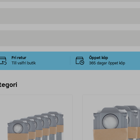
Fri retur
Öppet köp
Till valfri butik
365 dagar öppet köp
tegori