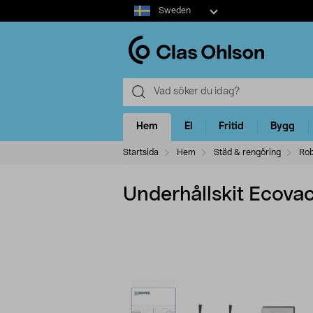
Select
Sweden
market
Hem
El
Fritid
Bygg
Startsida
Hem
Städ & rengöring
Rob
Underhållskit Ecova