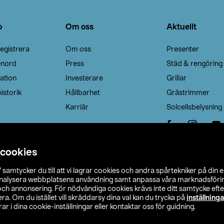
o
Om oss
Aktuellt
egistrera
Om oss
Presenter
enord
Press
Städ & rengöring
ation
Investerare
Grillar
istorik
Hållbarhet
Grästrimmer
Karriär
Solcellsbelysning
 cookies
”
samtycker du till att vi lagrar cookies och andra spårtekniker på din 
analysera webbplatsens användning samt anpassa våra marknadsförings
 och annonsering. För nödvändiga cookies krävs inte ditt samtycke ef
a. Om du istället vill skräddarsy dina val kan du trycka på
inställninga
r i dina cookie-inställningar eller kontaktar oss för guidning.
s Ohlson
Köpvillkor
Privacy statement
Klubbvillkor
H