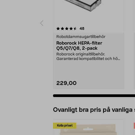
5 av 5 stjärnor
3.0 av 5 stjärnor
recensioner
48
Robotdammsugartillbehör
Roborock HEPA-filter
Q5/Q7/Q8, 2-pack
Roborock originaltillbehör.
Garanterad kompatibilitet och hög
kvalitet. Hög filt...
229,00
Ovanligt bra pris på vanliga
Kolla priset