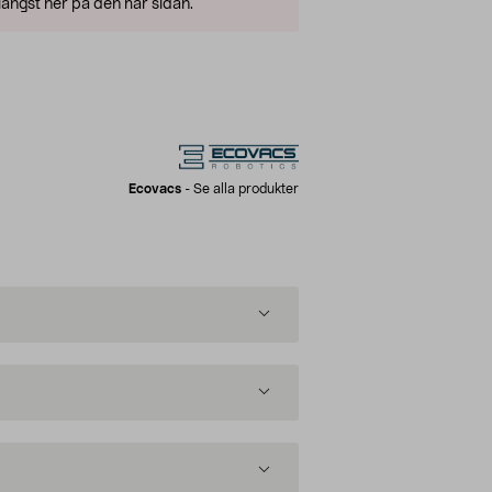
ängst ner på den här sidan.
Ecovacs
-
Se alla produkter