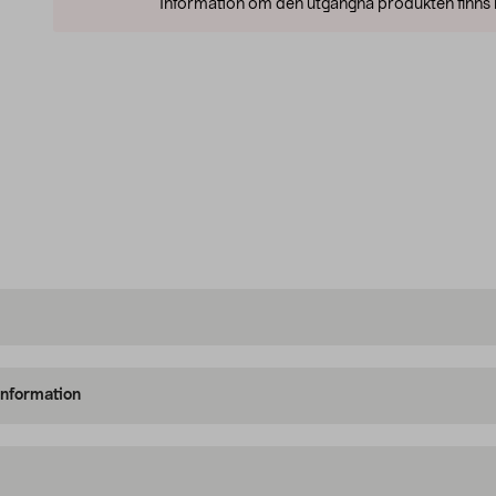
Information om den utgångna produkten finns l
information