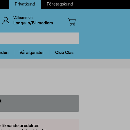
Privatkund
Företagskund
Välkommen
Logga in/Bli medlem
nden
Våra tjänster
Club Clas
t
er
liknande produkter.