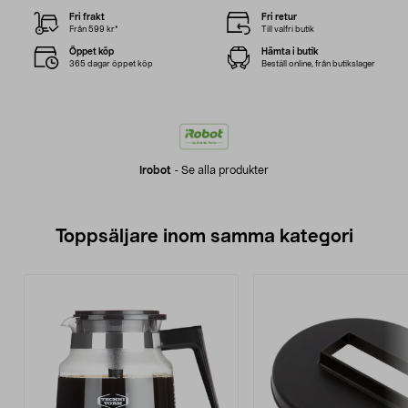
Fri frakt
Fri retur
Från 599 kr*
Till valfri butik
Öppet köp
Hämta i butik
365 dagar öppet köp
Beställ online, från butikslager
Irobot
-
Se alla produkter
Toppsäljare inom samma kategori