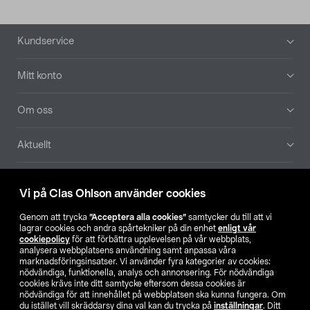
Sidfot
Kundservice
Mitt konto
Om oss
Aktuellt
Våra bolag
Vi på Clas Ohlson använder cookies
Hitta butik
Genom att trycka
”Acceptera alla cookies”
samtycker du till att vi
lagrar cookies och andra spårtekniker på din enhet
enligt vår
cookiepolicy
för att förbättra upplevelsen på vår webbplats,
SE
NO
FI
analysera webbplatsens användning samt anpassa våra
marknadsföringsinsatser. Vi använder fyra kategorier av cookies:
nödvändiga, funktionella, analys och annonsering. För nödvändiga
cookies krävs inte ditt samtycke eftersom dessa cookies är
nödvändiga för att innehållet på webbplatsen ska kunna fungera. Om
du istället vill skräddarsy dina val kan du trycka på
inställningar
. Ditt