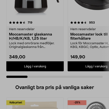
4.5 av 5 stjärnor
recensioner
4.5 av 5 stjärnor
recension
719
953
Hem reservdelar
Hem reservdelar
Moccamaster glaskanna
Moccamaster lock till
H/HB/K/KB, 1,25 liter
filterhållare
Lock med omrörare medföljer.
Lock för Moccamaster H, 
Originalglaskanna från
KBG, KBGC, Optio, Autom
Moccamaster. Förläng livet p...
Automatic S, Manual ...
349,00
149,90
Lägg i varukorg
Lägg i varukorg
Ovanligt bra pris på vanliga saker
Kolla priset
-25%