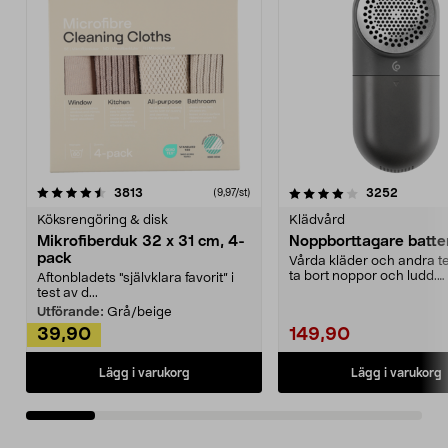
4.0av 5 stjärnor
recensioner
4.5av 5 stjärnor
recensio
3813
3252
(9,97/st)
Köksrengöring & disk
Klädvård
Mikrofiberduk 32 x 31 cm, 4-
Noppborttagare batter
pack
Vårda kläder och andra tex
ta bort noppor och ludd.
Aftonbladets "självklara favorit” i
Noppborttagaren fräs...
test av d...
Utförande:
Grå/beige
39,90
149,90
Lägg i varukorg
Lägg i varukorg