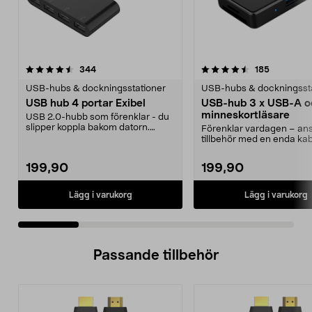
4.5 av 5 stjärnor
recensioner
4.5 av 5 stjärnor
recensione
344
185
USB-hubs & dockningsstationer
USB-hubs & dockningsst
USB hub 4 portar Exibel
USB-hub 3 x USB-A o
minneskortläsare
USB 2.0-hubb som förenklar - du
slipper koppla bakom datorn.
Förenklar vardagen – ans
Förgrenar en USB-an...
tillbehör med en enda ka
hub som ger di...
199,90
199,90
Lägg i varukorg
Lägg i varukorg
Passande tillbehör