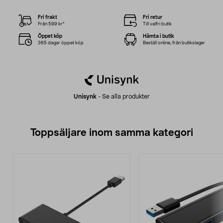
Fri frakt
Fri retur
Från 599 kr*
Till valfri butik
Öppet köp
Hämta i butik
365 dagar öppet köp
Beställ online, från butikslager
Unisynk
-
Se alla produkter
Toppsäljare inom samma kategori