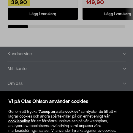
39,90
149,90
Lägg i varukorg
Lägg i varukorg
Sidfot
Kundservice
Mitt konto
Om oss
Aktuellt
Vi på Clas Ohlson använder cookies
Genom att trycka
”Acceptera alla cookies”
samtycker du till att vi
Våra bolag
lagrar cookies och andra spårtekniker på din enhet
enligt vår
cookiepolicy
för att förbättra upplevelsen på vår webbplats,
analysera webbplatsens användning samt anpassa våra
Hitta butik
marknadsföringsinsatser. Vi använder fyra kategorier av cookies: