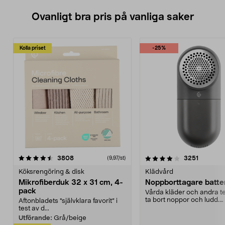
Ovanligt bra pris på vanliga saker
Kolla priset
-25%
4.0av 5 stjärnor
recensioner
4.5av 5 stjärnor
recensio
3808
3251
(9,97/st)
Köksrengöring & disk
Klädvård
Mikrofiberduk 32 x 31 cm, 4-
Noppborttagare batter
pack
Vårda kläder och andra tex
ta bort noppor och ludd.
Aftonbladets "självklara favorit” i
Noppborttagaren fräs...
test av d...
Utförande:
Grå/beige