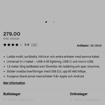
279,00
(inkl. moms)
3.9
(
32
)
Artikelnr:
39-3648
Ladda mobil, surfplatta, hörlurar och andra enheter med samma kabel.
Universal 3-i-1 kabel – USB-A till lightning, USB-C och micro-USB.
1,2 meter lång laddkabel som förenklar din laddning och spar utrymme.
Stöder snabba överföringar med USB 2.0, upp till 480 Mbps.
Fungerar bland annat med enheter från Apple och Android.
Mer information
Butikslager
Onlinelager
Hämtar lagerstatus...
Hämtar lagerstatus...