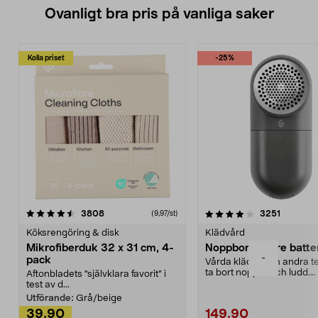
Ovanligt bra pris på vanliga saker
Kolla priset
-25%
4.0av 5 stjärnor
recensioner
4.5av 5 stjärnor
recensio
3808
3251
(9,97/st)
Köksrengöring & disk
Klädvård
Mikrofiberduk 32 x 31 cm, 4-
Noppborttagare batter
-
pack
Vårda kläder och andra tex
ta bort noppor och ludd.
Aftonbladets "självklara favorit” i
Noppborttagaren fräs...
test av d...
Utförande:
Grå/beige
39,90
149,90