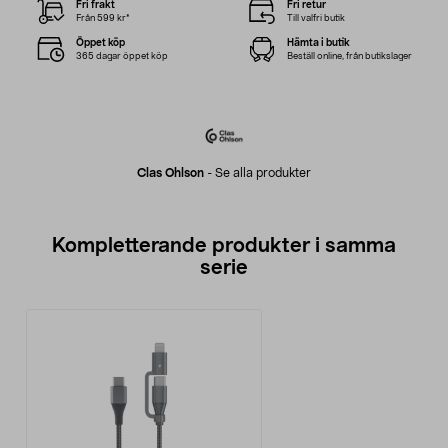
Fri frakt
Fri retur
Från 599 kr*
Till valfri butik
Öppet köp
Hämta i butik
365 dagar öppet köp
Beställ online, från butikslager
Clas Ohlson
-
Se alla produkter
Kompletterande produkter i samma
serie