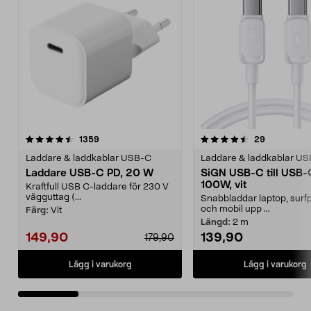
4.5 av 5 stjärnor
recensioner
4.5 av 5 stjärnor
recensione
1359
29
Laddare & laddkablar USB-C
Laddare & laddkablar U
Laddare USB-C PD, 20 W
SiGN USB-C till USB-
100W, vit
Kraftfull USB C-laddare för 230 V
vägguttag (...
Snabbladdar laptop, surfp
och mobil upp ...
Färg:
Vit
Längd:
2 m
149,90
139,90
179,90
Lägg i varukorg
Lägg i varukorg