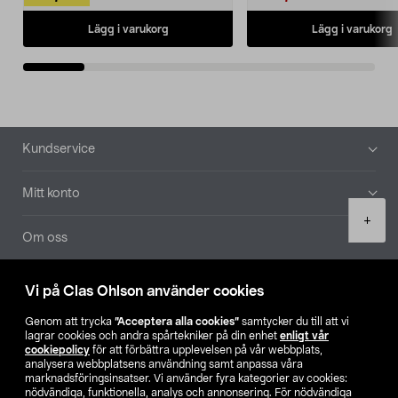
Lägg i varukorg
Lägg i varukorg
Sidfot
Kundservice
Mitt konto
Product
+
quantity
Om oss
Aktuellt
Vi på Clas Ohlson använder cookies
Genom att trycka
”Acceptera alla cookies”
samtycker du till att vi
Våra bolag
lagrar cookies och andra spårtekniker på din enhet
enligt vår
cookiepolicy
för att förbättra upplevelsen på vår webbplats,
analysera webbplatsens användning samt anpassa våra
Hitta butik
marknadsföringsinsatser. Vi använder fyra kategorier av cookies:
nödvändiga, funktionella, analys och annonsering. För nödvändiga