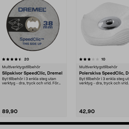
3.0av 5 stjärnor
recensioner
4.5av 5 stjärnor
recensioner
20
10
Multiverktygstillbehör
Multiverktygstillbehör
Slipskivor SpeedClic, Dremel
Polerskiva SpeedClic, 
Byt tillbehör i 3 enkla steg utan
Byt tillbehör i 3 enkla steg u
verktyg - dra, tryck och vrid. För
verktyg - dra, tryck och vrid.
slipning av...
polering av...
89,90
42,90