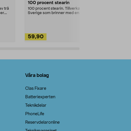
100 procent stearin
Ett allsidigt 
städning och 
v trä
100 procent stearin. Tillverkade i
ute. Städa med
er.
Sverige som brinner med en
vacker och sotfri ...
59,90
49,90
Lägg i varukorg
Lägg
Våra bolag
Clas Fixare
Batteriexperten
Teknikdelar
PhoneLife
Reservdelaronline
Teknikmagasinet