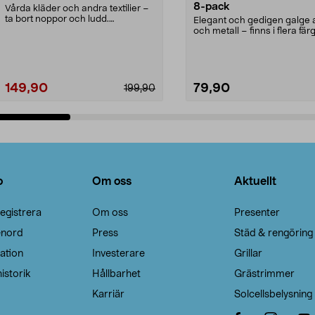
8-pack
Vårda kläder och andra textilier –
ta bort noppor och ludd.
Elegant och gedigen galge a
Noppborttagaren fräs...
och metall – finns i flera färg
Galge med sv...
149,90
79,90
199,90
Lägg i varukorg
Lägg i varukorg
o
Om oss
Aktuellt
egistrera
Om oss
Presenter
enord
Press
Städ & rengöring
ation
Investerare
Grillar
istorik
Hållbarhet
Grästrimmer
Karriär
Solcellsbelysning