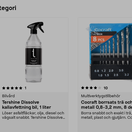
Lägg i varukorg
Lägg i varukorg
tegori
4.0 av 5 stjärnor
recensioner
4.5 av 5 stjärnor
recensioner
1
10
Bilvård
Multiverktygstillbehör
Tershine Dissolve
Cocraft borrsats trä oc
kallavfettning bil, 1 liter
metall 0,8-3,2 mm, 8 d
Löser asfaltfläckar, olja, diesel och
Borra snabbt och exakt i trä,
vägsalt snabbt. Tershine Dissolve
metall, plast och gjutjärn. C
– effekt...
borrsats – sna...