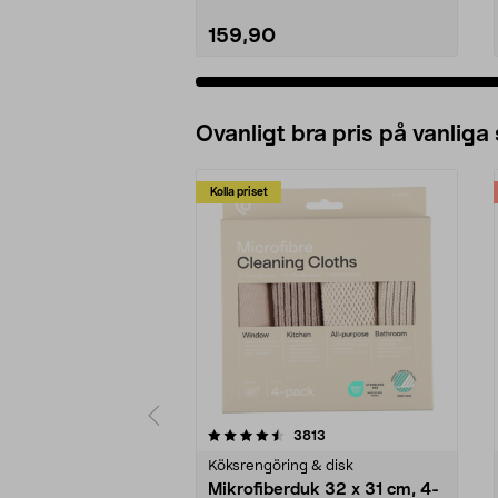
159,90
Ovanligt bra pris på vanliga
Kolla priset
5av 5 stjärnor
4.0av 5 stjärnor
recensioner
3813
Köksrengöring & disk
Mikrofiberduk 32 x 31 cm, 4-