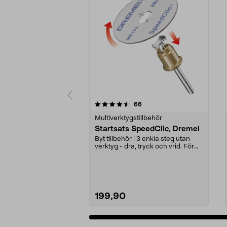
5av 5 stjärnor
4.5av 5 stjärnor
recensioner
66
Multiverktygstillbehör
Startsats SpeedClic, Dremel
Byt tillbehör i 3 enkla steg utan
verktyg - dra, tryck och vrid. För
kapning av ...
199,90