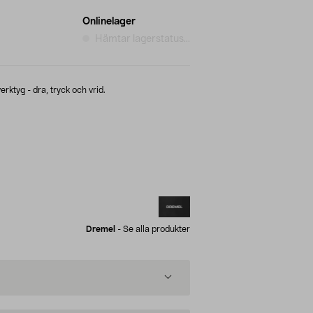
Onlinelager
Hämtar lagerstatus...
verktyg - dra, tryck och vrid.
Dremel
-
Se alla produkter