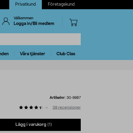
Privatkund
Företagskund
Välkommen
Logga in/Bli medlem
nden
Våra tjänster
Club Clas
Artikelnr:
30-9987
39
recensioner
Lägg i varukorg
(1)