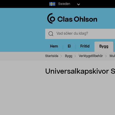
Select
Sweden
market
Hem
El
Fritid
Bygg
Startsida
Bygg
Verktygstillbehör
Mul
Universalkapskivor 