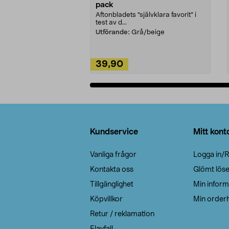
pack
Aftonbladets "självklara favorit” i
test av d...
Utförande:
Grå/beige
39,90
Lägg i varukorg
Sidfot
Kundservice
Mitt kont
Vanliga frågor
Logga in/R
Kontakta oss
Glömt lös
Tillgänglighet
Min inform
Köpvillkor
Min orderh
Retur / reklamation
Elavfall