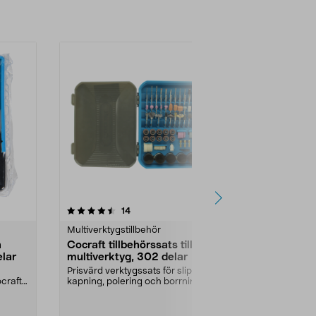
Lägg i varukorg
4.5 av 5 stjärnor
recensioner
5.0
14
2
Multiverktygstillbehör
Multiverktygst
h
Cocraft tillbehörssats till
Spindel Spe
elar
multiverktyg, 302 delar
Spindel till E
tillbehören, b
Prisvärd verktygssats för slipning,
tillbehör utan 
ocraft
kapning, polering och borrning.
Cocraft till...