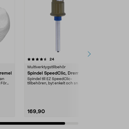
recensioner
24
Multiverktygstillbehör
Dremel
Spindel SpeedClic, Dremel
tan
Spindel till EZ SpeedClic-
 För
tillbehören, byt enkelt och snabbt
tillbehör utan nyck...
169,90