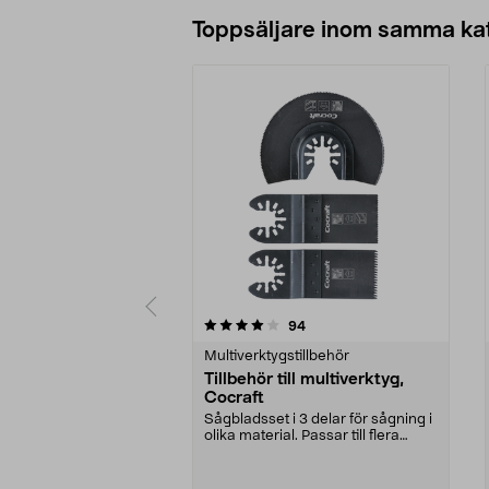
Lägg i varukorg
Toppsäljare inom samma ka
0 av 5 stjärnor
5.0 av 5 stjärnor
recensioner
94
Multiverktygstillbehör
Tillbehör till multiverktyg,
Cocraft
Sågbladsset i 3 delar för sågning i
olika material. Passar till flera
multiverkt...