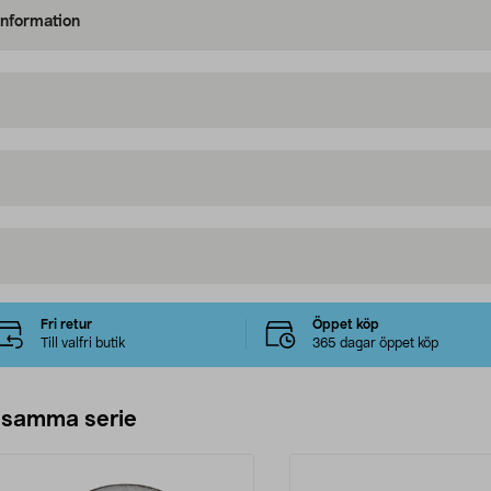
information
Fri retur
Öppet köp
Till valfri butik
365 dagar öppet köp
 samma serie