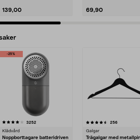
139,00
69,90
 saker
-25%
4.5av 5 stjärnor
recensioner
4.0av 5 stjärnor
recensioner
3252
256
Klädvård
Galgar
Noppborttagare batteridriven
Trägalgar med metallpi