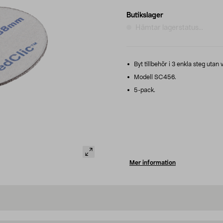
Butikslager
Hämtar lagerstatus...
Byt tillbehör i 3 enkla steg utan 
Modell SC456.
5-pack.
Mer information