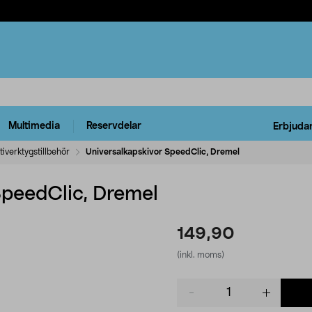
Multimedia
Reservdelar
Erbjuda
tiverktygstillbehör
Universalkapskivor SpeedClic, Dremel
SpeedClic, Dremel
149,90
(inkl. moms)
Product
quantity