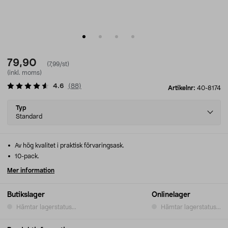
79,90
(7,99/st)
(inkl. moms)
4.6
(
88
)
Artikelnr:
40-8174
Select
Typ
variant
Standard
Av hög kvalitet i praktisk förvaringsask.
10-pack.
Mer information
Butikslager
Onlinelager
Hämtar lagerstatus...
Hämtar lagerstatus...