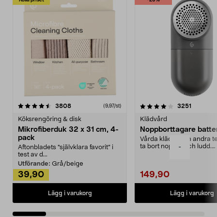
Kolla priset
-25%
4.0av 5 stjärnor
recensioner
4.5av 5 stjärnor
recensio
3808
3251
(9,97/st)
Köksrengöring & disk
Klädvård
Mikrofiberduk 32 x 31 cm, 4-
Noppborttagare batter
pack
Vårda kläder och andra tex
ta bort noppor och ludd.
-
Aftonbladets "självklara favorit” i
Noppborttagaren fräs...
test av d...
Utförande:
Grå/beige
39,90
149,90
Lägg i varukorg
Lägg i varukorg