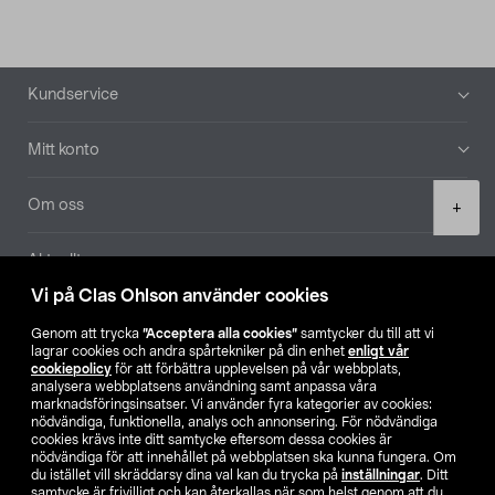
Sidfot
Kundservice
Mitt konto
Product
Om oss
+
quantity
Aktuellt
Vi på Clas Ohlson använder cookies
Våra bolag
Genom att trycka
”Acceptera alla cookies”
samtycker du till att vi
lagrar cookies och andra spårtekniker på din enhet
enligt vår
Hitta butik
cookiepolicy
för att förbättra upplevelsen på vår webbplats,
analysera webbplatsens användning samt anpassa våra
marknadsföringsinsatser. Vi använder fyra kategorier av cookies:
nödvändiga, funktionella, analys och annonsering. För nödvändiga
SE
NO
FI
cookies krävs inte ditt samtycke eftersom dessa cookies är
nödvändiga för att innehållet på webbplatsen ska kunna fungera. Om
du istället vill skräddarsy dina val kan du trycka på
inställningar
. Ditt
samtycke är frivilligt och kan återkallas när som helst genom att du