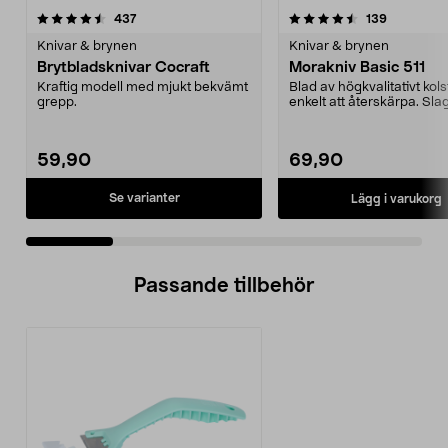
4.5 av 5 stjärnor
recensioner
4.5 av 5 stjärnor
recensione
437
139
Knivar & brynen
Knivar & brynen
Brytbladsknivar Cocraft
Morakniv Basic 511
Kraftig modell med mjukt bekvämt
Blad av högkvalitativt kolst
grepp.
enkelt att återskärpa. Slag
skaft. Bekvämt...
59,90
69,90
Se varianter
Lägg i varukorg
Passande tillbehör