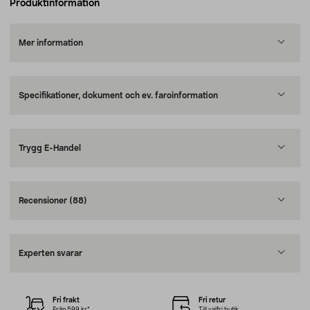
Produktinformation
Mer information
Specifikationer, dokument och ev. faroinformation
Trygg E-Handel
Recensioner
(88)
Experten svarar
Fri frakt
Fri retur
Från 599 kr*
Till valfri butik