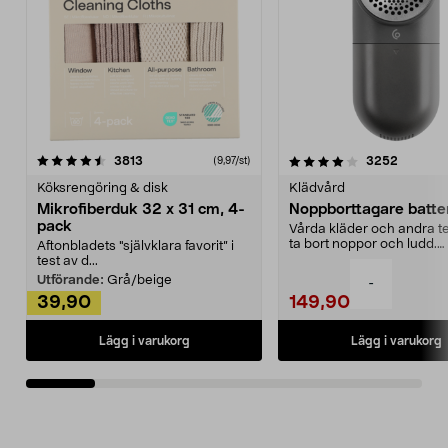
4.0av 5 stjärnor
recensioner
4.5av 5 stjärnor
recensio
3813
3252
(9,97/st)
Köksrengöring & disk
Klädvård
Mikrofiberduk 32 x 31 cm, 4-
Noppborttagare batter
pack
Vårda kläder och andra tex
ta bort noppor och ludd.
Aftonbladets "självklara favorit” i
Noppborttagaren fräs...
test av d...
Utförande:
Grå/beige
-
39,90
149,90
Lägg i varukorg
Lägg i varukorg