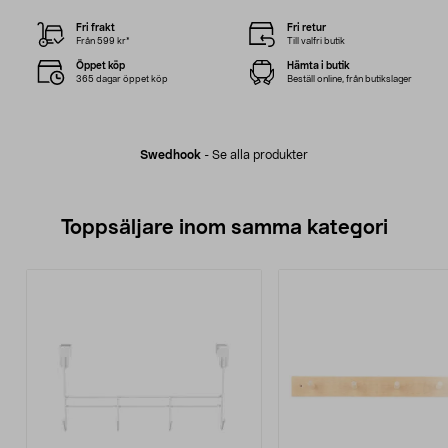
Fri frakt
Fri retur
Från 599 kr*
Till valfri butik
Öppet köp
Hämta i butik
365 dagar öppet köp
Beställ online, från butikslager
Swedhook
-
Se alla produkter
Toppsäljare inom samma kategori