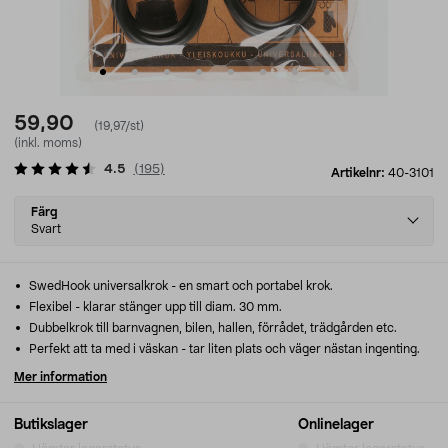
59,90
(19,97/st)
(inkl. moms)
4.5
(
195
)
Artikelnr:
40-3101
Select
Färg
variant
Svart
SwedHook universalkrok - en smart och portabel krok.
Flexibel - klarar stänger upp till diam. 30 mm.
Dubbelkrok till barnvagnen, bilen, hallen, förrådet, trädgården etc.
Perfekt att ta med i väskan - tar liten plats och väger nästan ingenting.
Mer information
Butikslager
Onlinelager