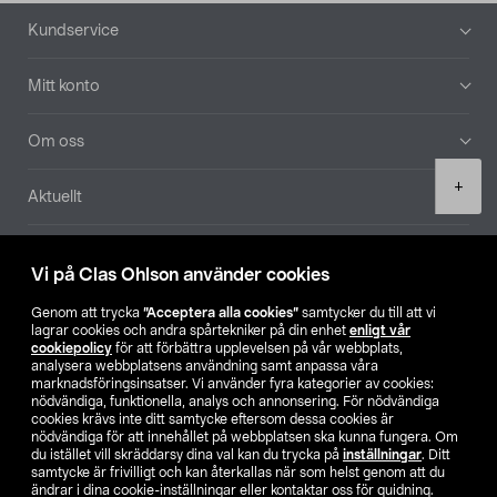
Sidfot
Kundservice
Mitt konto
Om oss
Product
+
Aktuellt
quantity
Våra bolag
Vi på Clas Ohlson använder cookies
Hitta butik
Genom att trycka
”Acceptera alla cookies”
samtycker du till att vi
lagrar cookies och andra spårtekniker på din enhet
enligt vår
cookiepolicy
för att förbättra upplevelsen på vår webbplats,
SE
NO
FI
analysera webbplatsens användning samt anpassa våra
marknadsföringsinsatser. Vi använder fyra kategorier av cookies:
nödvändiga, funktionella, analys och annonsering. För nödvändiga
cookies krävs inte ditt samtycke eftersom dessa cookies är
nödvändiga för att innehållet på webbplatsen ska kunna fungera. Om
du istället vill skräddarsy dina val kan du trycka på
inställningar
. Ditt
samtycke är frivilligt och kan återkallas när som helst genom att du
ändrar i dina cookie-inställningar eller kontaktar oss för guidning.