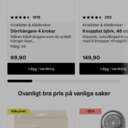
4.5 av 5 stjärnor
recensioner
4.0 av 5 stjärnor
recension
1876
250
Kroklister & klädkrokar
Kroklister & klädkrokar
Dörrhängare 4 krokar
Knopplist björk, 48 c
Stilren klädhängare som du enkelt
Klassisk, naturfärgad knop
hänger över...
med 5 knoppar. Knopplist
FSC®-märkt björkträ ...
Färg:
Vit
69,90
149,90
Lägg i varukorg
Lägg i varukorg
Ovanligt bra pris på vanliga saker
Kolla priset
-25%