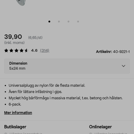
39,90
(6,65/st)
(inkl. moms)
4.6
(
314
)
Artikelnr:
40-9221-1
Select
Dimension
variant
5x24 mm
Universalplugg av nylon för de flesta material.
Även för lättare infästning i gips.
Mycket hög bärförmåga i massiva material, t.ex. betong och hålsten.
6-pack.
Mer information
Butikslager
Onlinelager