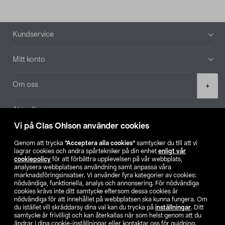
Sidfot
Kundservice
Mitt konto
Product
Om oss
+
quantity
Aktuellt
Vi på Clas Ohlson använder cookies
Våra bolag
Genom att trycka
”Acceptera alla cookies”
samtycker du till att vi
lagrar cookies och andra spårtekniker på din enhet
enligt vår
Hitta butik
cookiepolicy
för att förbättra upplevelsen på vår webbplats,
analysera webbplatsens användning samt anpassa våra
marknadsföringsinsatser. Vi använder fyra kategorier av cookies:
nödvändiga, funktionella, analys och annonsering. För nödvändiga
SE
NO
FI
cookies krävs inte ditt samtycke eftersom dessa cookies är
nödvändiga för att innehållet på webbplatsen ska kunna fungera. Om
du istället vill skräddarsy dina val kan du trycka på
inställningar
. Ditt
samtycke är frivilligt och kan återkallas när som helst genom att du
ändrar i dina cookie-inställningar eller kontaktar oss för guidning.