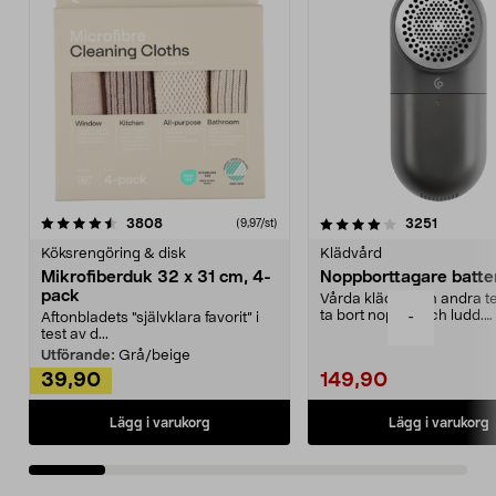
4.0av 5 stjärnor
recensioner
4.5av 5 stjärnor
recensio
3808
3251
(9,97/st)
Köksrengöring & disk
Klädvård
Mikrofiberduk 32 x 31 cm, 4-
Noppborttagare batter
pack
Vårda kläder och andra tex
ta bort noppor och ludd.
-
Aftonbladets "självklara favorit” i
Noppborttagaren fräs...
test av d...
Utförande:
Grå/beige
39,90
149,90
Lägg i varukorg
Lägg i varukorg