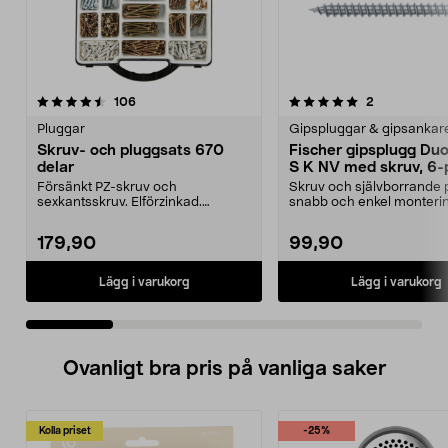
5.0 av 5 stjärnor
recensioner
4.5 av 5 stjärnor
recensioner
106
2
Pluggar
Gipspluggar & gipsankar
Skruv- och pluggsats 670
Fischer gipsplugg Du
delar
S K NV med skruv, 6-
Försänkt PZ-skruv och
Skruv och självborrande 
sexkantsskruv. Elförzinkad.
snabb och enkel monterin
Plastplugg och täckbrickor. 67...
Fischer DuoBlade S ...
179,90
99,90
Lägg i varukorg
Lägg i varukorg
Ovanligt bra pris på vanliga saker
Kolla priset
-25%