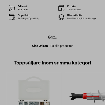
Fri frakt
Fri retur
Från 599 kr*
Till valfri butik
Öppet köp
Hämta i butik
365 dagar öppet köp
Beställ online, från butikslager
Clas Ohlson
-
Se alla produkter
Toppsäljare inom samma kategori